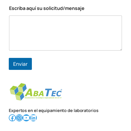
i
Escriba aquí su solicitud/mensaje
c
o
Enviar
Expertos en el equipamiento de laboratorios
Facebook
Instagram
YouTube
LinkedIn