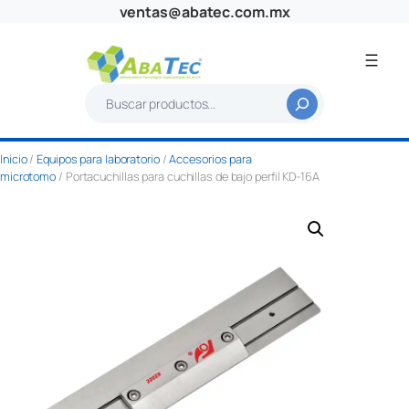
Saltar
ventas@abatec.com.mx
al
contenido
B
u
s
Inicio
/
Equipos para laboratorio
/
Accesorios para
c
microtomo
/ Portacuchillas para cuchillas de bajo perfil KD-16A
a
r