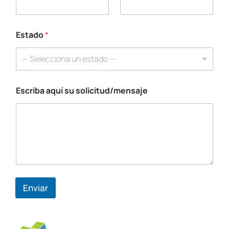
u
í
s
o
Estado
*
l
i
— Selecciona un estado —
c
i
t
Escriba aquí su solicitud/mensaje
u
d
/
m
e
n
s
a
j
e
Enviar
T
e
l
é
f