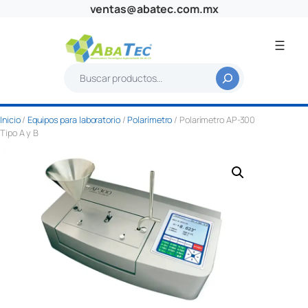
Saltar
ventas@abatec.com.mx
al
contenido
B
u
s
Inicio
/
Equipos para laboratorio
/
Polarímetro
/ Polarímetro AP-300
c
Tipo A y B
a
r