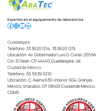
o
n
o
Expertos en el equipamiento de laboratorios
Facebook
Instagram
YouTube
LinkedIn
Guadalajara
Teléfono:
33 3620 1214
,
33 3620 1215
Ubicación:
Av. Gobernador Luis G. Curiel, 2559A
Col. El Dean, CP. 44440, Guadalajara, Jal.
Ciudad de México
Teléfono:
55 5639 0210
Ubicación:
C. Avena 630-interior 904, Granjas
México, Iztacalco, CP. 08400 Ciudad de México,
CDMX.