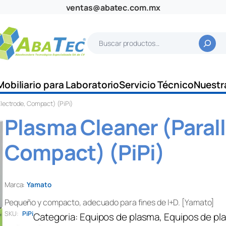
ventas@abatec.com.mx
B
u
s
c
Mobiliario para Laboratorio
Servicio Técnico
Nuestr
a
Electrode, Compact) (PiPi)
r
Plasma Cleaner (Parall
Compact) (PiPi)
Marca:
Yamato
Pequeño y compacto, adecuado para fines de I+D. [Yamato]
SKU:
PiPi
Categoria:
Equipos de plasma
, 
Equipos de pl