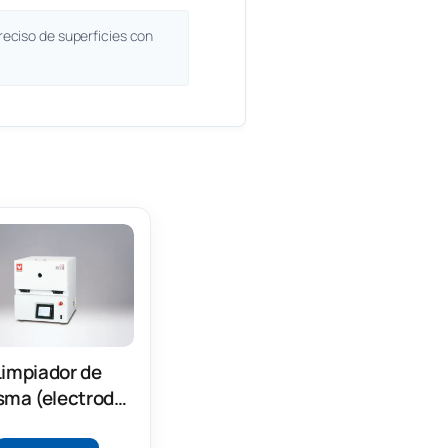
eciso de superficies con
Limpiador de
sma (electrodo
alelo)(PDC510)