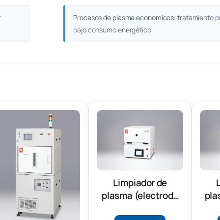
r
Procesos de plasma económicos:
tratamiento pr
bajo consumo energético.
Limpiador de
plasma (electrodo
pla
paralelo)(PDC210)
par