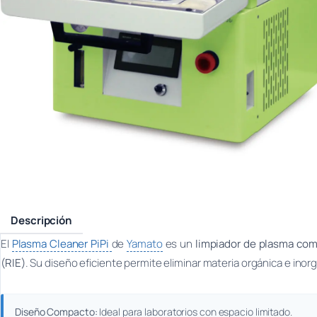
Descripción
El
Plasma Cleaner PiPi
de
Yamato
es un
limpiador de plasma co
(RIE)
. Su diseño eficiente permite eliminar materia orgánica e ino
Diseño Compacto:
Ideal para laboratorios con espacio limitado.