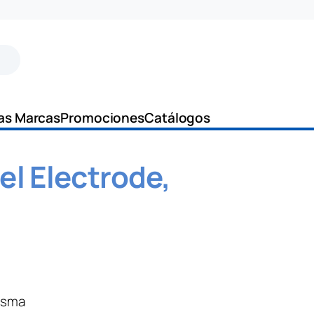
as Marcas
Promociones
Catálogos
el Electrode,
asma