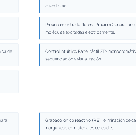
superficies.
Procesamiento de Plasma Preciso:
Genera iones
moléculas excitadas eléctricamente.
nica de
Control Intuitivo:
Panel táctil STN monocromátic
secuenciación y visualización.
para
Grabado iónico reactivo (RIE):
eliminación de c
inorgánicas en materiales delicados.