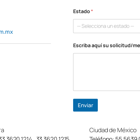
Estado
*
— Selecciona un estado —
om.mx
Escriba aquí su solicitud/m
Enviar
ra
Ciudad de México
33 3620 1214
,
33 3620 1215
Teléfono:
55 5639 