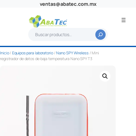
Saltar
ventas@abatec.com.mx
al
contenido
B
u
s
Inicio
/
Equipos para laboratorio
/
Nano SPY Wireless
/ Mini
c
registrador de datos de baja temperatura Nano SPY T3
a
r