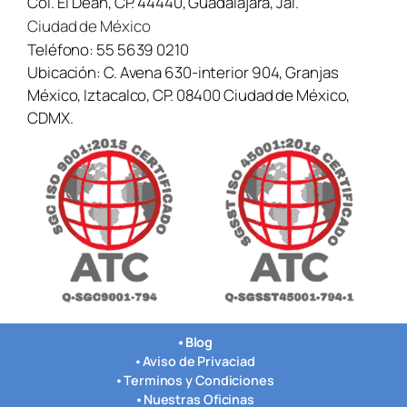
Col. El Dean, CP. 44440, Guadalajara, Jal.
Ciudad de México
Teléfono:
55 5639 0210
Ubicación:
C. Avena 630-interior 904, Granjas
México, Iztacalco, CP. 08400 Ciudad de México,
CDMX.
•
Blog
•
Aviso de Privaciad
•
Terminos y Condiciones
•
Nuestras Oficinas