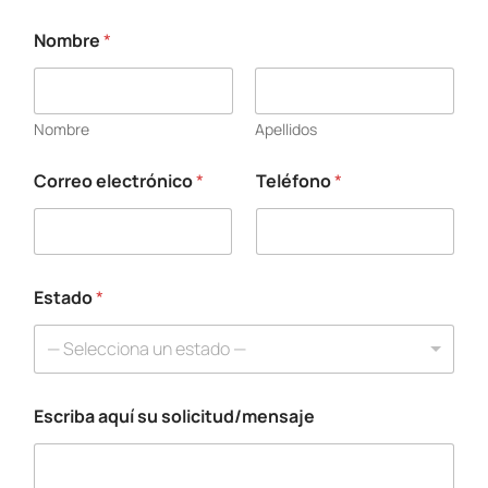
Nombre
*
Nombre
Apellidos
Correo electrónico
*
Teléfono
*
N
o
m
b
r
e
Estado
*
E
s
— Selecciona un estado —
c
r
i
Escriba aquí su solicitud/mensaje
b
a
a
q