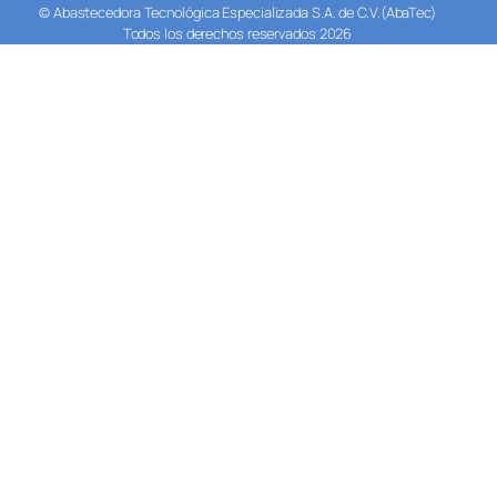
© Abastecedora Tecnológica Especializada S.A. de C.V.(AbaTec)
Todos los derechos reservados 2026