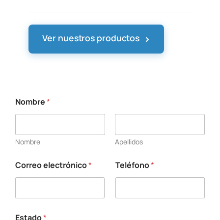
›
Ver nuestros productos
Nombre
*
*
E
s
c
Nombre
Apellidos
r
i
b
Correo electrónico
*
Teléfono
*
a
E
s
t
a
Estado
*
d