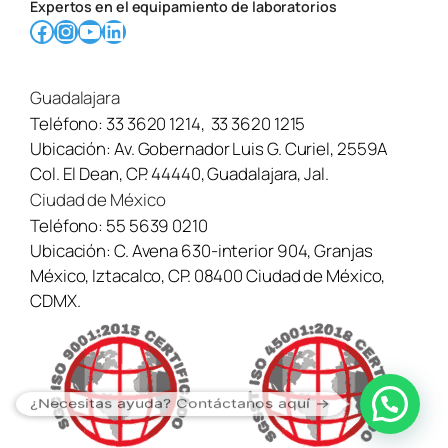
Expertos en el equipamiento de laboratorios
Facebook
Instagram
YouTube
LinkedIn
Guadalajara
Teléfono:
33 3620 1214
,
33 3620 1215
Ubicación:
Av. Gobernador Luis G. Curiel, 2559A
Col. El Dean, CP. 44440, Guadalajara, Jal.
Ciudad de México
Teléfono:
55 5639 0210
Ubicación:
C. Avena 630-interior 904, Granjas
México, Iztacalco, CP. 08400 Ciudad de México,
CDMX.
¿Necesitas ayuda? Contáctanos aquí →