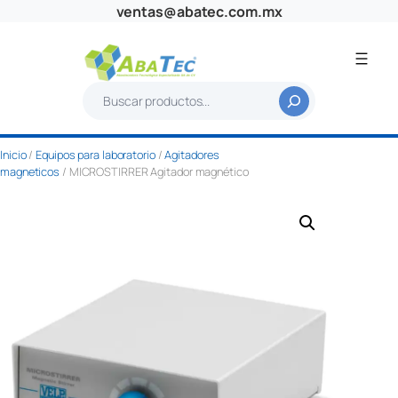
Saltar
ventas@abatec.com.mx
al
contenido
B
u
s
Inicio
/
Equipos para laboratorio
/
Agitadores
c
magneticos
/ MICROSTIRRER Agitador magnético
a
r