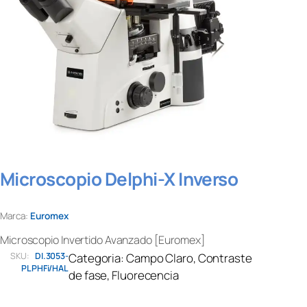
Microscopio Delphi-X Inverso
Marca:
Euromex
Microscopio Invertido Avanzado [Euromex]
SKU:
DI.3053-
Categoria:
Campo Claro
, 
Contraste
PLPHFi/HAL
de fase
, 
Fluorecencia