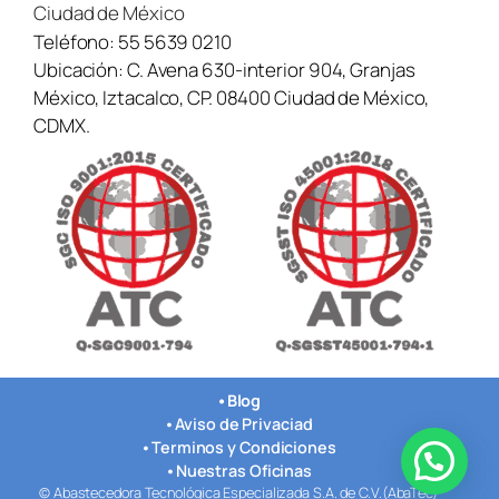
Ciudad de México
Teléfono:
55 5639 0210
Ubicación:
C. Avena 630-interior 904, Granjas
México, Iztacalco, CP. 08400 Ciudad de México,
CDMX.
•
Blog
•
Aviso de Privaciad
•
Terminos y Condiciones
¿Necesitas ayuda? Contáctanos aquí →
•
Nuestras Oficinas
© Abastecedora Tecnológica Especializada S.A. de C.V.(AbaTec)