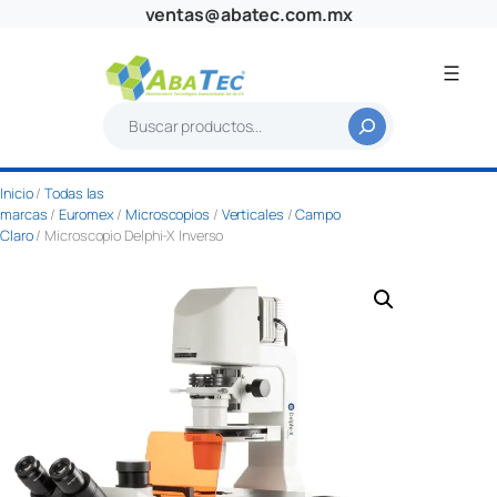
Saltar
ventas@abatec.com.mx
al
contenido
B
u
s
Inicio
/
Todas las
c
marcas
/
Euromex
/
Microscopios
/
Verticales
/
Campo
a
Claro
/ Microscopio Delphi-X Inverso
r