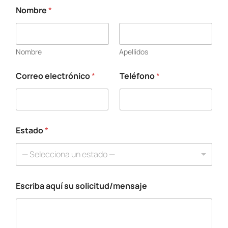
Nombre
*
*
E
s
c
Nombre
Apellidos
r
i
b
Correo electrónico
*
Teléfono
*
a
a
q
u
í
Estado
*
— Selecciona un estado —
Escriba aquí su solicitud/mensaje