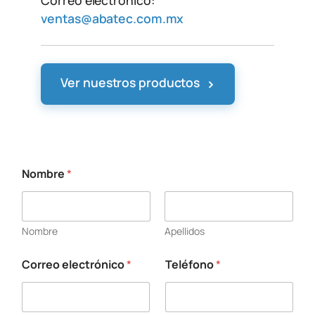
Correo electrónico:
ventas@abatec.com.mx
›
Ver nuestros productos
Nombre
*
Nombre
Apellidos
Correo electrónico
*
Teléfono
*
*
*
e
l