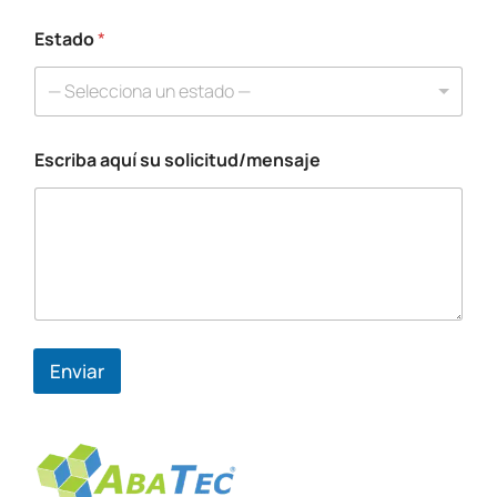
e
c
Estado
*
t
r
— Selecciona un estado —
ó
n
i
Escriba aquí su solicitud/mensaje
c
o
Enviar