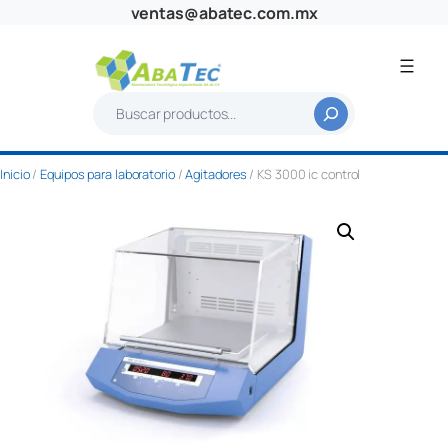
Saltar
ventas@abatec.com.mx
al
contenido
B
u
s
Inicio
/
Equipos para laboratorio
/
Agitadores
/ KS 3000 ic control
c
a
r