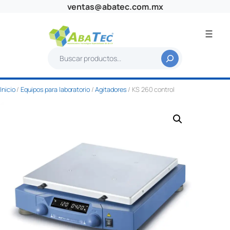
Saltar
ventas@abatec.com.mx
al
contenido
B
u
s
Inicio
/
Equipos para laboratorio
/
Agitadores
/ KS 260 control
c
a
r