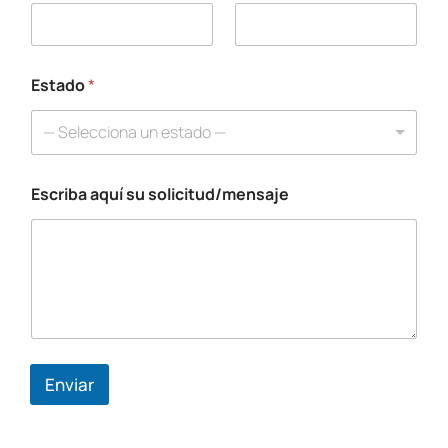
Estado
*
— Selecciona un estado —
Escriba aquí su solicitud/mensaje
*
C
o
r
r
e
o
a
q
u
Enviar
í