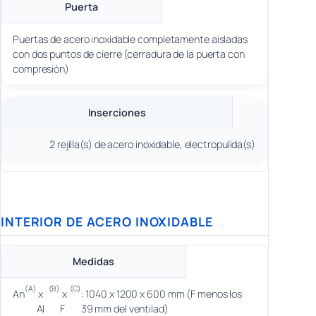
Puerta
Puertas de acero inoxidable completamente aisladas
con dos puntos de cierre (cerradura de la puerta con
compresión)
Inserciones
2 rejilla(s) de acero inoxidable, electropulida(s)
INTERIOR DE ACERO INOXIDABLE
Medidas
(A)
(B)
(C)
An
x
x
: 1040 x 1200 x 600 mm (F menos los
Al
F
39 mm del ventilad)