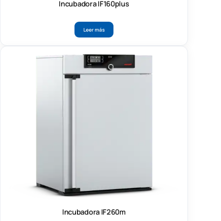
Incubadora IF160plus
Leer más
Incubadora IF260m