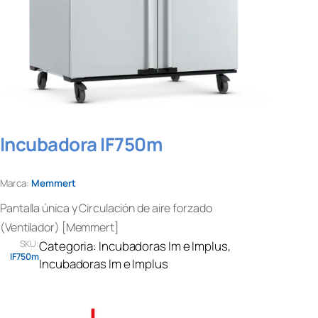
Incubadora IF750m
Marca:
Memmert
Pantalla única y Circulación de aire forzado
(Ventilador) [Memmert]
SKU:
Categoria:
Incubadoras Im e Implus
, 
IF750m
Incubadoras Im e Implus