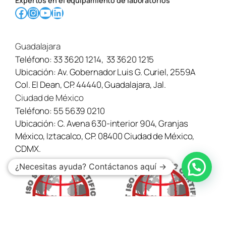
Expertos en el equipamiento de laboratorios
Facebook
Instagram
YouTube
LinkedIn
Guadalajara
Teléfono:
33 3620 1214
,
33 3620 1215
Ubicación:
Av. Gobernador Luis G. Curiel, 2559A
Col. El Dean, CP. 44440, Guadalajara, Jal.
Ciudad de México
Teléfono:
55 5639 0210
Ubicación:
C. Avena 630-interior 904, Granjas
México, Iztacalco, CP. 08400 Ciudad de México,
CDMX.
¿Necesitas ayuda? Contáctanos aquí →