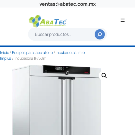
Saltar
ventas@abatec.com.mx
al
contenido
B
u
s
Inicio
/
Equipos para laboratorio
/
Incubadoras Im e
c
Implus
/ Incubadora IF750m
a
r