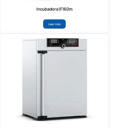
Incubadora IF160m
Leer más