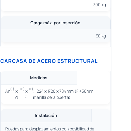
300 kg
Carga máx. por inserción
30 kg
CARCASA DE ACERO ESTRUCTURAL
Medidas
(D)
(E)
(F)
An
x
x
: 1224 x 1720 x 784 mm (F +56mm
Al
F
manilla de la puerta)
Instalación
Ruedas para desplazamientos con posibilidad de