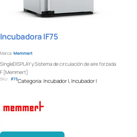
Incubadora IF75
Marca:
Memmert
SingleDISPLAY y Sistema de circulación de aire forzada
F [Memmert]
SKU:
IF75
Categoria:
Incubador I
, 
Incubador I