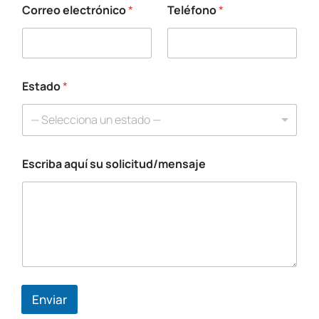
Correo electrónico
*
Teléfono
*
C
o
r
r
e
o
Estado
*
s
o
— Selecciona un estado —
l
i
c
Escriba aquí su solicitud/mensaje
i
t
u
d
/
m
e
n
s
a
Enviar
j
e