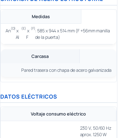
Medidas
(D)
(E)
(F)
An
x
x
: 585 x 944 x 514 mm (F +56mm manilla
Al
F
de la puerta)
Carcasa
Pared trasera con chapa de acero galvanizada
DATOS ELÉCTRICOS
Voltaje consumo eléctrico
230 V, 50/60 Hz
aprox. 1250 W