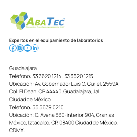
s
o
l
i
c
i
t
Expertos en el equipamiento de laboratorios
u
Facebook
Instagram
YouTube
LinkedIn
d
/
m
e
Guadalajara
n
Teléfono:
33 3620 1214
,
33 3620 1215
s
Ubicación:
Av. Gobernador Luis G. Curiel, 2559A
a
j
Col. El Dean, CP. 44440, Guadalajara, Jal.
e
Ciudad de México
Teléfono:
55 5639 0210
Ubicación:
C. Avena 630-interior 904, Granjas
México, Iztacalco, CP. 08400 Ciudad de México,
CDMX.