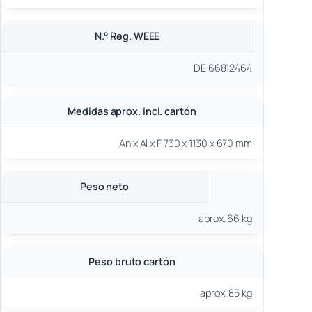
N.° Reg. WEEE
DE 66812464
Medidas aprox. incl. cartón
An x Al x F 730 x 1130 x 670 mm
Peso neto
aprox. 66 kg
Peso bruto cartón
aprox. 85 kg