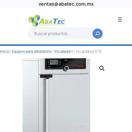
Saltar
ventas@abatec.com.mx
al
contenido
B
u
s
Inicio
/
Equipos para laboratorio
/
Incubador I
/ Incubadora IF75
c
a
r