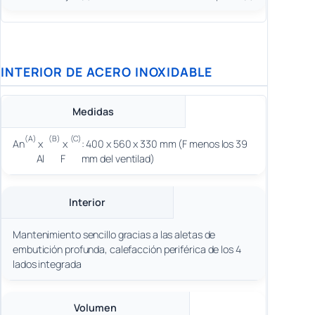
INTERIOR DE ACERO INOXIDABLE
Medidas
(A)
(B)
(C)
An
x
x
: 400 x 560 x 330 mm (F menos los 39
Al
F
mm del ventilad)
Interior
Mantenimiento sencillo gracias a las aletas de
embutición profunda, calefacción periférica de los 4
lados integrada
Volumen