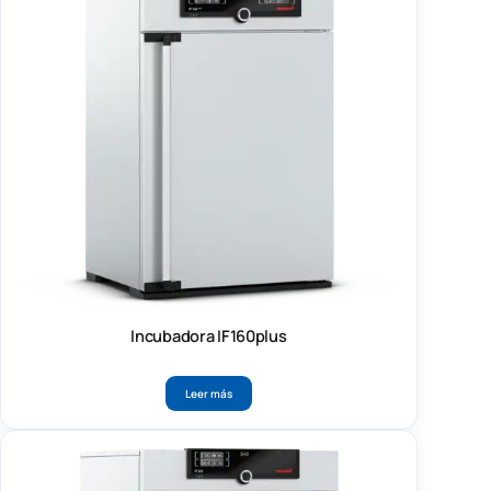
Incubadora IF160plus
Leer más