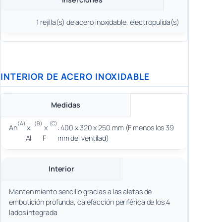
1 rejilla(s) de acero inoxidable, electropulida(s)
INTERIOR DE ACERO INOXIDABLE
Medidas
(A)
(B)
(C)
An
x
x
: 400 x 320 x 250 mm (F menos los 39
Al
F
mm del ventilad)
Interior
Mantenimiento sencillo gracias a las aletas de
embutición profunda, calefacción periférica de los 4
lados integrada