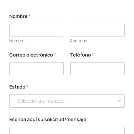
Nombre
*
*
C
o
r
Nombre
Apellidos
r
e
o
Correo electrónico
*
Teléfono
*
E
s
t
a
d
Estado
*
o
— Selecciona un estado —
Escriba aquí su solicitud/mensaje