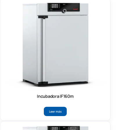
Incubadora IF160m
Leer más