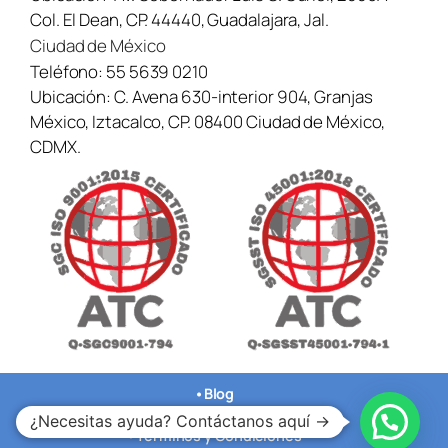
Col. El Dean, CP. 44440, Guadalajara, Jal.
Ciudad de México
Teléfono:
55 5639 0210
Ubicación:
C. Avena 630-interior 904, Granjas
México, Iztacalco, CP. 08400 Ciudad de México,
CDMX.
•
Blog
•
Aviso de Privaciad
¿Necesitas ayuda? Contáctanos aquí →
•
Terminos y Condiciones