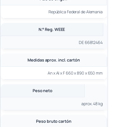
República Federal de Alemania
N.° Reg. WEEE
DE 66812464
Medidas aprox. incl. cartón
An x Al x F 660 x 890 x 650 mm
Peso neto
aprox. 48 kg
Peso bruto cartón