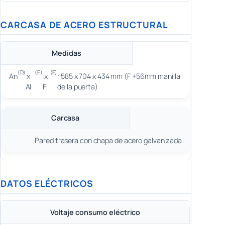
CARCASA DE ACERO ESTRUCTURAL
Medidas
(D)
(E)
(F)
An
x
x
: 585 x 704 x 434 mm (F +56mm manilla
Al
F
de la puerta)
Carcasa
Pared trasera con chapa de acero galvanizada
DATOS ELÉCTRICOS
Voltaje consumo eléctrico