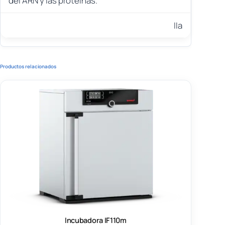
del ARN y las proteínas.
IIa
Productos relacionados
Incubadora IF110m