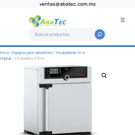
Saltar
ventas@abatec.com.mx
al
contenido
B
u
s
Inicio
/
Equipos para laboratorio
/
Incubadoras Im e
c
Implus
/ Incubadora IF30m
a
r