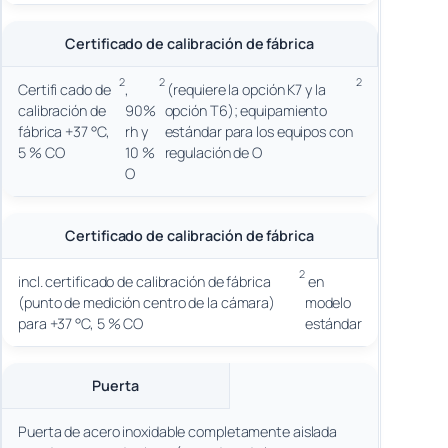
Certificado de calibración de fábrica
2
2
2
Certifi cado de
,
(requiere la opción K7 y la
calibración de
90%
opción T6); equipamiento
fábrica +37 °C,
rh y
estándar para los equipos con
5 % CO
10 %
regulación de O
O
Certificado de calibración de fábrica
2
incl. certificado de calibración de fábrica
en
(punto de medición centro de la cámara)
modelo
para +37 °C, 5 % CO
estándar
Puerta
Puerta de acero inoxidable completamente aislada