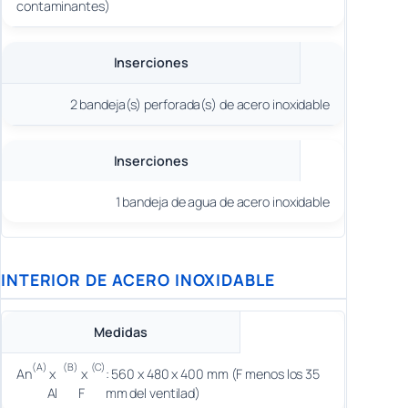
contaminantes)
Inserciones
2 bandeja(s) perforada(s) de acero inoxidable
Inserciones
1 bandeja de agua de acero inoxidable
INTERIOR DE ACERO INOXIDABLE
Medidas
(A)
(B)
(C)
An
x
x
: 560 x 480 x 400 mm (F menos los 35
Al
F
mm del ventilad)