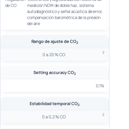
de CO
medición NDIR de doble haz, sistema
autodiagnóstico y señal acústica de error,
compensación barométrica de la presión
del aire
Rango de ajuste de CO
2
2
0 a 20 % CO
Setting accuracy CO
2
0,1%
Estabilidad temporal CO
2
2
0 a 0,2 % CO