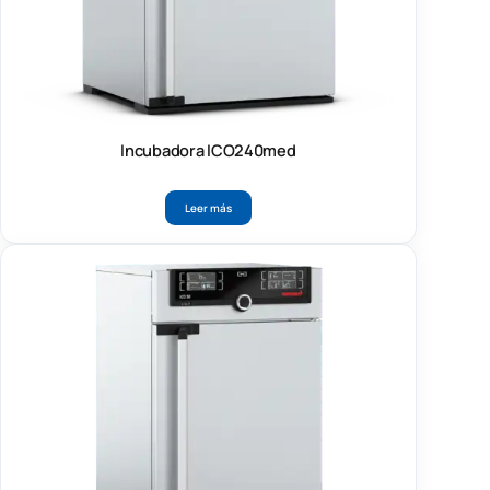
Incubadora ICO240med
Leer más