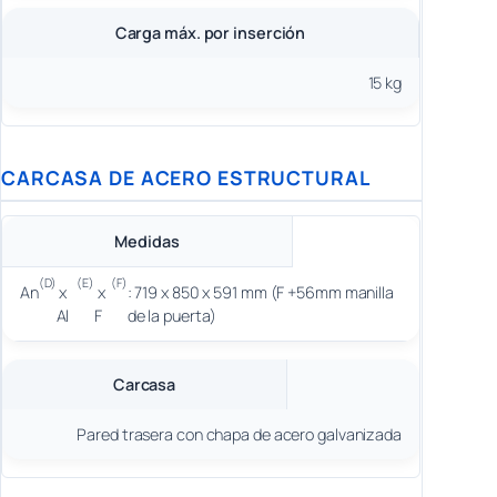
Carga máx. por inserción
15 kg
CARCASA DE ACERO ESTRUCTURAL
Medidas
(D)
(E)
(F)
An
x
x
: 719 x 850 x 591 mm (F +56mm manilla
Al
F
de la puerta)
Carcasa
Pared trasera con chapa de acero galvanizada