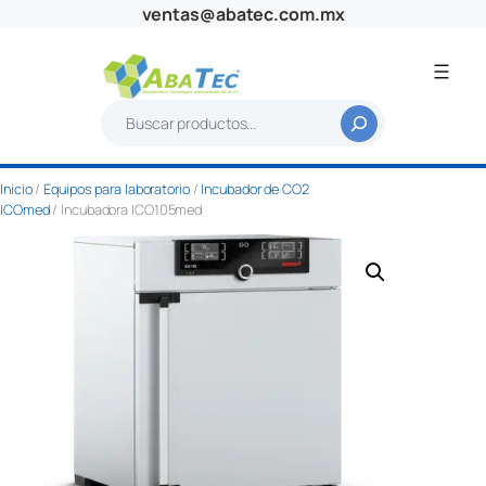
Saltar
ventas@abatec.com.mx
al
contenido
B
u
s
Inicio
/
Equipos para laboratorio
/
Incubador de CO2
c
ICOmed
/ Incubadora ICO105med
a
r