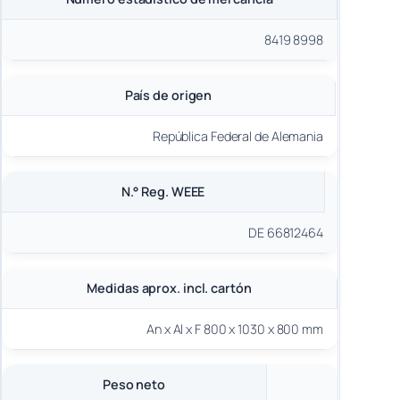
8419 8998
País de origen
República Federal de Alemania
N.° Reg. WEEE
DE 66812464
Medidas aprox. incl. cartón
An x Al x F 800 x 1030 x 800 mm
Peso neto