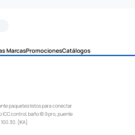
as Marcas
Promociones
Catálogos
ante paquetes listos para conectar
 ICC control, baño IB 9 pro, puente
 100.30. [IKA]