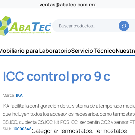
ventas@abatec.com.mx
B
u
s
c
Mobiliario para Laboratorio
Servicio Técnico
Nuestr
a
r
ICC control pro 9 c
Marca:
IKA
IKA facilita la configuración de su sistema de atemperado medi
que incluyen todos los accesorios necesarios, como termostato
BS.ICC, cubierta CS.ICC, kit PCS.ICC, serpentín CC2 y sensor PT
SKU:
10000848
Categoria:
Termostatos
, 
Termostatos