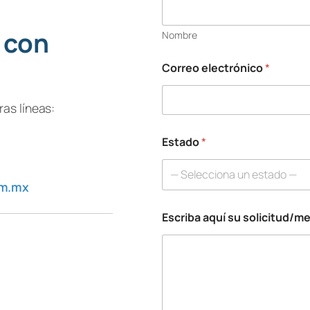
 con
Nombre
Correo electrónico
*
as líneas:
Estado
*
— Selecciona un estado —
om.mx
Escriba aquí su solicitud/m