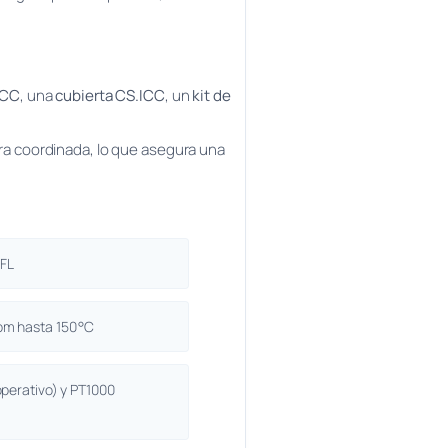
ICC
, una
cubierta CS.ICC
, un
kit de
ra coordinada, lo que asegura una
 FL
pm hasta 150 °C
operativo) y PT1000