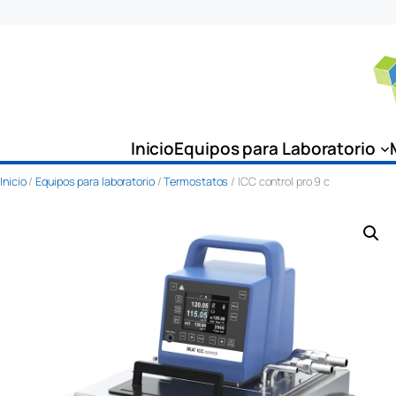
Saltar
al
contenido
Inicio
Equipos para Laboratorio
Inicio
/
Equipos para laboratorio
/
Termostatos
/ ICC control pro 9 c