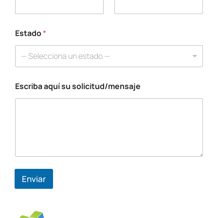
l
i
c
i
Estado
*
t
u
— Selecciona un estado —
d
/
m
Escriba aquí su solicitud/mensaje
e
n
s
a
j
e
a
q
u
í
Enviar
*