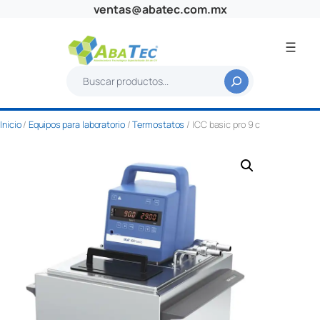
Saltar
ventas@abatec.com.mx
al
contenido
B
u
s
Inicio
/
Equipos para laboratorio
/
Termostatos
/ ICC basic pro 9 c
c
a
r