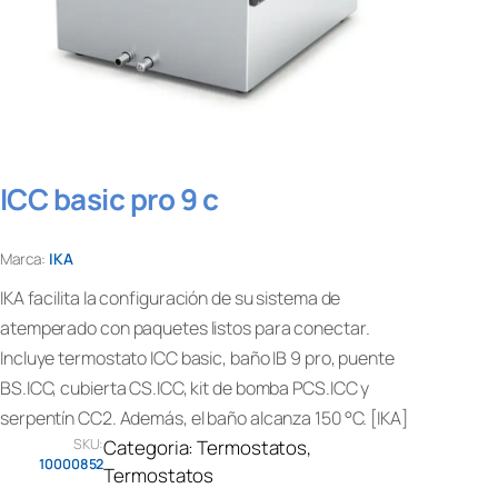
ICC basic pro 9 c
Marca:
IKA
IKA facilita la configuración de su sistema de
atemperado con paquetes listos para conectar.
Incluye termostato ICC basic, baño IB 9 pro, puente
BS.ICC, cubierta CS.ICC, kit de bomba PCS.ICC y
serpentín CC2. Además, el baño alcanza 150 °C. [IKA]
SKU:
Categoria:
Termostatos
, 
10000852
Termostatos