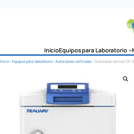
Saltar
al
contenido
Inicio
Equipos para Laboratorio
Inicio
/
Equipos para laboratorio
/
Autoclaves verticales
/ Autoclave vertical GF-