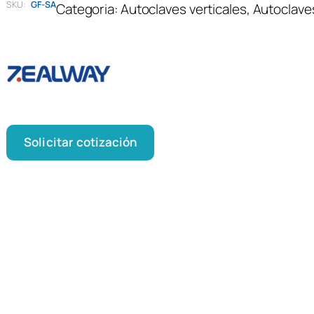
SKU:
GF-SA
Categoria:
Autoclaves verticales
, 
Autoclaves
Solicitar cotización