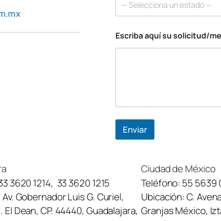
— Selecciona un estado —
om.mx
Escriba aquí su solicitud/m
T
e
l
é
f
o
n
o
N
o
Enviar
m
b
r
e
ra
Ciudad de México
s
33 3620 1214
,
33 3620 1215
Teléfono:
55 5639 
u
:
Av. Gobernador Luis G. Curiel,
Ubicación:
C. Avena
 El Dean, CP. 44440, Guadalajara,
Granjas México, Iz