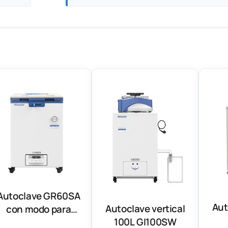
Autoclave GR60SA
Aut
Autoclave vertical
con modo para
100L GI100SW
desechos médicos