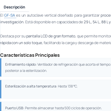
Descripción
El
GF-SA
es un autoclave vertical diseñado para garantizar
proce
investigación
. Está disponible en capacidades de
29 L, 54 L, 88 L 
Destaca por su
pantalla LCD de gran formato
, que permite monito
rápida con un solo toque
, facilitando la carga y descarga de materi
Características Principales
Enfriamiento rápido:
Ventilador de refrigeración que acorta el tiempo
posterior a la esterilización.
Esterilización a alta temperatura:
Hasta 138 °C.
Puerto USB:
Permite almacenar hasta 500 ciclos de operación.