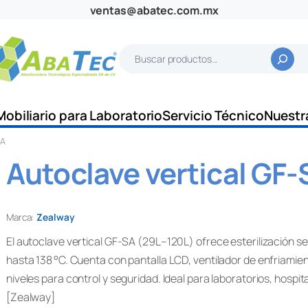
ventas@abatec.com.mx
B
u
s
c
Mobiliario para Laboratorio
Servicio Técnico
Nuestr
a
SA
r
Autoclave vertical GF-
Marca:
Zealway
El autoclave vertical GF-SA (29L–120L) ofrece esterilización s
hasta 138 °C. Cuenta con pantalla LCD, ventilador de enfriamie
niveles para control y seguridad. Ideal para laboratorios, hospit
[Zealway]