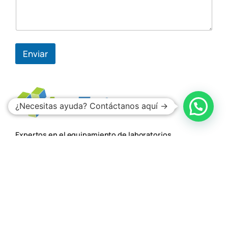
Enviar
¿Necesitas ayuda? Contáctanos aquí →
Expertos en el equipamiento de laboratorios
Facebook
Instagram
YouTube
LinkedIn
Guadalajara
Teléfono:
33 3620 1214
,
33 3620 1215
Ubicación:
Av. Gobernador Luis G. Curiel, 2559A
Col. El Dean, CP. 44440, Guadalajara, Jal.