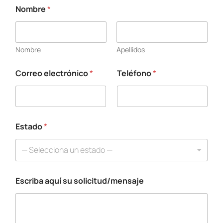
Nombre
*
Nombre
Apellidos
Correo electrónico
*
Teléfono
*
s
u
E
s
c
r
Estado
*
i
b
— Selecciona un estado —
a
*
Escriba aquí su solicitud/mensaje