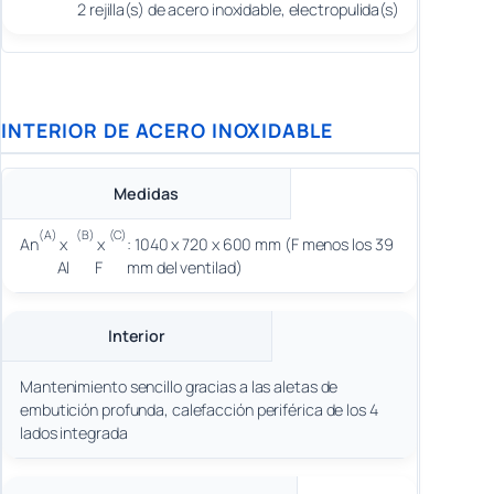
2 rejilla(s) de acero inoxidable, electropulida(s)
INTERIOR DE ACERO INOXIDABLE
Medidas
(A)
(B)
(C)
An
x
x
: 1040 x 720 x 600 mm (F menos los 39
Al
F
mm del ventilad)
Interior
Mantenimiento sencillo gracias a las aletas de
embutición profunda, calefacción periférica de los 4
lados integrada