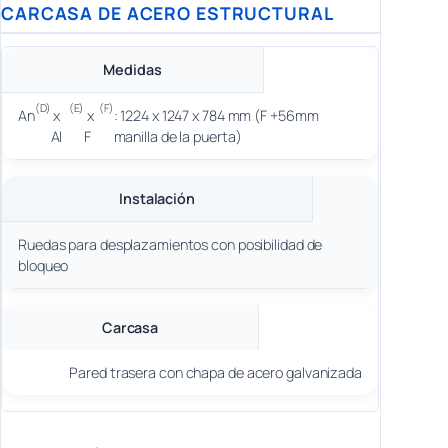
CARCASA DE ACERO ESTRUCTURAL
Medidas
(D)
(E)
(F)
An
x
x
: 1224 x 1247 x 784 mm (F +56mm
Al
F
manilla de la puerta)
Instalación
Ruedas para desplazamientos con posibilidad de
bloqueo
Carcasa
Pared trasera con chapa de acero galvanizada