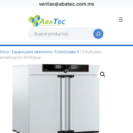
Saltar
ventas@abatec.com.mx
al
contenido
B
u
s
Inicio
/
Equipos para laboratorio
/
Esterilizador S
/ Estufa para
c
esterilización SF450plus
a
r