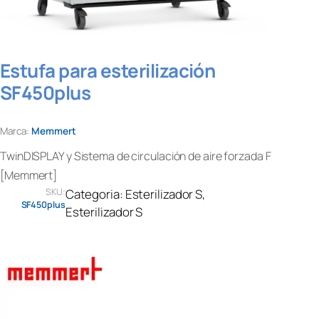
Estufa para esterilización
SF450plus
Marca:
Memmert
TwinDISPLAY y Sistema de circulación de aire forzada F
[Memmert]
SKU:
Categoria:
Esterilizador S
, 
SF450plus
Esterilizador S