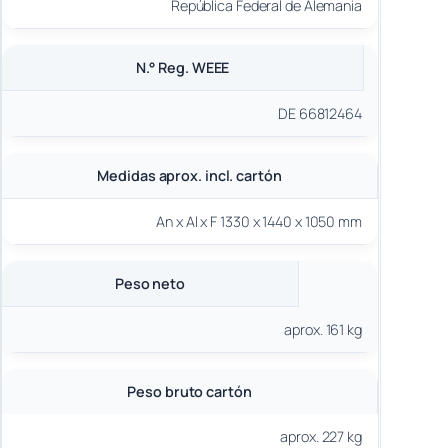
República Federal de Alemania
N.° Reg. WEEE
DE 66812464
Medidas aprox. incl. cartón
An x Al x F 1330 x 1440 x 1050 mm
Peso neto
aprox. 161 kg
Peso bruto cartón
aprox. 227 kg