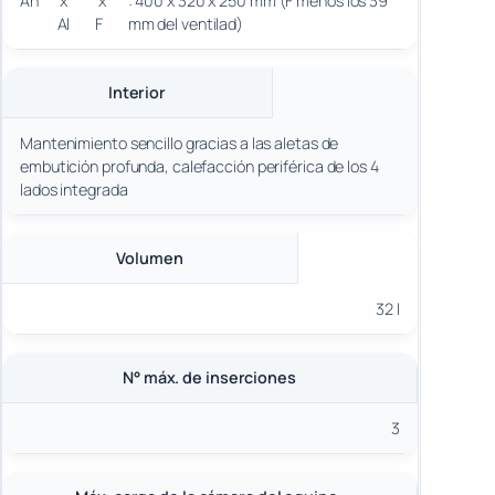
An
x
x
: 400 x 320 x 250 mm (F menos los 39
Al
F
mm del ventilad)
Interior
Mantenimiento sencillo gracias a las aletas de
embutición profunda, calefacción periférica de los 4
lados integrada
Volumen
32 l
N° máx. de inserciones
3