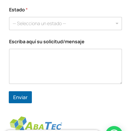
i
Estado
*
t
u
d
— Selecciona un estado —
/
m
e
Escriba aquí su solicitud/mensaje
n
s
a
j
e
E
s
c
r
i
Enviar
b
a