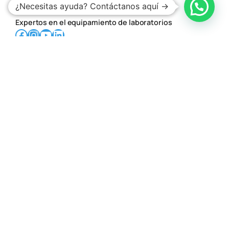
¿Necesitas ayuda? Contáctanos aquí →
Expertos en el equipamiento de laboratorios
Facebook
Instagram
YouTube
LinkedIn
Guadalajara
Teléfono:
33 3620 1214
,
33 3620 1215
Ubicación:
Av. Gobernador Luis G. Curiel, 2559A
Col. El Dean, CP. 44440, Guadalajara, Jal.
Ciudad de México
Teléfono:
55 5639 0210
Ubicación:
C. Avena 630-interior 904, Granjas
México, Iztacalco, CP. 08400 Ciudad de México,
CDMX.