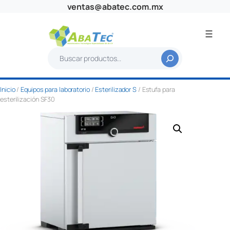
Saltar
ventas@abatec.com.mx
al
contenido
B
u
s
Inicio
/
Equipos para laboratorio
/
Esterilizador S
/ Estufa para
c
esterilización SF30
a
r