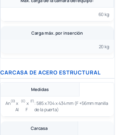
Máx. carga de la cámara del equipo:
60 kg
Carga máx. por inserción
20 kg
CARCASA DE ACERO ESTRUCTURAL
Medidas
(D)
(E)
(F)
An
x
x
: 585 x 704 x 434 mm (F +56mm manilla
Al
F
de la puerta)
Carcasa