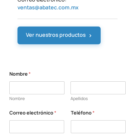
ventas@abatec.com.mx
›
Ver nuestros productos
Nombre
*
E
s
t
a
Nombre
Apellidos
d
o
s
Correo electrónico
*
Teléfono
*
o
l
i
c