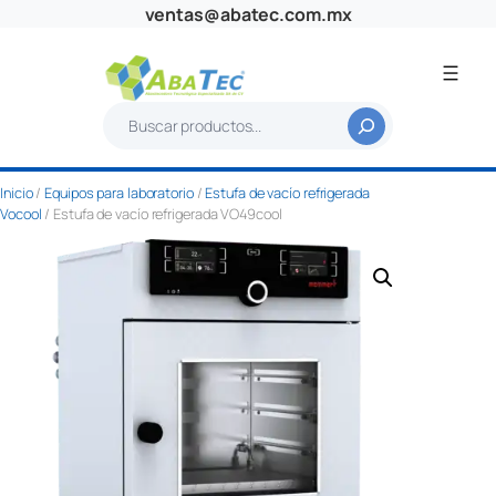
Saltar
ventas@abatec.com.mx
al
contenido
B
u
s
Inicio
/
Equipos para laboratorio
/
Estufa de vacío refrigerada
c
Vocool
/ Estufa de vacío refrigerada VO49cool
a
r