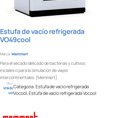
Estufa de vacío refrigerada
VO49cool
Marca:
Memmert
Para el secado delicado de bacterias y cultivos
iniciales o para la simulación de viajes
intercontinentales. [Memmert]
SKU:
Categoria:
Estufa de vacío refrigerada
VO49c
Vocool
, 
Estufa de vacío refrigerada Vocool
ool