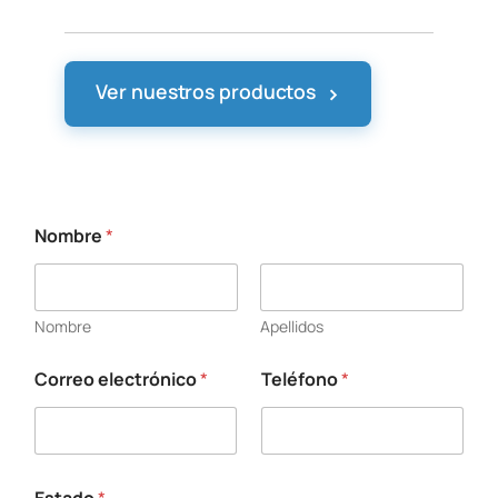
›
Ver nuestros productos
Nombre
*
Nombre
Apellidos
Correo electrónico
*
Teléfono
*
s
u
T
e
l
é