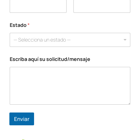
T
e
l
é
f
Estado
*
o
n
— Selecciona un estado —
o
*
Escriba aquí su solicitud/mensaje
Enviar