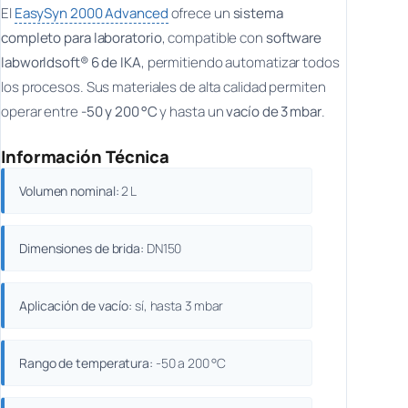
El
EasySyn 2000 Advanced
ofrece un
sistema
completo para laboratorio
, compatible con
software
labworldsoft® 6 de IKA
, permitiendo automatizar todos
los procesos. Sus materiales de alta calidad permiten
operar entre
-50 y 200 °C
y hasta un
vacío de 3 mbar
.
Información Técnica
Volumen nominal:
2 L
Dimensiones de brida:
DN150
Aplicación de vacío:
sí, hasta 3 mbar
Rango de temperatura:
-50 a 200 °C