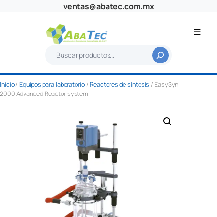
Saltar
ventas@abatec.com.mx
al
contenido
B
u
s
Inicio
/
Equipos para laboratorio
/
Reactores de síntesis
/ EasySyn
c
2000 Advanced Reactor system
a
r