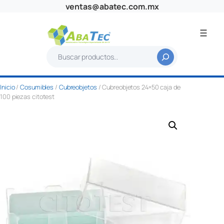
Saltar
ventas@abatec.com.mx
al
contenido
B
u
s
Inicio
/
Cosumibles
/
Cubreobjetos
/ Cubreobjetos 24×50 caja de
c
100 piezas citotest
a
r