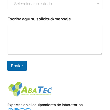
*
— Selecciona un estado —
s
u
Escriba aquí su solicitud/mensaje
Enviar
Expertos en el equipamiento de laboratorios