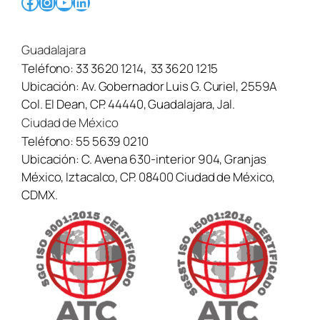
Facebook
Instagram
YouTube
LinkedIn
Guadalajara
Teléfono:
33 3620 1214
,
33 3620 1215
Ubicación:
Av. Gobernador Luis G. Curiel, 2559A
Col. El Dean, CP. 44440, Guadalajara, Jal.
Ciudad de México
Teléfono:
55 5639 0210
Ubicación:
C. Avena 630-interior 904, Granjas
México, Iztacalco, CP. 08400 Ciudad de México,
CDMX.