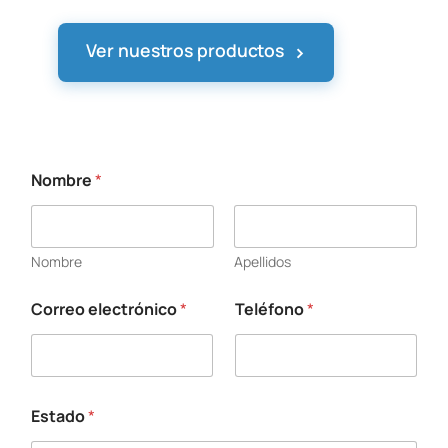
›
Ver nuestros productos
Nombre
*
Nombre
Apellidos
Correo electrónico
*
Teléfono
*
E
s
c
r
i
b
Estado
*
a