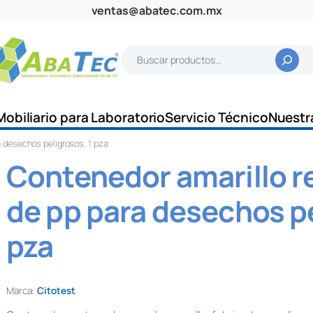
ventas@abatec.com.mx
B
u
s
c
Mobiliario para Laboratorio
Servicio Técnico
Nuestr
a
a desechos peligrosos. 1 pza
r
Contenedor amarillo r
de pp para desechos pe
pza
Marca:
Citotest