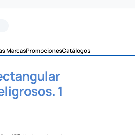
as Marcas
Promociones
Catálogos
ectangular
ligrosos. 1