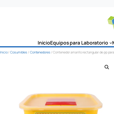
Saltar
al
contenido
Inicio
Equipos para Laboratorio
Inicio
/
Cosumibles
/
Contenedores
/ Contenedor amarillo rectangular de pp par