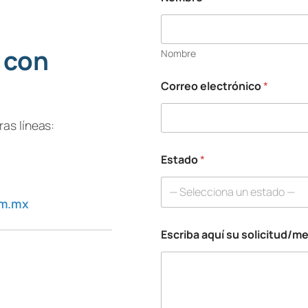
 con
Nombre
Correo electrónico
*
N
o
m
as líneas:
b
r
Estado
*
e
*
s
— Selecciona un estado —
o
om.mx
l
i
Escriba aquí su solicitud/m
c
i
t
u
d
/