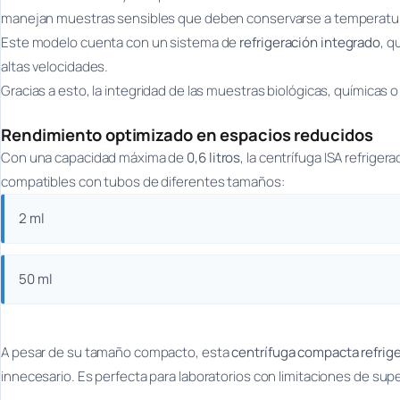
manejan muestras sensibles que deben conservarse a temperatur
Este modelo cuenta con un sistema de
refrigeración integrado
, q
altas velocidades.
Gracias a esto, la integridad de las muestras biológicas, químicas 
Rendimiento optimizado en espacios reducidos
Con una capacidad máxima de
0,6 litros
, la centrífuga ISA refrige
compatibles con tubos de diferentes tamaños:
2 ml
50 ml
A pesar de su tamaño compacto, esta
centrífuga compacta refrige
innecesario. Es perfecta para laboratorios con limitaciones de sup