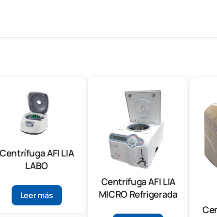
Centrífuga AFI LIA
LABO
Centrífuga AFI LIA
MICRO Refrigerada
Leer más
Cen