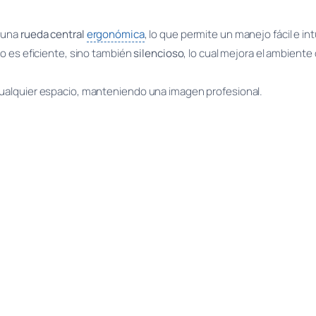
 una
rueda central
ergonómica
, lo que permite un manejo fácil e in
lo es eficiente, sino también
silencioso
, lo cual mejora el ambiente 
cualquier espacio, manteniendo una imagen profesional.