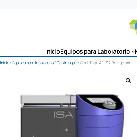
Saltar
al
contenido
Inicio
Equipos para Laboratorio
Inicio
/
Equipos para laboratorio
/
Centrifugas
/ Centrífuga AFI ISA Refrigerada