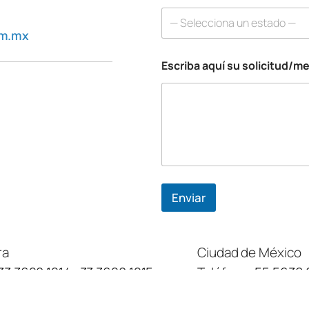
— Selecciona un estado —
om.mx
Escriba aquí su solicitud/m
Enviar
ra
Ciudad de México
33 3620 1214
,
33 3620 1215
Teléfono:
55 5639 
:
Av. Gobernador Luis G. Curiel,
Ubicación:
C. Avena