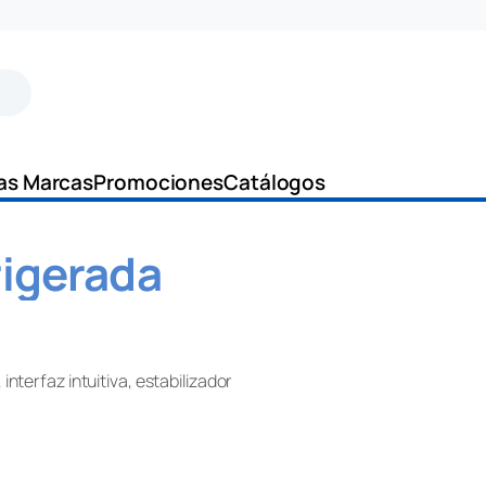
as Marcas
Promociones
Catálogos
rigerada
nterfaz intuitiva, estabilizador