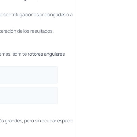
e centrifugaciones prolongadas o a
teración de los resultados.
demás, admite
rotores angulares
s grandes, pero sin ocupar espacio