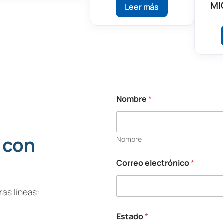
MI
Leer más
Nombre
*
 con
Nombre
Correo electrónico
*
as líneas:
Estado
*