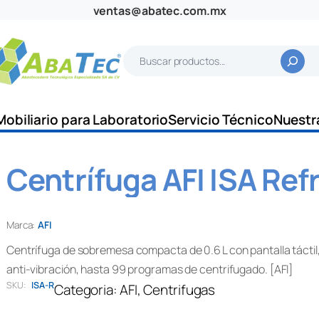
ventas@abatec.com.mx
B
u
s
c
Mobiliario para Laboratorio
Servicio Técnico
Nuestr
a
r
Centrífuga AFI ISA Ref
Marca:
AFI
Centrífuga de sobremesa compacta de 0.6 L con pantalla táctil, i
anti‑vibración, hasta 99 programas de centrifugado. [AFI]
SKU:
ISA-R
Categoria:
AFI
, 
Centrifugas