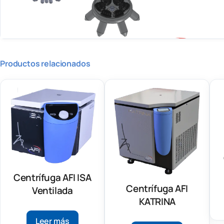
Productos relacionados
Centrífuga AFI ISA
Centrífuga AFI
Ventilada
KATRINA
Leer más