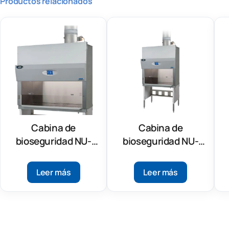
Productos relacionados
Cabina de
Cabina de
bioseguridad NU-
bioseguridad NU-
427 Clase II, Tipo B1
427-400 Clase II,
Tipo B1
Leer más
Leer más