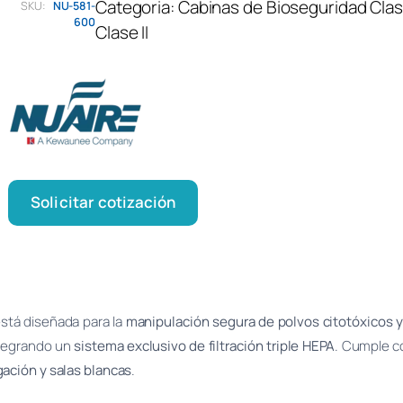
Categoria:
Cabinas de Bioseguridad Clase
SKU:
NU-581-
600
Clase II
Solicitar cotización
stá diseñada para la
manipulación segura de polvos citotóxicos 
integrando un
sistema exclusivo de filtración triple HEPA
. Cumple c
gación y salas blancas
.