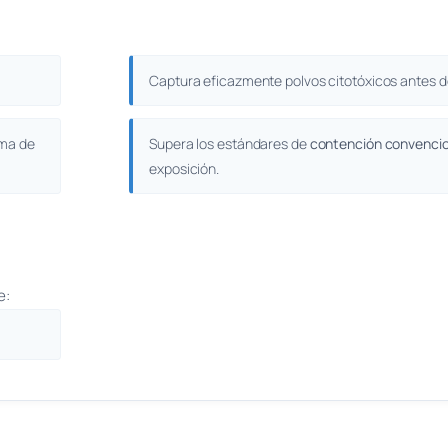
Captura eficazmente polvos citotóxicos antes de
ema de
Supera los estándares de
contención convencio
exposición.
e: