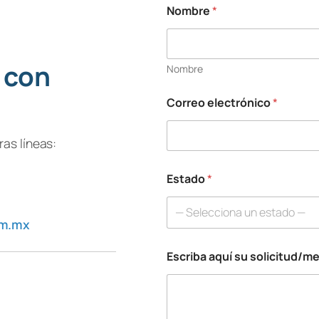
Nombre
*
 con
Nombre
Correo electrónico
*
T
e
l
as líneas:
é
f
Estado
*
o
n
o
— Selecciona un estado —
C
om.mx
o
r
Escriba aquí su solicitud/m
r
e
o
T
e