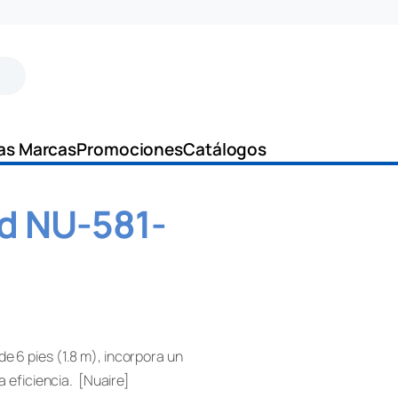
as Marcas
Promociones
Catálogos
d NU-581-
e 6 pies (1.8 m), incorpora un
a eficiencia. [Nuaire]