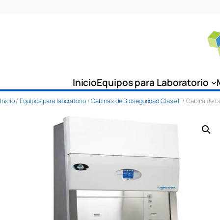
Saltar
al
contenido
Inicio
Equipos para Laboratorio
Inicio
/
Equipos para laboratorio
/
Cabinas de Bioseguridad Clase II
/ Cabina de b