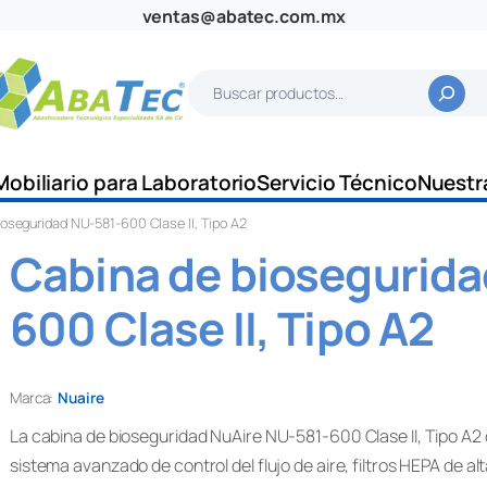
ventas@abatec.com.mx
B
u
s
c
Mobiliario para Laboratorio
Servicio Técnico
Nuestr
a
ioseguridad NU-581-600 Clase II, Tipo A2
r
Cabina de biosegurida
600 Clase II, Tipo A2
Marca:
Nuaire
La cabina de bioseguridad NuAire NU-581-600 Clase II, Tipo A2 d
sistema avanzado de control del flujo de aire, filtros HEPA de alt