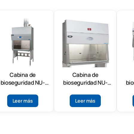
Cabina de
Cabina de
bioseguridad NU-
bioseguridad NU-
bi
427-600 Clase II,
540 Clase II, Tipo A2
540
Tipo B1
Leer más
Leer más