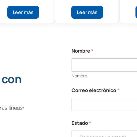
427-600 Clase II,
540 Clase II, Tipo A2
540
Tipo B1
Leer más
Leer más
Nombre
*
 con
Nombre
Correo electrónico
*
as líneas:
Estado
*