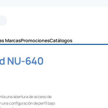
as Marcas
Promociones
Catálogos
ad NU-640
enta una abertura de acceso de
n una configuración de perfil bajo