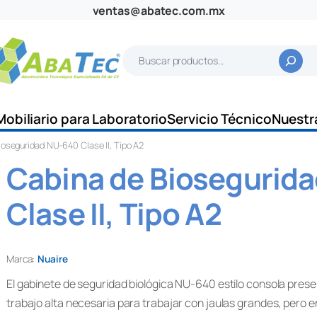
ventas@abatec.com.mx
B
u
s
c
Mobiliario para Laboratorio
Servicio Técnico
Nuestr
a
ioseguridad NU-640 Clase II, Tipo A2
r
Cabina de Biosegurid
Clase II, Tipo A2
Marca:
Nuaire
El gabinete de seguridad biológica NU-640 estilo consola pres
trabajo alta necesaria para trabajar con jaulas grandes, pero e