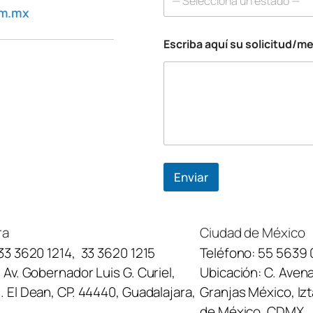
— Selecciona un estado —
om.mx
Escriba aquí su solicitud/m
s
u
*
*
Enviar
ra
Ciudad de México
33 3620 1214
,
33 3620 1215
Teléfono:
55 5639 
:
Av. Gobernador Luis G. Curiel,
Ubicación:
C. Avena
 El Dean, CP. 44440, Guadalajara,
Granjas México, Iz
de México, CDMX.