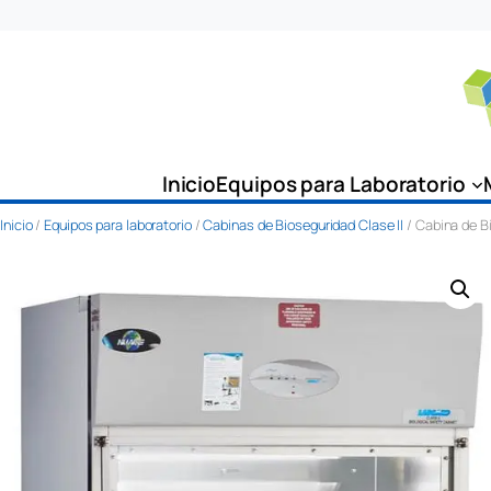
Saltar
al
contenido
Inicio
Equipos para Laboratorio
Inicio
/
Equipos para laboratorio
/
Cabinas de Bioseguridad Clase II
/ Cabina de B