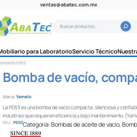
ventas@abatec.com.mx
B
u
s
c
Mobiliario para Laboratorio
Servicio Técnico
Nuestr
a
 compacta PD53
r
Bomba de vacío, comp
Marca:
Yamato
La PD53 es una bomba de vacío compacta, silenciosa y confiable
industrias que requieren eficiencia y bajo mantenimiento. [Yam
SKU:
PD53
Categoria:
Bombas de aceite de vacío
, 
Bomba