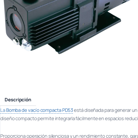
Descripción
La
Bomba de vacío compacta PD53
está diseñada para generar un v
diseño compacto permite integrarla fácilmente en espacios reduci
Proporciona operación silenciosa y un rendimiento constante, garan