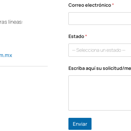
Correo electrónico
*
as líneas:
Estado
*
— Selecciona un estado —
om.mx
Escriba aquí su solicitud/m
Enviar