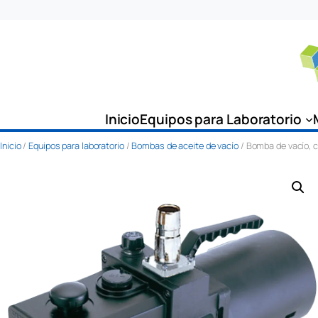
Saltar
al
contenido
Inicio
Equipos para Laboratorio
Inicio
/
Equipos para laboratorio
/
Bombas de aceite de vacío
/ Bomba de vacío,