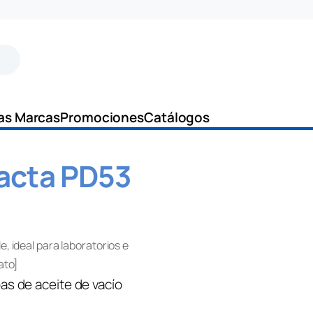
as Marcas
Promociones
Catálogos
acta PD53
, ideal para laboratorios e
ato]
s de aceite de vacío