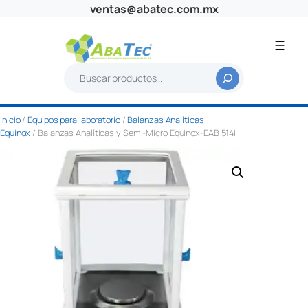
Saltar
ventas@abatec.com.mx
al
contenido
B
u
s
Inicio
/
Equipos para laboratorio
/
Balanzas Analíticas
c
Equinox
/ Balanzas Analíticas y Semi-Micro Equinox-EAB 514i
a
r