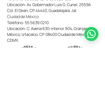
Ubicación:
Av. Gobernador Luis G. Curiel, 2559A
Col. El Dean, CP. 44440, Guadalajara, Jal.
Ciudad de México
Teléfono:
55 5639 0210
Ubicación:
C. Avena 630-interior 904, Granjas
¿Necesitas ayuda? Contáctanos aquí →
México, Iztacalco, CP. 08400 Ciudad de México,
CDMX.
•
Blog
•
Aviso de Privaciad