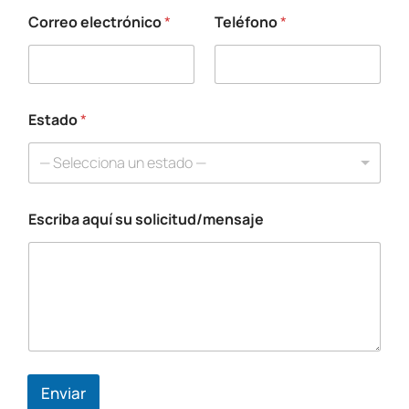
Correo electrónico
*
Teléfono
*
Estado
*
— Selecciona un estado —
Escriba aquí su solicitud/mensaje
s
o
l
i
c
i
t
u
d
/
Enviar
m