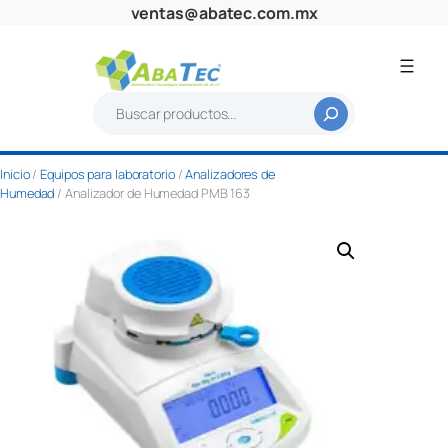
Saltar
ventas@abatec.com.mx
al
contenido
B
u
s
Inicio
/
Equipos para laboratorio
/
Analizadores de
c
Humedad
/ Analizador de Humedad PMB 163
a
r