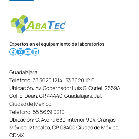
e
n
s
a
j
e
E
Expertos en el equipamiento de laboratorios
s
Facebook
Instagram
YouTube
LinkedIn
c
r
i
b
Guadalajara
a
a
Teléfono:
33 3620 1214
,
33 3620 1215
q
Ubicación:
Av. Gobernador Luis G. Curiel, 2559A
u
Col. El Dean, CP. 44440, Guadalajara, Jal.
í
Ciudad de México
Teléfono:
55 5639 0210
Ubicación:
C. Avena 630-interior 904, Granjas
México, Iztacalco, CP. 08400 Ciudad de México,
CDMX.