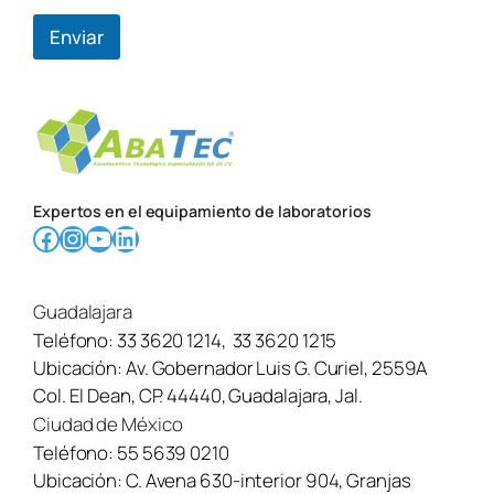
c
Enviar
t
r
ó
n
i
c
o
E
s
Expertos en el equipamiento de laboratorios
t
Facebook
Instagram
YouTube
LinkedIn
a
d
o
Guadalajara
Teléfono:
33 3620 1214
,
33 3620 1215
Ubicación:
Av. Gobernador Luis G. Curiel, 2559A
Col. El Dean, CP. 44440, Guadalajara, Jal.
Ciudad de México
Teléfono:
55 5639 0210
Ubicación:
C. Avena 630-interior 904, Granjas