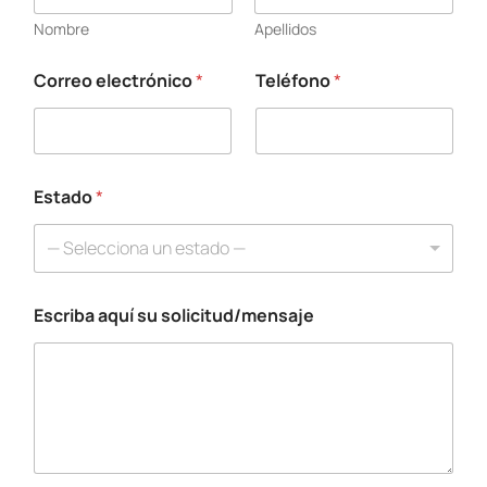
Nombre
Apellidos
Correo electrónico
*
Teléfono
*
s
o
l
i
c
i
Estado
*
t
u
— Selecciona un estado —
d
/
m
Escriba aquí su solicitud/mensaje
e
n
s
a
j
e
e
l
e