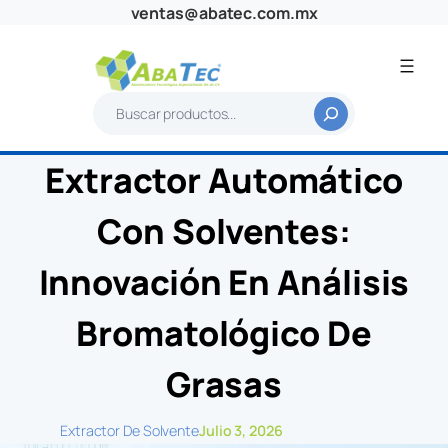
Saltar
ventas@abatec.com.mx
al
contenido
B
u
s
Extractor Automático
c
a
Con Solventes:
r
Innovación En Análisis
Bromatológico De
Grasas
Extractor De Solvente
Julio 3, 2026