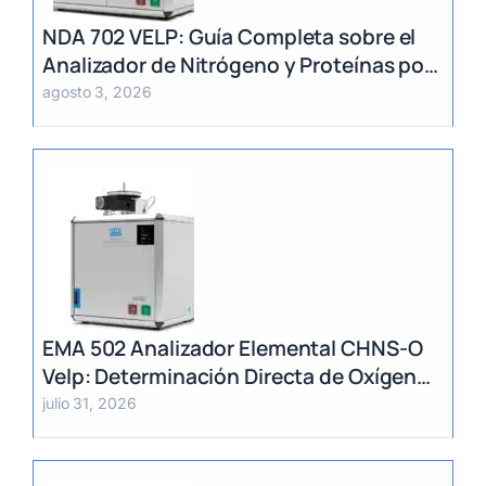
NDA 702 VELP: Guía Completa sobre el
Analizador de Nitrógeno y Proteínas por
Método Dumas
agosto 3, 2026
EMA 502 Analizador Elemental CHNS-O
Velp: Determinación Directa de Oxígeno
y Análisis Multiparámetro
julio 31, 2026