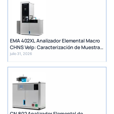
EMA 402XL Analizador Elemental Macro
CHNS Velp: Caracterización de Muestras
Heterogéneas y Grandes Volúmenes
julio 31, 2026
CN 802 Analizador Elemental de