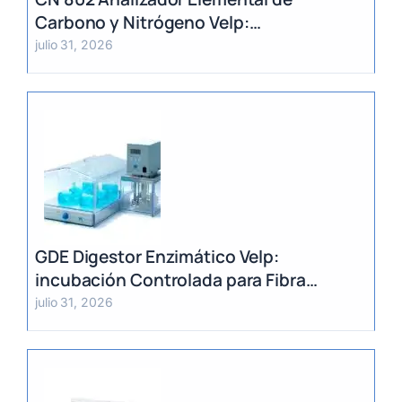
Carbono y Nitrógeno Velp:
Determinación Rápida por Método
julio 31, 2026
Dumas (TC, TOC, TIC y TN)
GDE Digestor Enzimático Velp:
incubación Controlada para Fibra
Dietética (AOAC)
julio 31, 2026