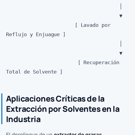
                                      │

                                      ▼

                       [ Lavado por 
Reflujo y Enjuague ]

                                      │

                                      ▼

                        [ Recuperación 
Aplicaciones Críticas de la
Extracción por Solventes en la
Industria
El despliegue de un
extractor de grasas