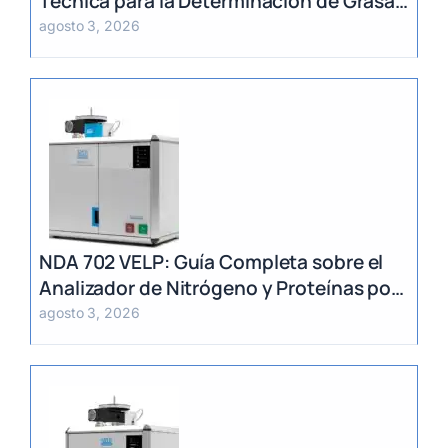
Técnica para la Determinación de Grasa
Total en Alimentos
agosto 3, 2026
NDA 702 VELP: Guía Completa sobre el
Analizador de Nitrógeno y Proteínas por
Método Dumas
agosto 3, 2026