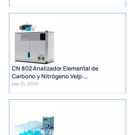
CN 802 Analizador Elemental de
Carbono y Nitrógeno Velp:
Determinación Rápida por Método
julio 31, 2026
Dumas (TC, TOC, TIC y TN)