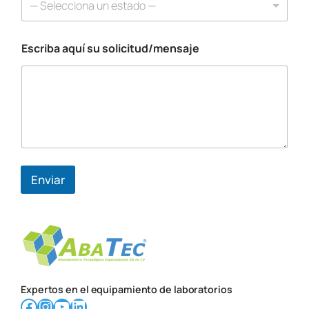
— Selecciona un estado —
u
í
s
Escriba aquí su solicitud/mensaje
u
Enviar
Expertos en el equipamiento de laboratorios
Facebook
Instagram
YouTube
LinkedIn