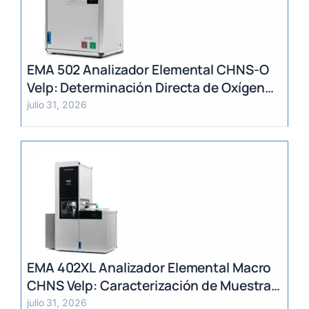
EMA 502 Analizador Elemental CHNS-O
Velp: Determinación Directa de Oxígeno
y Análisis Multiparámetro
julio 31, 2026
EMA 402XL Analizador Elemental Macro
CHNS Velp: Caracterización de Muestras
Heterogéneas y Grandes Volúmenes
julio 31, 2026