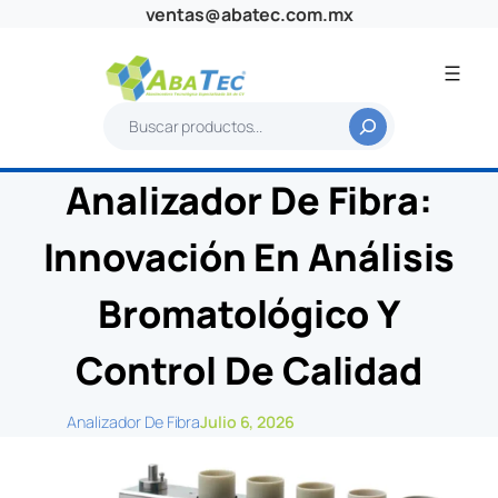
Saltar
ventas@abatec.com.mx
al
contenido
B
u
s
Analizador De Fibra:
c
a
Innovación En Análisis
r
Bromatológico Y
Control De Calidad
Analizador De Fibra
Julio 6, 2026