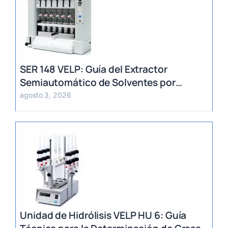
SER 148 VELP: Guía del Extractor
Semiautomático de Solventes por
Método Randall
agosto 3, 2026
Unidad de Hidrólisis VELP HU 6: Guía