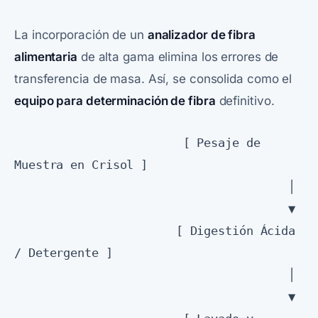
La incorporación de un
analizador de fibra
alimentaria
de alta gama elimina los errores de
transferencia de masa. Así, se consolida como el
equipo para determinación de fibra
definitivo.
                        [ Pesaje de 
Muestra en Crisol ]

                                       │

                                       ▼

                       [ Digestión Ácida 
/ Detergente ]

                                       │

                                       ▼
