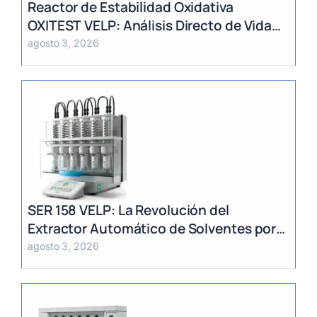
Reactor de Estabilidad Oxidativa
OXITEST VELP: Análisis Directo de Vida
Útil sin Extracción de Grasa
agosto 3, 2026
SER 158 VELP: La Revolución del
Extractor Automático de Solventes por
Método Randall
agosto 3, 2026