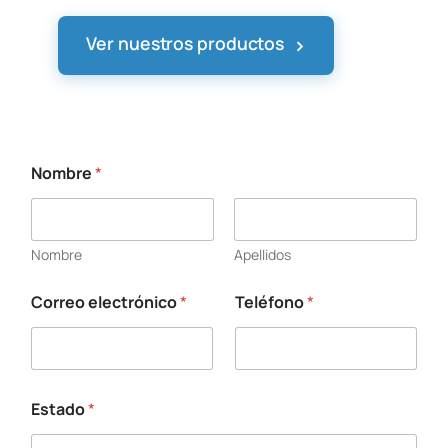
›
Ver nuestros productos
Nombre
*
Nombre
Apellidos
Correo electrónico
*
Teléfono
*
C
o
r
r
e
o
Estado
*
a
q