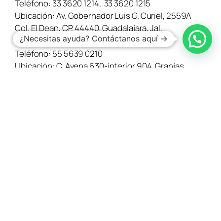
Teléfono:
33 3620 1214
,
33 3620 1215
Ubicación:
Av. Gobernador Luis G. Curiel, 2559A
Col. El Dean, CP. 44440, Guadalajara, Jal.
¿Necesitas ayuda? Contáctanos aquí →
Ciudad de México
Teléfono:
55 5639 0210
Ubicación:
C. Avena 630-interior 904, Granjas
México, Iztacalco, CP. 08400 Ciudad de México,
CDMX.
•
Blog