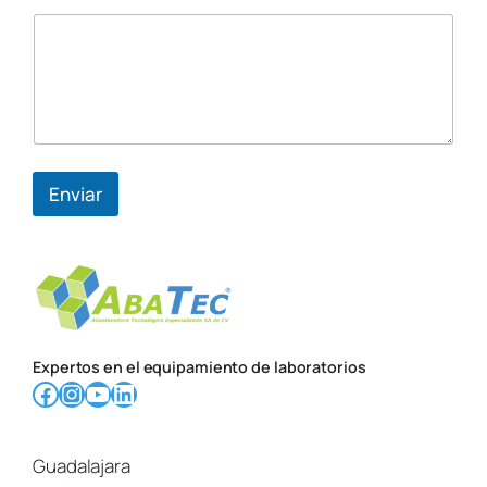
o
Enviar
Expertos en el equipamiento de laboratorios
Facebook
Instagram
YouTube
LinkedIn
Guadalajara