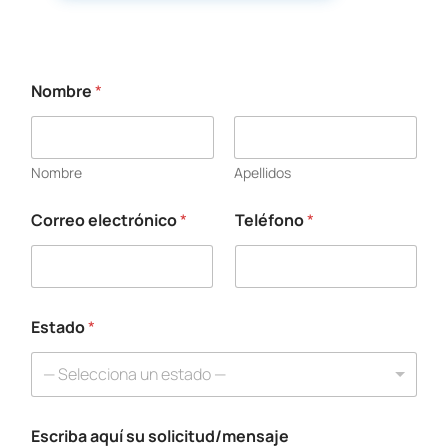
Nombre
*
Nombre
Apellidos
Correo electrónico
*
Teléfono
*
a
q
u
í
*
T
Estado
*
e
l
— Selecciona un estado —
é
f
o
Escriba aquí su solicitud/mensaje
n