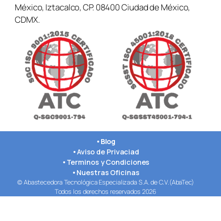
México, Iztacalco, CP. 08400 Ciudad de México,
CDMX.
•
Blog
•
Aviso de Privaciad
•
Terminos y Condiciones
•
Nuestras Oficinas
© Abastecedora Tecnológica Especializada S.A. de C.V.(AbaTec)
Todos los derechos reservados 2026