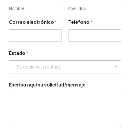
Nombre
Apellidos
Correo electrónico
*
Teléfono
*
C
o
r
r
e
o
Estado
*
N
o
— Selecciona un estado —
m
b
r
Escriba aquí su solicitud/mensaje
e
*