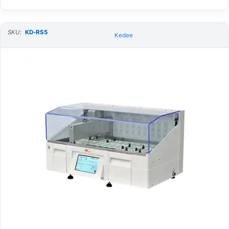
SKU:
KD-RS5
Kedee