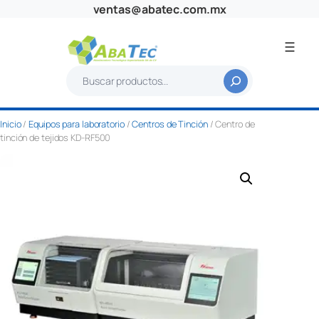
Saltar
ventas@abatec.com.mx
al
contenido
B
u
s
Inicio
/
Equipos para laboratorio
/
Centros de Tinción
/ Centro de
c
tinción de tejidos KD-RF500
a
r