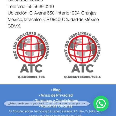
Teléfono:
55 5639 0210
Ubicación:
C. Avena 630-interior 904, Granjas
México, Iztacalco, CP. 08400 Ciudad de México,
CDMX.
•
Blog
•
Aviso de Privaciad
•
Terminos y Condiciones
¿Necesitas ayuda? Contáctanos aquí →
•
Nuestras Oficinas
© Abastecedora Tecnológica Especializada S.A. de C.V.(AbaTec)
Todos los derechos reservados 2026