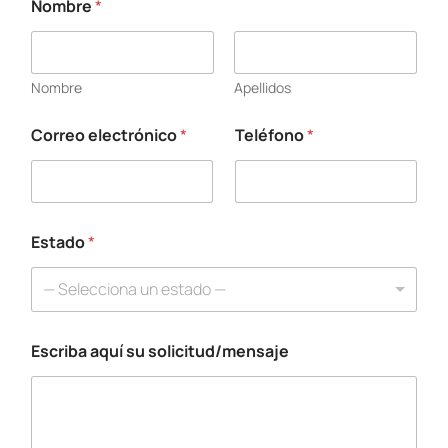
Nombre
*
Nombre
Apellidos
Correo electrónico
*
Teléfono
*
Estado
*
— Selecciona un estado —
Escriba aquí su solicitud/mensaje
*
C
o
r
r