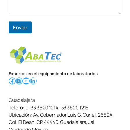
e
o
N
o
m
Enviar
b
r
e
Expertos en el equipamiento de laboratorios
Facebook
Instagram
YouTube
LinkedIn
Guadalajara
Teléfono:
33 3620 1214
,
33 3620 1215
Ubicación:
Av. Gobernador Luis G. Curiel, 2559A
Col. El Dean, CP. 44440, Guadalajara, Jal.
Ciudad de México