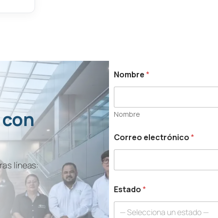
Nombre
*
 con
Nombre
Correo electrónico
*
as líneas:
Estado
*
— Selecciona un estado —