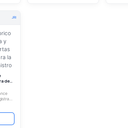
JRI
e
ra de
 para
ro
ance
istra