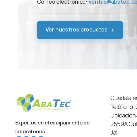
Correo electrónico:
ventas@abatec.c
›
Ver nuestros productos
Guadalaja
Teléfono:
Ubicación
Expertos en el equipamiento de
2559A Col.
laboratorios
Jal.