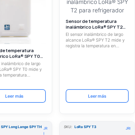
Sensor de temperatura
inalámbrico LoRa® SPY T2
para refrigerador
El sensor inalámbrico de largo
alcance LoRa® SPY T2 mide y
registra la temperatura en…
de temperatura
rico LoRa® SPY T0
ansporte
r inalámbrico de largo
 LoRa® SPY T0 mide y
 la temperatura
…
Leer más
Leer más
 SPY Long Lange SPY TH
SKU:
LoRa SPY T3
JR
JRI
I