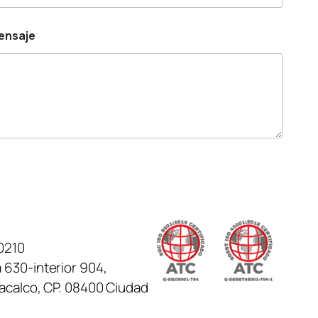
u
mensaje
0210
 630-interior 904,
tacalco, CP. 08400 Ciudad