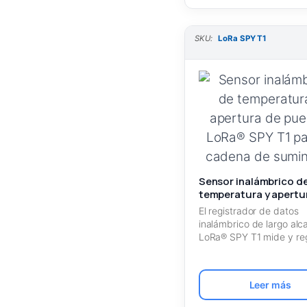
SKU:
LoRa SPY T1
Sensor inalámbrico d
temperatura y apertu
puertas LoRa® SPY T1
El registrador de datos
la cadena de suminist
inalámbrico de largo alc
LoRa® SPY T1 mide y reg
la…
Leer más