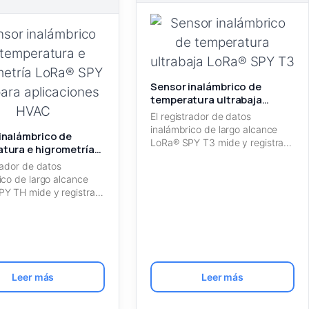
Sensor inalámbrico de
temperatura ultrabaja
LoRa® SPY T3
El registrador de datos
inalámbrico de largo alcance
inalámbrico de
LoRa® SPY T3 mide y registra
tura e higrometría
temperaturas…
PY TH1 para
trador de datos
iones HVAC
ico de largo alcance
Y TH mide y registra
Leer más
Leer más