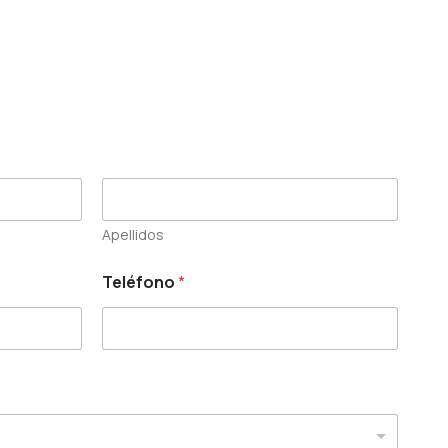
Apellidos
Teléfono
*
s
u
C
o
r
r
e
o
s