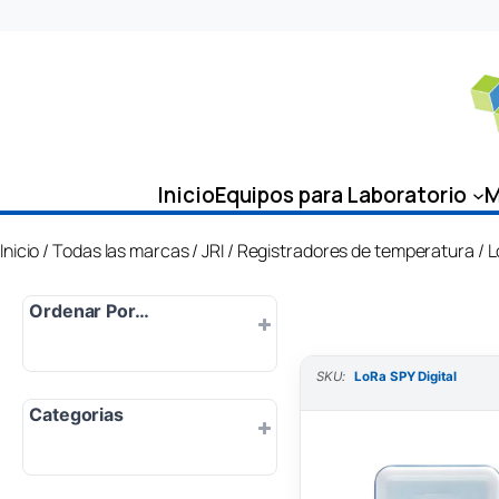
Saltar
al
contenido
Inicio
Equipos para Laboratorio
M
Inicio
/
Todas las marcas
/
JRI
/
Registradores de temperatura
/ 
Ordenar Por…
SKU:
LoRa SPY Digital
Por defecto
Categorias
Popularidad
Más nuevo