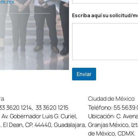
om.mx
Escriba aquí su solicitud/
Enviar
ra
Ciudad de México
33 3620 1214
,
33 3620 1215
Teléfono:
55 5639 
:
Av. Gobernador Luis G. Curiel,
Ubicación:
C. Avena
 El Dean, CP. 44440, Guadalajara,
Granjas México, Iz
de México, CDMX.