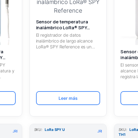
Sensor de temperatura
inalámbrico LoRa® SPY
Reference
El registrador de datos
inalámbrico de largo alcance
LoRa® SPY Reference es un
ra
Sensor 
instrumento de…
Y
inalámb
para tr
SPY
El senso
ratura y
alcance
…
registra
durante
Leer más
SKU:
LoRa SPY U
SKU:
LoRa
JRI
JRI
TH1