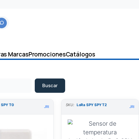
ras Marcas
Promociones
Catálogos
Buscar
 SPY T0
SKU:
LoRa SPY SPY T2
JRI
JRI