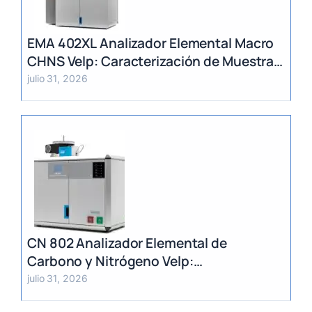
EMA 402XL Analizador Elemental Macro
CHNS Velp: Caracterización de Muestras
Heterogéneas y Grandes Volúmenes
julio 31, 2026
CN 802 Analizador Elemental de
Carbono y Nitrógeno Velp:
Determinación Rápida por Método
julio 31, 2026
Dumas (TC, TOC, TIC y TN)