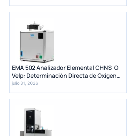
EMA 502 Analizador Elemental CHNS-O
Velp: Determinación Directa de Oxígeno
y Análisis Multiparámetro
julio 31, 2026