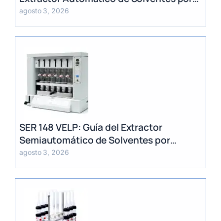
Método Randall
agosto 3, 2026
SER 148 VELP: Guía del Extractor
Semiautomático de Solventes por
Método Randall
agosto 3, 2026