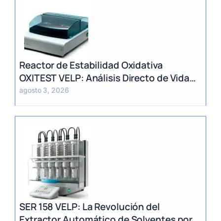
Reactor de Estabilidad Oxidativa
OXITEST VELP: Análisis Directo de Vida
Útil sin Extracción de Grasa
agosto 3, 2026
SER 158 VELP: La Revolución del
Extractor Automático de Solventes por