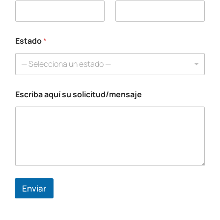
u
e
l
e
c
Estado
*
t
r
— Selecciona un estado —
ó
n
i
Escriba aquí su solicitud/mensaje
c
o
T
e
l
é
f
o
n
o
Enviar