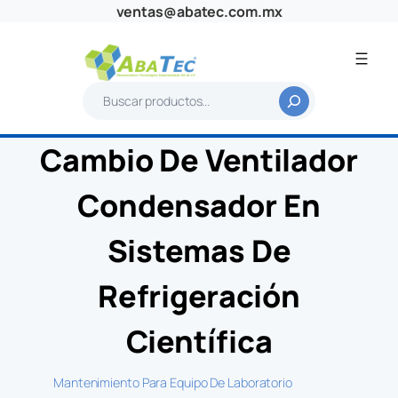
Saltar
ventas@abatec.com.mx
al
contenido
B
u
s
Cambio De Ventilador
c
a
Condensador En
r
Sistemas De
Refrigeración
Científica
Mantenimiento Para Equipo De Laboratorio