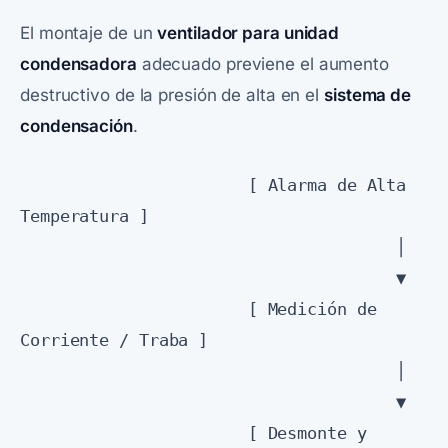
El montaje de un
ventilador para unidad
condensadora
adecuado previene el aumento
destructivo de la presión de alta en el
sistema de
condensación
.
                       [ Alarma de Alta 
Temperatura ]

                                      │

                                      ▼

                       [ Medición de 
Corriente / Traba ]

                                      │

                                      ▼

                       [ Desmonte y 