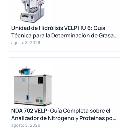
Unidad de Hidrólisis VELP HU 6: Guía
Técnica para la Determinación de Grasa
Total en Alimentos
agosto 3, 2026
NDA 702 VELP: Guía Completa sobre el
Analizador de Nitrógeno y Proteínas por
Método Dumas
agosto 3, 2026