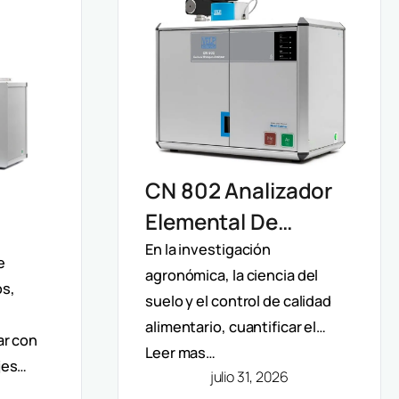
CN 802 Analizador
Elemental De
Carbono Y
En la investigación
ro
e
agronómica, la ciencia del
Nitrógeno Velp:
os,
suelo y el control de calidad
Determinación
n De
alimentario, cuantificar el…
ar con
Rápida Por Método
Leer mas…
jes…
Dumas (TC, TOC,
julio 31, 2026
Y