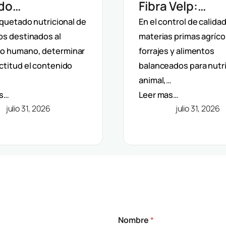
ado
Fibra Velp:
matizada Velp:
Determinación
iquetado nutricional de
En el control de calida
os destinados al
materias primas agríco
rminación De
Fibra Bruta, ND
o humano, determinar
forrajes y alimentos
 Dietética
ADF En Aliment
ctitud el contenido
balanceados para nutr
C)
Piensos
animal,…
as…
Leer mas…
julio 31, 2026
julio 31, 2026
Nombre
*