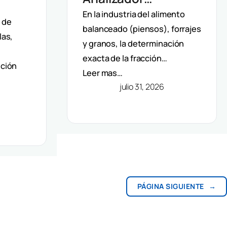
Automático De Fibra
En la industria del alimento
 De
d de
balanceado (piensos), forrajes
Velp: Precisión Y
las,
F Y
y granos, la determinación
Automatización En
os Y
exacta de la fracción…
ición
Método Van Soest
Leer mas…
julio 31, 2026
PÁGINA SIGUIENTE
→