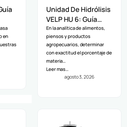
Guía
Unidad De Hidrólisis
VELP HU 6: Guía
o De
Técnica Para La
rasa
En la analítica de alimentos,
o en
piensos y productos
Determinación De
muestras
agropecuarios, determinar
l
Grasa Total En
con exactitud el porcentaje de
Alimentos
materia…
Leer mas…
agosto 3, 2026