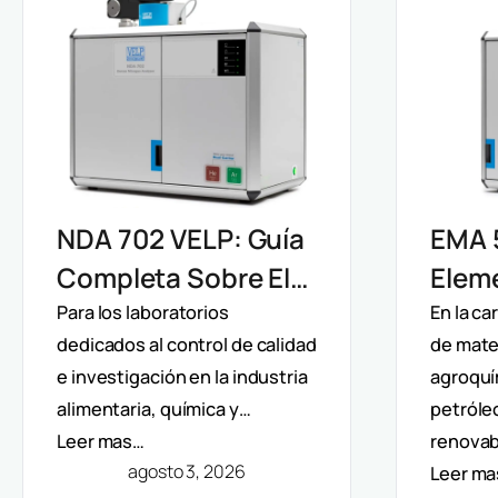
EMA 
NDA 702 VELP: Guía
Elem
Completa Sobre El
Velp:
Analizador De
En la c
Para los laboratorios
de mater
dedicados al control de calidad
Direc
Nitrógeno Y
agroquí
e investigación en la industria
Y Aná
Proteínas Por
petróle
alimentaria, química y…
Mult
Método Dumas
renovab
Leer mas…
agosto 3, 2026
Leer m