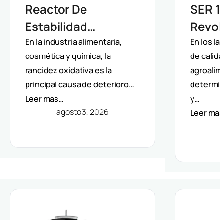
Reactor De
SER 1
Estabilidad
Revol
Oxidativa OXITEST
Extra
En la industria alimentaria,
En los l
cosmética y química, la
de calid
VELP: Análisis
Auto
rancidez oxidativa es la
agroalim
Directo De Vida Útil
Solve
principal causa de deterioro…
determi
Sin Extracción De
Méto
Leer mas…
y…
Grasa
agosto 3, 2026
Leer m