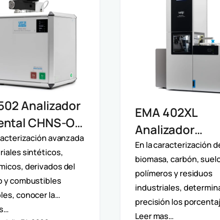
502 Analizador
EMA 402XL
ental CHNS-O
Analizador
 Determinación
aracterización avanzada
Elemental Mac
En la caracterización d
iales sintéticos,
ta De Oxígeno
biomasa, carbón, suel
CHNS Velp:
micos, derivados del
lisis
polímeros y residuos
Caracterizació
o y combustibles
industriales, determin
iparámetro
les, conocer la…
Muestras
precisión los porcenta
as…
Heterogéneas 
Leer mas…