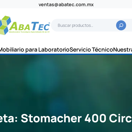
ventas@abatec.com.mx
B
u
s
c
Mobiliario para Laboratorio
Servicio Técnico
Nuestr
a
r
eta:
Stomacher 400 Circ