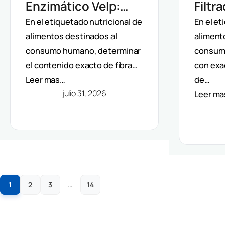
Enzimático Velp:
Filtr
Incubación
Auto
En el etiquetado nutricional de
En el et
alimentos destinados al
aliment
Controlada Para
Dete
consumo humano, determinar
consum
Fibra Dietética
Fibra
el contenido exacto de fibra…
con exa
(AOAC)
(AOA
Leer mas…
de…
julio 31, 2026
Leer m
1
2
3
…
14