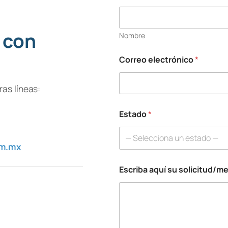
 con
Nombre
Correo electrónico
*
as líneas:
Estado
*
— Selecciona un estado —
om.mx
Escriba aquí su solicitud/m
a
q
u
í
s
u