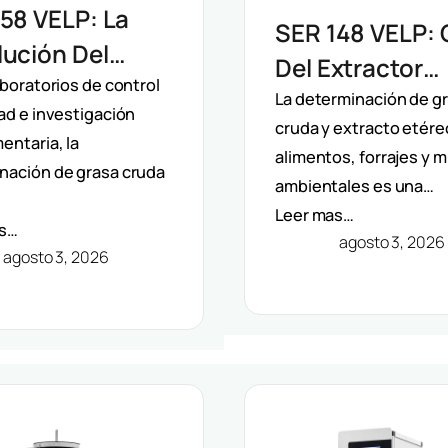
58 VELP: La
SER 148 VELP: 
ución Del
Del Extractor
ctor
aboratorios de control
Semiautomátic
La determinación de g
ad e investigación
mático De
cruda y extracto etére
Solventes Por
entaria, la
ntes Por
alimentos, forrajes y 
Método Randal
nación de grasa cruda
ambientales es una…
do Randall
Leer mas…
as…
agosto 3, 2026
agosto 3, 2026