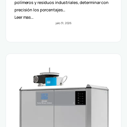
Volúmenes
polímeros y residuos industriales, determinar con
precisión los porcentajes…
Leer mas…
julio 31, 2026