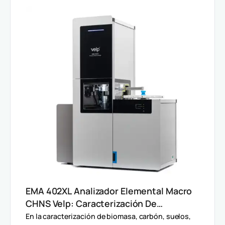
EMA 402XL Analizador Elemental Macro
CHNS Velp: Caracterización De
Muestras Heterogéneas Y Grandes
En la caracterización de biomasa, carbón, suelos,