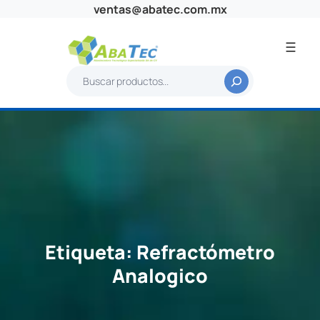
Saltar
ventas@abatec.com.mx
al
contenido
B
u
s
c
a
r
Etiqueta:
Refractómetro
Analogico