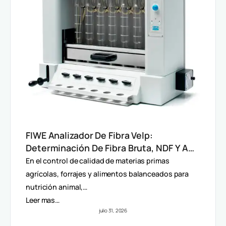
FIWE Analizador De Fibra Velp:
Determinación De Fibra Bruta, NDF Y ADF
En Alimentos Y Piensos
En el control de calidad de materias primas
agrícolas, forrajes y alimentos balanceados para
nutrición animal,…
Leer mas…
julio 31, 2026