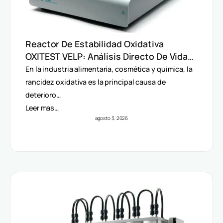
Reactor De Estabilidad Oxidativa
OXITEST VELP: Análisis Directo De Vida
Útil Sin Extracción De Grasa
En la industria alimentaria, cosmética y química, la
rancidez oxidativa es la principal causa de
deterioro…
Leer mas…
agosto 3, 2026