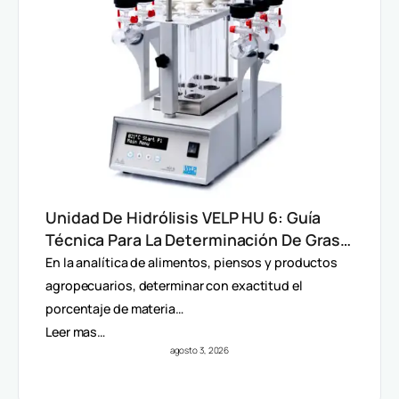
Unidad De Hidrólisis VELP HU 6: Guía
Técnica Para La Determinación De Grasa
Total En Alimentos
En la analítica de alimentos, piensos y productos
agropecuarios, determinar con exactitud el
porcentaje de materia…
Leer mas…
agosto 3, 2026