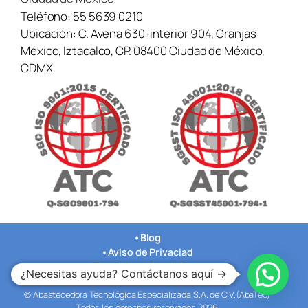
Teléfono:
55 5639 0210
Ubicación:
C. Avena 630-interior 904, Granjas
México, Iztacalco, CP. 08400 Ciudad de México,
CDMX.
•
Blog
•
Aviso de Privaciad
•
Terminos y Condiciones
¿Necesitas ayuda? Contáctanos aquí →
•
Nuestras Oficinas
© Abastecedora Tecnológica Especializada S.A. de C.V.(AbaTec)
Todos los derechos reservados 2026