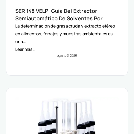
SER 148 VELP: Guía Del Extractor
Semiautomático De Solventes Por
Método Randall
La determinación de grasa cruda y extracto etéreo
en alimentos, forrajes y muestras ambientales es
una…
Leer mas…
agosto 3, 2026