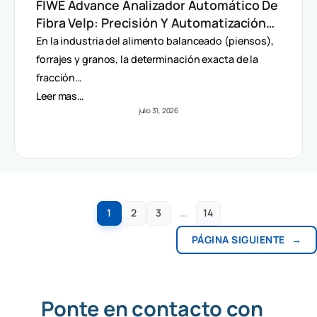
FIWE Advance Analizador Automático De
Fibra Velp: Precisión Y Automatización
En Método Van Soest
En la industria del alimento balanceado (piensos),
forrajes y granos, la determinación exacta de la
fracción…
Leer mas…
julio 31, 2026
1
2
3
…
14
PÁGINA SIGUIENTE
→
Ponte en contacto con