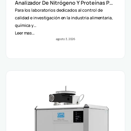
Analizador De Nitrógeno Y Proteínas Por
Método Dumas
Para los laboratorios dedicados al control de
calidad e investigación en la industria alimentaria,
química y…
Leer mas…
agosto 3, 2026