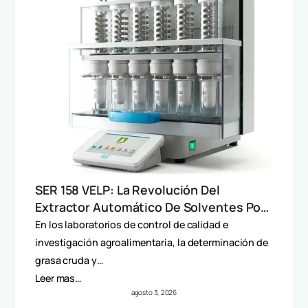
SER 158 VELP: La Revolución Del
Extractor Automático De Solventes Por
Método Randall
En los laboratorios de control de calidad e
investigación agroalimentaria, la determinación de
grasa cruda y…
Leer mas…
agosto 3, 2026