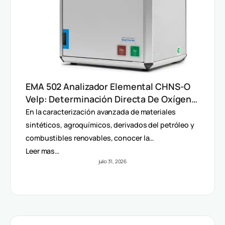
EMA 502 Analizador Elemental CHNS-O
Velp: Determinación Directa De Oxígeno
Y Análisis Multiparámetro
En la caracterización avanzada de materiales
sintéticos, agroquímicos, derivados del petróleo y
combustibles renovables, conocer la…
Leer mas…
julio 31, 2026