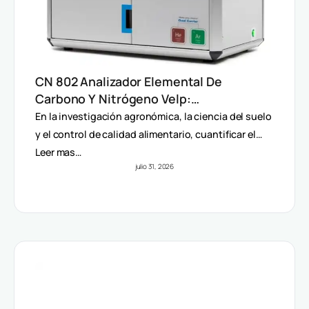
CN 802 Analizador Elemental De
Carbono Y Nitrógeno Velp:
Determinación Rápida Por Método
En la investigación agronómica, la ciencia del suelo
Dumas (TC, TOC, TIC Y TN)
y el control de calidad alimentario, cuantificar el…
Leer mas…
julio 31, 2026