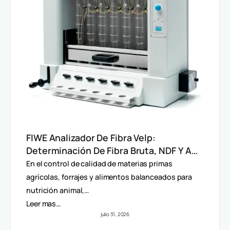
FIWE Analizador De Fibra Velp:
Determinación De Fibra Bruta, NDF Y ADF
En Alimentos Y Piensos
En el control de calidad de materias primas
agrícolas, forrajes y alimentos balanceados para
nutrición animal,…
Leer mas…
julio 31, 2026