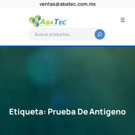
Saltar
ventas@abatec.com.mx
al
contenido
B
u
s
c
a
r
Etiqueta:
Prueba De Antigeno