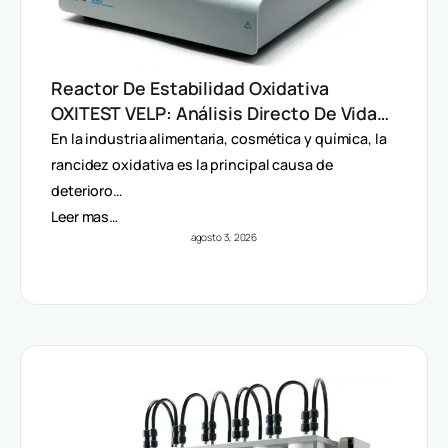
Reactor De Estabilidad Oxidativa
OXITEST VELP: Análisis Directo De Vida
Útil Sin Extracción De Grasa
En la industria alimentaria, cosmética y química, la
rancidez oxidativa es la principal causa de
deterioro…
Leer mas…
agosto 3, 2026