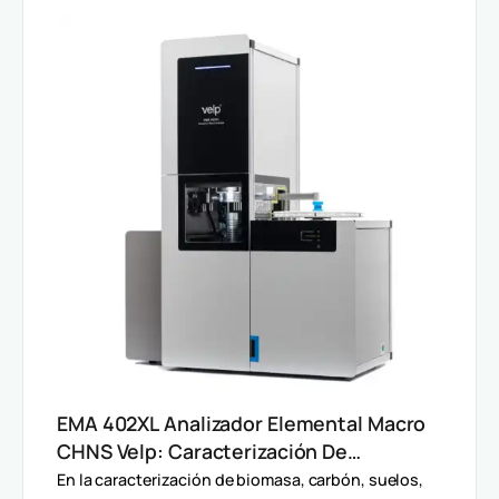
EMA 402XL Analizador Elemental Macro
CHNS Velp: Caracterización De
Muestras Heterogéneas Y Grandes
En la caracterización de biomasa, carbón, suelos,