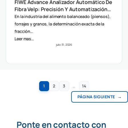
FIWE Advance Analizador Automático De
Fibra Velp: Precisión Y Automatización
En Método Van Soest
En la industria del alimento balanceado (piensos),
forrajes y granos, la determinación exacta de la
fracción…
Leer mas…
julio 31, 2026
1
2
3
…
14
PÁGINA SIGUIENTE
→
Ponte en contacto con