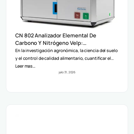
CN 802 Analizador Elemental De
Carbono Y Nitrógeno Velp:
Determinación Rápida Por Método
En la investigación agronómica, la ciencia del suelo
Dumas (TC, TOC, TIC Y TN)
y el control de calidad alimentario, cuantificar el…
Leer mas…
julio 31, 2026