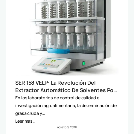
SER 158 VELP: La Revolución Del
Extractor Automático De Solventes Por
Método Randall
En los laboratorios de control de calidad e
investigación agroalimentaria, la determinación de
grasa cruda y…
Leer mas…
agosto 3, 2026