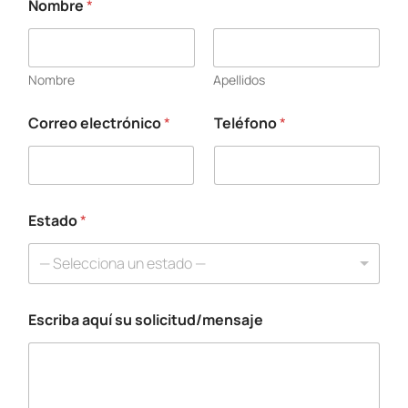
Nombre
*
Nombre
Apellidos
Correo electrónico
*
Teléfono
*
*
s
u
T
e
l
Estado
*
é
f
— Selecciona un estado —
o
n
o
Escriba aquí su solicitud/mensaje