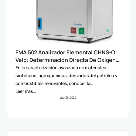
EMA 502 Analizador Elemental CHNS-O
Velp: Determinación Directa De Oxígeno
Y Análisis Multiparámetro
En la caracterización avanzada de materiales
sintéticos, agroquímicos, derivados del petróleo y
combustibles renovables, conocer la…
Leer mas…
julio 31, 2026