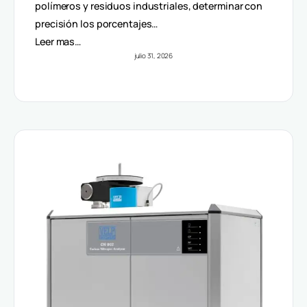
Volúmenes
polímeros y residuos industriales, determinar con
precisión los porcentajes…
Leer mas…
julio 31, 2026