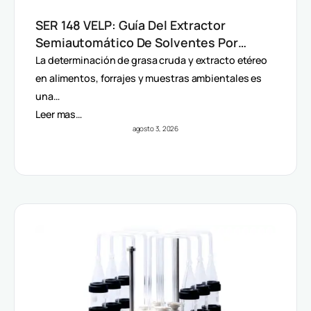
SER 148 VELP: Guía Del Extractor
Semiautomático De Solventes Por
Método Randall
La determinación de grasa cruda y extracto etéreo
en alimentos, forrajes y muestras ambientales es
una…
Leer mas…
agosto 3, 2026