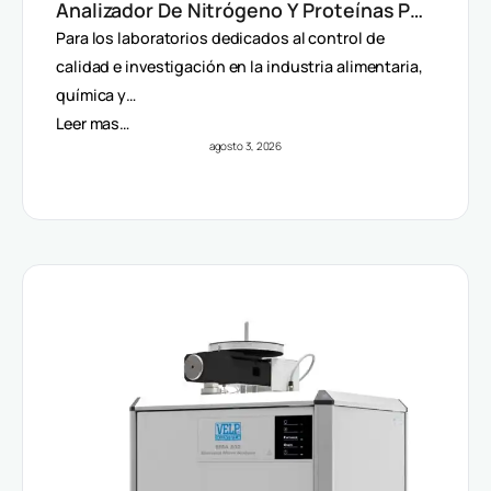
Analizador De Nitrógeno Y Proteínas Por
Método Dumas
Para los laboratorios dedicados al control de
calidad e investigación en la industria alimentaria,
química y…
Leer mas…
agosto 3, 2026