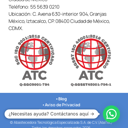
Teléfono:
55 5639 0210
Ubicación:
C. Avena 630-interior 904, Granjas
México, Iztacalco, CP. 08400 Ciudad de México,
CDMX.
•
Blog
•
Aviso de Privaciad
•
Terminos y Condiciones
¿Necesitas ayuda? Contáctanos aquí →
•
Nuestras Oficinas
© Abastecedora Tecnológica Especializada S.A. de C.V.(AbaTec)
Todos los derechos reservados 2026