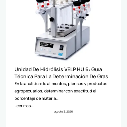
Unidad De Hidrólisis VELP HU 6: Guía
Técnica Para La Determinación De Grasa
Total En Alimentos
En la analítica de alimentos, piensos y productos
agropecuarios, determinar con exactitud el
porcentaje de materia…
Leer mas…
agosto 3, 2026