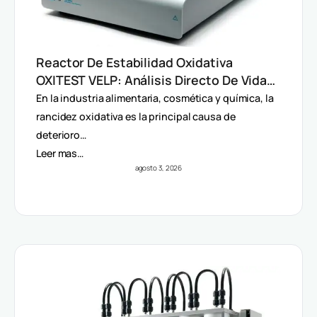
Reactor De Estabilidad Oxidativa
OXITEST VELP: Análisis Directo De Vida
Útil Sin Extracción De Grasa
En la industria alimentaria, cosmética y química, la
rancidez oxidativa es la principal causa de
deterioro…
Leer mas…
agosto 3, 2026