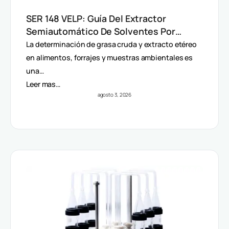
SER 148 VELP: Guía Del Extractor
Semiautomático De Solventes Por
Método Randall
La determinación de grasa cruda y extracto etéreo
en alimentos, forrajes y muestras ambientales es
una…
Leer mas…
agosto 3, 2026