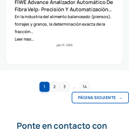
FIWE Advance Analizador Automático De
Fibra Velp: Precisión Y Automatización
En Método Van Soest
En la industria del alimento balanceado (piensos),
forrajes y granos, la determinación exacta de la
fracción…
Leer mas…
julio 31, 2026
1
2
3
…
14
PÁGINA SIGUIENTE
→
Ponte en contacto con