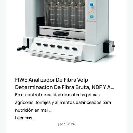
FIWE Analizador De Fibra Velp:
Determinación De Fibra Bruta, NDF Y ADF
En Alimentos Y Piensos
En el control de calidad de materias primas
agrícolas, forrajes y alimentos balanceados para
nutrición animal,…
Leer mas…
julio 31, 2026