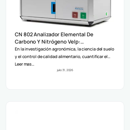
CN 802 Analizador Elemental De
Carbono Y Nitrógeno Velp:
Determinación Rápida Por Método
En la investigación agronómica, la ciencia del suelo
Dumas (TC, TOC, TIC Y TN)
y el control de calidad alimentario, cuantificar el…
Leer mas…
julio 31, 2026