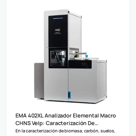
EMA 402XL Analizador Elemental Macro
CHNS Velp: Caracterización De
Muestras Heterogéneas Y Grandes
En la caracterización de biomasa, carbón, suelos,