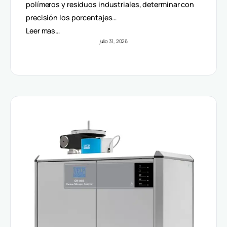
Volúmenes
polímeros y residuos industriales, determinar con
precisión los porcentajes…
Leer mas…
julio 31, 2026