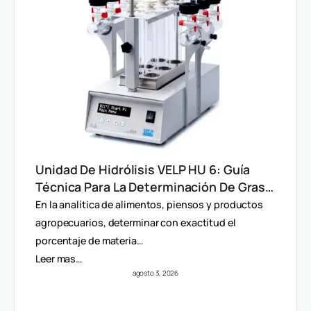
Unidad De Hidrólisis VELP HU 6: Guía
Técnica Para La Determinación De Grasa
Total En Alimentos
En la analítica de alimentos, piensos y productos
agropecuarios, determinar con exactitud el
porcentaje de materia…
Leer mas…
agosto 3, 2026