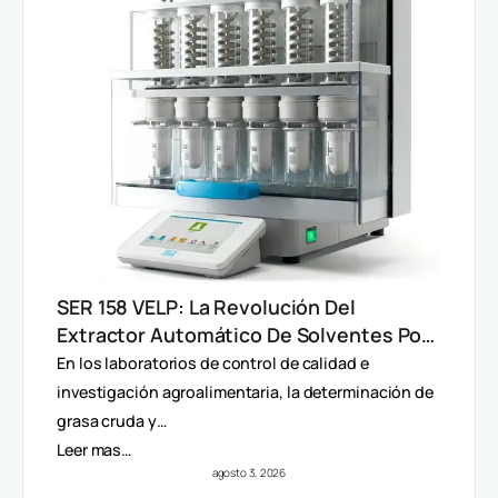
SER 158 VELP: La Revolución Del
Extractor Automático De Solventes Por
Método Randall
En los laboratorios de control de calidad e
investigación agroalimentaria, la determinación de
grasa cruda y…
Leer mas…
agosto 3, 2026