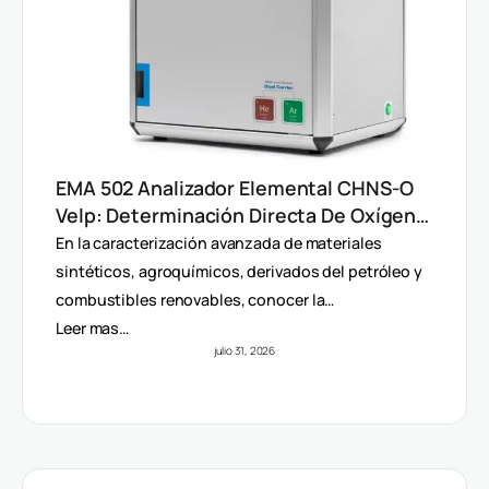
EMA 502 Analizador Elemental CHNS-O
Velp: Determinación Directa De Oxígeno
Y Análisis Multiparámetro
En la caracterización avanzada de materiales
sintéticos, agroquímicos, derivados del petróleo y
combustibles renovables, conocer la…
Leer mas…
julio 31, 2026