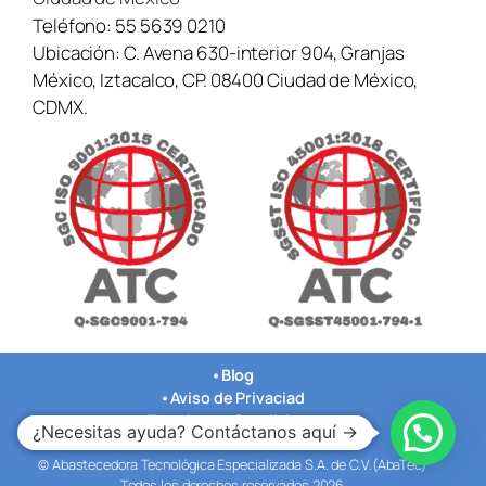
Teléfono:
55 5639 0210
Ubicación:
C. Avena 630-interior 904, Granjas
México, Iztacalco, CP. 08400 Ciudad de México,
CDMX.
•
Blog
•
Aviso de Privaciad
•
Terminos y Condiciones
¿Necesitas ayuda? Contáctanos aquí →
•
Nuestras Oficinas
© Abastecedora Tecnológica Especializada S.A. de C.V.(AbaTec)
Todos los derechos reservados 2026