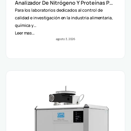
Analizador De Nitrógeno Y Proteínas Por
Método Dumas
Para los laboratorios dedicados al control de
calidad e investigación en la industria alimentaria,
química y…
Leer mas…
agosto 3, 2026