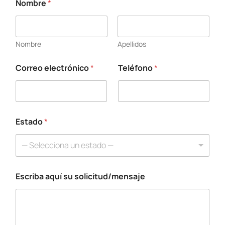
Nombre
*
e
l
e
c
Nombre
Apellidos
t
r
ó
Correo electrónico
*
Teléfono
*
n
i
c
o
*
Estado
*
*
— Selecciona un estado —
Escriba aquí su solicitud/mensaje