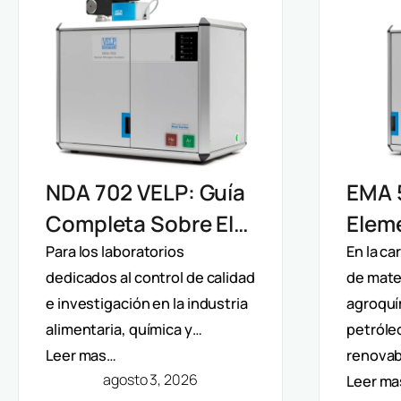
EMA 
NDA 702 VELP: Guía
Elem
Completa Sobre El
Velp:
Analizador De
En la c
Para los laboratorios
de mater
dedicados al control de calidad
Direc
Nitrógeno Y
agroquí
e investigación en la industria
Y Aná
Proteínas Por
petróle
alimentaria, química y…
Mult
Método Dumas
renovab
Leer mas…
agosto 3, 2026
Leer m