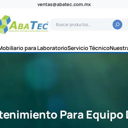
ventas@abatec.com.mx
B
u
s
c
Mobiliario para Laboratorio
Servicio Técnico
Nuestr
a
r
enimiento Para Equipo 