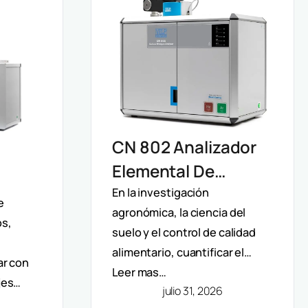
CN 802 Analizador
Elemental De
Carbono Y
En la investigación
ro
e
agronómica, la ciencia del
Nitrógeno Velp:
os,
suelo y el control de calidad
Determinación
n De
alimentario, cuantificar el…
ar con
Rápida Por Método
Leer mas…
jes…
Dumas (TC, TOC,
julio 31, 2026
Y