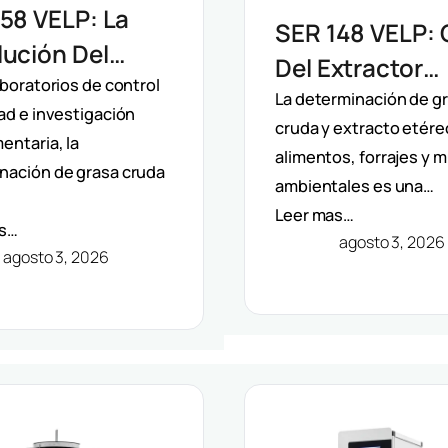
58 VELP: La
SER 148 VELP: 
ución Del
Del Extractor
ctor
aboratorios de control
Semiautomátic
La determinación de g
ad e investigación
mático De
cruda y extracto etére
Solventes Por
entaria, la
ntes Por
alimentos, forrajes y 
Método Randal
nación de grasa cruda
ambientales es una…
do Randall
Leer mas…
as…
agosto 3, 2026
agosto 3, 2026