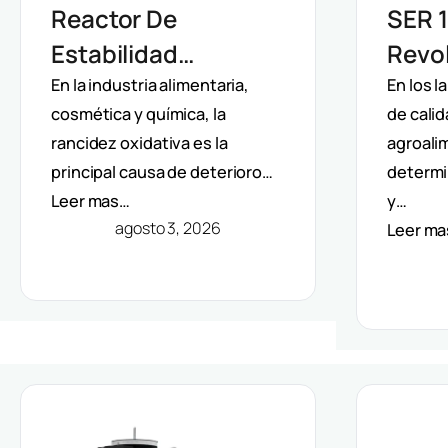
Reactor De
SER 1
Estabilidad
Revol
Oxidativa OXITEST
Extra
En la industria alimentaria,
En los l
cosmética y química, la
de calid
VELP: Análisis
Auto
rancidez oxidativa es la
agroalim
Directo De Vida Útil
Solve
principal causa de deterioro…
determi
Sin Extracción De
Méto
Leer mas…
y…
Grasa
agosto 3, 2026
Leer m