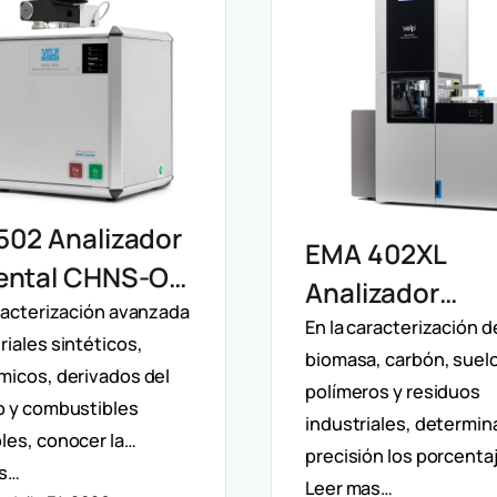
502 Analizador
EMA 402XL
ental CHNS-O
Analizador
 Determinación
aracterización avanzada
Elemental Mac
En la caracterización d
iales sintéticos,
ta De Oxígeno
biomasa, carbón, suel
CHNS Velp:
micos, derivados del
lisis
polímeros y residuos
Caracterizació
o y combustibles
industriales, determin
iparámetro
les, conocer la…
Muestras
precisión los porcenta
as…
Heterogéneas 
Leer mas…