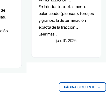
Automático De Fibra
En la industria del alimento
 De
d de
balanceado (piensos), forrajes
Velp: Precisión Y
las,
F Y
y granos, la determinación
Automatización En
os Y
exacta de la fracción…
ición
Método Van Soest
Leer mas…
julio 31, 2026
PÁGINA SIGUIENTE
→