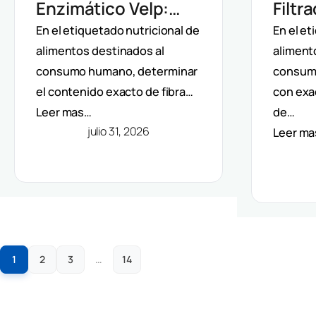
Enzimático Velp:
Filtr
Incubación
Auto
En el etiquetado nutricional de
En el et
alimentos destinados al
aliment
Controlada Para
Dete
consumo humano, determinar
consum
Fibra Dietética
Fibra
el contenido exacto de fibra…
con exa
(AOAC)
(AOA
Leer mas…
de…
julio 31, 2026
Leer m
1
2
3
…
14