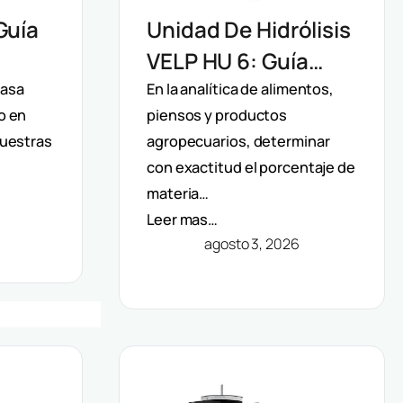
Guía
Unidad De Hidrólisis
VELP HU 6: Guía
o De
Técnica Para La
rasa
En la analítica de alimentos,
o en
piensos y productos
Determinación De
muestras
agropecuarios, determinar
l
Grasa Total En
con exactitud el porcentaje de
Alimentos
materia…
Leer mas…
agosto 3, 2026