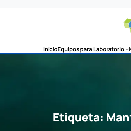
Saltar
al
contenido
Inicio
Equipos para Laboratorio
Etiqueta:
Mant