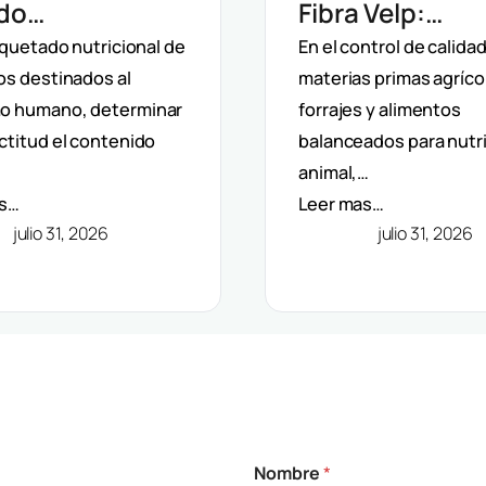
ado
Fibra Velp:
matizada Velp:
Determinación
iquetado nutricional de
En el control de calida
os destinados al
materias primas agríco
rminación De
Fibra Bruta, ND
o humano, determinar
forrajes y alimentos
 Dietética
ADF En Aliment
ctitud el contenido
balanceados para nutr
C)
Piensos
animal,…
as…
Leer mas…
julio 31, 2026
julio 31, 2026
Nombre
*