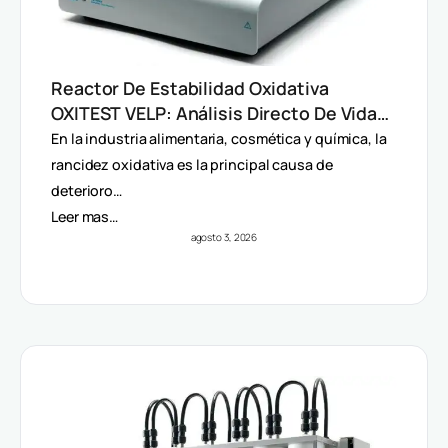
Reactor De Estabilidad Oxidativa
OXITEST VELP: Análisis Directo De Vida
Útil Sin Extracción De Grasa
En la industria alimentaria, cosmética y química, la
rancidez oxidativa es la principal causa de
deterioro…
Leer mas…
agosto 3, 2026