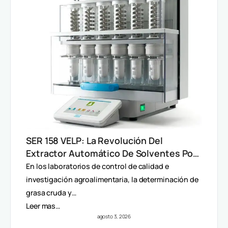
SER 158 VELP: La Revolución Del
Extractor Automático De Solventes Por
Método Randall
En los laboratorios de control de calidad e
investigación agroalimentaria, la determinación de
grasa cruda y…
Leer mas…
agosto 3, 2026