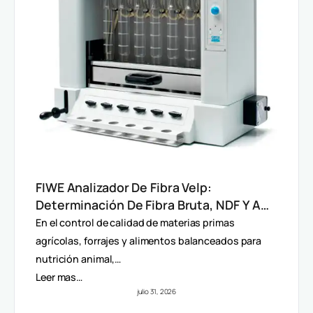
FIWE Analizador De Fibra Velp:
Determinación De Fibra Bruta, NDF Y ADF
En Alimentos Y Piensos
En el control de calidad de materias primas
agrícolas, forrajes y alimentos balanceados para
nutrición animal,…
Leer mas…
julio 31, 2026