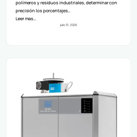
Volúmenes
polímeros y residuos industriales, determinar con
precisión los porcentajes…
Leer mas…
julio 31, 2026