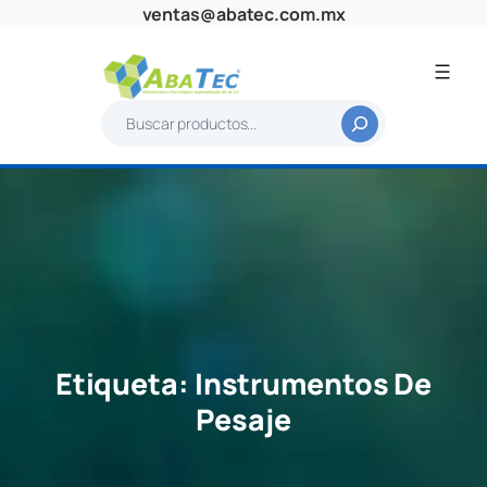
Saltar
ventas@abatec.com.mx
al
contenido
B
u
s
c
a
r
Etiqueta:
Instrumentos De
Pesaje