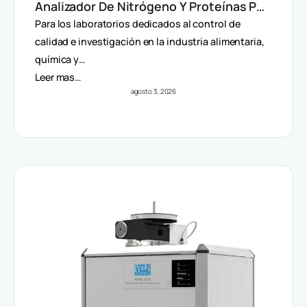
Analizador De Nitrógeno Y Proteínas Por
Método Dumas
Para los laboratorios dedicados al control de
calidad e investigación en la industria alimentaria,
química y…
Leer mas…
agosto 3, 2026