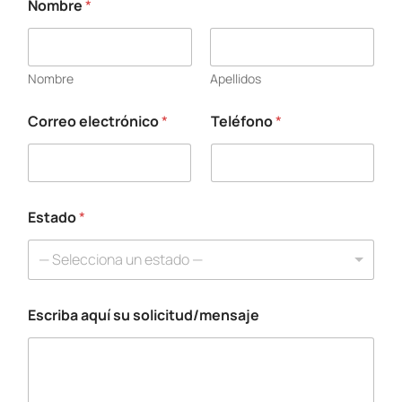
Nombre
*
Nombre
Apellidos
Correo electrónico
*
Teléfono
*
s
u
*
T
e
l
Estado
*
é
f
— Selecciona un estado —
o
n
o
Escriba aquí su solicitud/mensaje