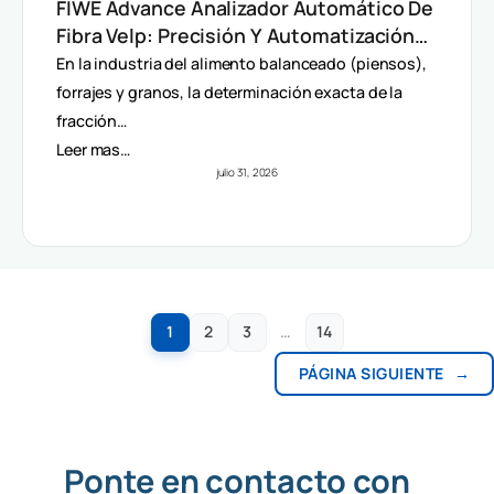
FIWE Advance Analizador Automático De
Fibra Velp: Precisión Y Automatización
En Método Van Soest
En la industria del alimento balanceado (piensos),
forrajes y granos, la determinación exacta de la
fracción…
Leer mas…
julio 31, 2026
1
2
3
…
14
PÁGINA SIGUIENTE
→
Ponte en contacto con