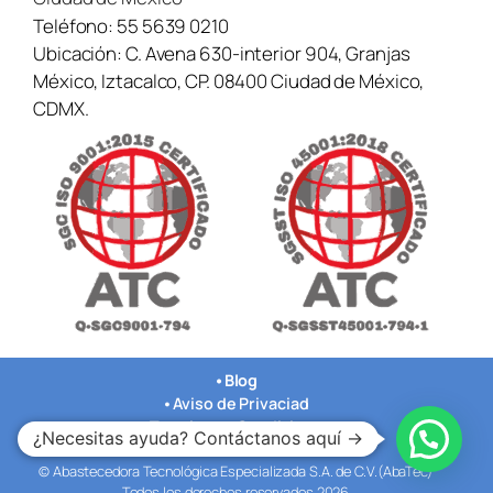
Teléfono:
55 5639 0210
Ubicación:
C. Avena 630-interior 904, Granjas
México, Iztacalco, CP. 08400 Ciudad de México,
CDMX.
•
Blog
•
Aviso de Privaciad
•
Terminos y Condiciones
¿Necesitas ayuda? Contáctanos aquí →
•
Nuestras Oficinas
© Abastecedora Tecnológica Especializada S.A. de C.V.(AbaTec)
Todos los derechos reservados 2026