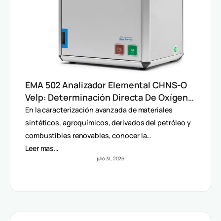
EMA 502 Analizador Elemental CHNS-O
Velp: Determinación Directa De Oxígeno
Y Análisis Multiparámetro
En la caracterización avanzada de materiales
sintéticos, agroquímicos, derivados del petróleo y
combustibles renovables, conocer la…
Leer mas…
julio 31, 2026