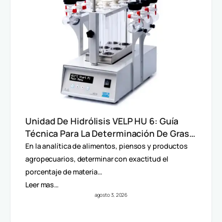
Unidad De Hidrólisis VELP HU 6: Guía
Técnica Para La Determinación De Grasa
Total En Alimentos
En la analítica de alimentos, piensos y productos
agropecuarios, determinar con exactitud el
porcentaje de materia…
Leer mas…
agosto 3, 2026