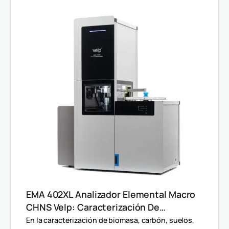
EMA 402XL Analizador Elemental Macro
CHNS Velp: Caracterización De
Muestras Heterogéneas Y Grandes
En la caracterización de biomasa, carbón, suelos,