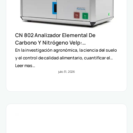
CN 802 Analizador Elemental De
Carbono Y Nitrógeno Velp:
Determinación Rápida Por Método
En la investigación agronómica, la ciencia del suelo
Dumas (TC, TOC, TIC Y TN)
y el control de calidad alimentario, cuantificar el…
Leer mas…
julio 31, 2026