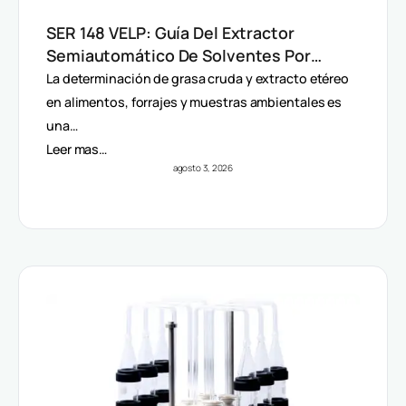
SER 148 VELP: Guía Del Extractor
Semiautomático De Solventes Por
Método Randall
La determinación de grasa cruda y extracto etéreo
en alimentos, forrajes y muestras ambientales es
una…
Leer mas…
agosto 3, 2026