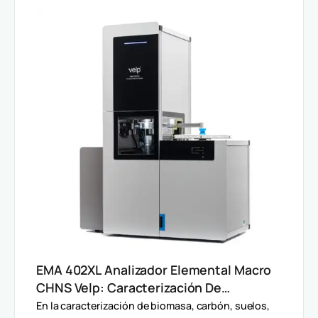
EMA 402XL Analizador Elemental Macro
CHNS Velp: Caracterización De
Muestras Heterogéneas Y Grandes
En la caracterización de biomasa, carbón, suelos,