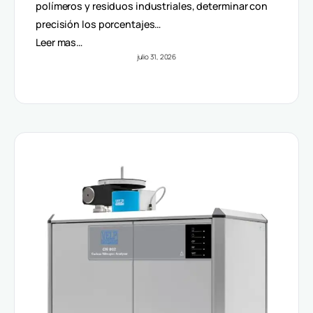
Volúmenes
polímeros y residuos industriales, determinar con
precisión los porcentajes…
Leer mas…
julio 31, 2026