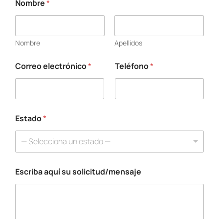
Nombre
*
s
u
T
e
Nombre
Apellidos
l
é
f
Correo electrónico
*
Teléfono
*
o
n
o
E
s
Estado
*
t
a
d
— Selecciona un estado —
o
Escriba aquí su solicitud/mensaje