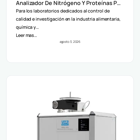
Analizador De Nitrógeno Y Proteínas Por
Método Dumas
Para los laboratorios dedicados al control de
calidad e investigación en la industria alimentaria,
química y…
Leer mas…
agosto 3, 2026