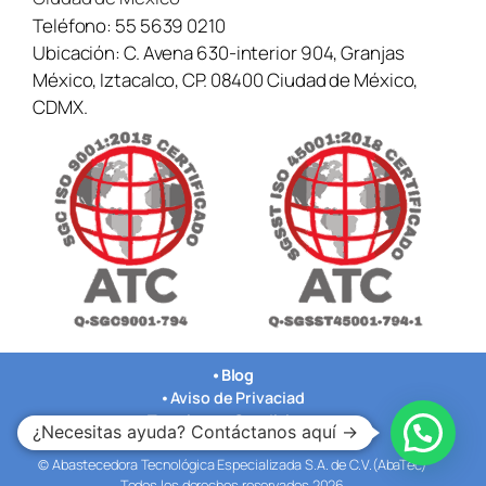
Teléfono:
55 5639 0210
Ubicación:
C. Avena 630-interior 904, Granjas
México, Iztacalco, CP. 08400 Ciudad de México,
CDMX.
•
Blog
•
Aviso de Privaciad
•
Terminos y Condiciones
¿Necesitas ayuda? Contáctanos aquí →
•
Nuestras Oficinas
© Abastecedora Tecnológica Especializada S.A. de C.V.(AbaTec)
Todos los derechos reservados 2026