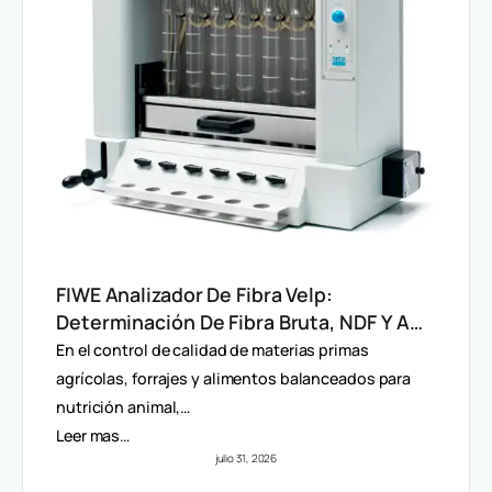
FIWE Analizador De Fibra Velp:
Determinación De Fibra Bruta, NDF Y ADF
En Alimentos Y Piensos
En el control de calidad de materias primas
agrícolas, forrajes y alimentos balanceados para
nutrición animal,…
Leer mas…
julio 31, 2026