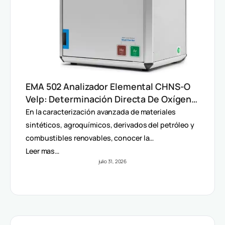
EMA 502 Analizador Elemental CHNS-O
Velp: Determinación Directa De Oxígeno
Y Análisis Multiparámetro
En la caracterización avanzada de materiales
sintéticos, agroquímicos, derivados del petróleo y
combustibles renovables, conocer la…
Leer mas…
julio 31, 2026