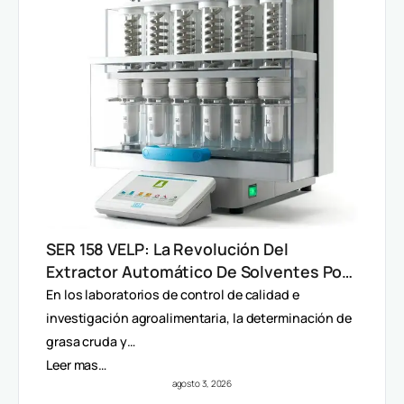
SER 158 VELP: La Revolución Del
Extractor Automático De Solventes Por
Método Randall
En los laboratorios de control de calidad e
investigación agroalimentaria, la determinación de
grasa cruda y…
Leer mas…
agosto 3, 2026