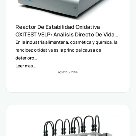
Reactor De Estabilidad Oxidativa
OXITEST VELP: Análisis Directo De Vida
Útil Sin Extracción De Grasa
En la industria alimentaria, cosmética y química, la
rancidez oxidativa es la principal causa de
deterioro…
Leer mas…
agosto 3, 2026