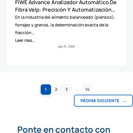
FIWE Advance Analizador Automático De
Fibra Velp: Precisión Y Automatización
En Método Van Soest
En la industria del alimento balanceado (piensos),
forrajes y granos, la determinación exacta de la
fracción…
Leer mas…
julio 31, 2026
1
2
3
…
14
PÁGINA SIGUIENTE
→
Ponte en contacto con