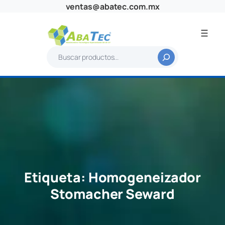
Saltar
ventas@abatec.com.mx
al
contenido
B
u
s
c
a
r
Etiqueta:
Homogeneizador
Stomacher Seward