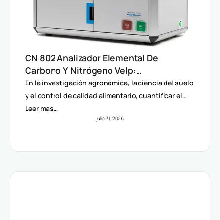
CN 802 Analizador Elemental De
Carbono Y Nitrógeno Velp:
Determinación Rápida Por Método
En la investigación agronómica, la ciencia del suelo
Dumas (TC, TOC, TIC Y TN)
y el control de calidad alimentario, cuantificar el…
Leer mas…
julio 31, 2026