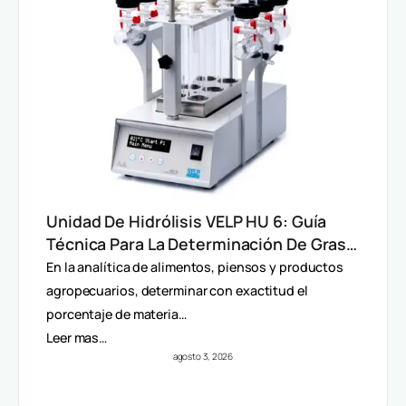
Unidad De Hidrólisis VELP HU 6: Guía
Técnica Para La Determinación De Grasa
Total En Alimentos
En la analítica de alimentos, piensos y productos
agropecuarios, determinar con exactitud el
porcentaje de materia…
Leer mas…
agosto 3, 2026