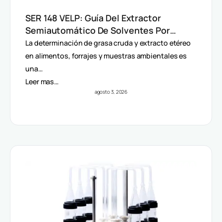
SER 148 VELP: Guía Del Extractor
Semiautomático De Solventes Por
Método Randall
La determinación de grasa cruda y extracto etéreo
en alimentos, forrajes y muestras ambientales es
una…
Leer mas…
agosto 3, 2026