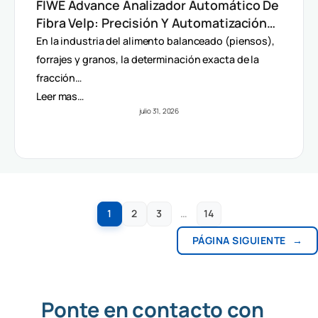
FIWE Advance Analizador Automático De
Fibra Velp: Precisión Y Automatización
En Método Van Soest
En la industria del alimento balanceado (piensos),
forrajes y granos, la determinación exacta de la
fracción…
Leer mas…
julio 31, 2026
1
2
3
…
14
PÁGINA SIGUIENTE
→
Ponte en contacto con