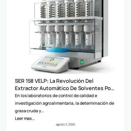
SER 158 VELP: La Revolución Del
Extractor Automático De Solventes Por
Método Randall
En los laboratorios de control de calidad e
investigación agroalimentaria, la determinación de
grasa cruda y…
Leer mas…
agosto 3, 2026