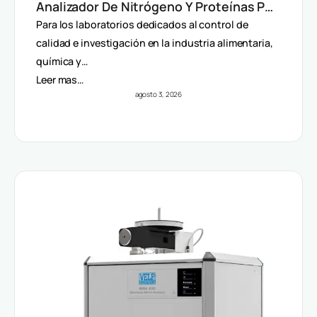
Analizador De Nitrógeno Y Proteínas Por
Método Dumas
Para los laboratorios dedicados al control de
calidad e investigación en la industria alimentaria,
química y…
Leer mas…
agosto 3, 2026