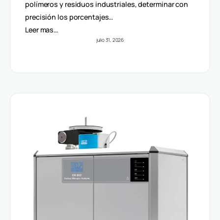
Volúmenes
polímeros y residuos industriales, determinar con
precisión los porcentajes…
Leer mas…
julio 31, 2026