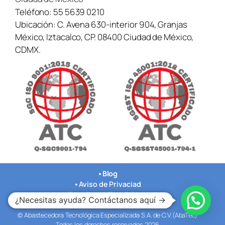
Teléfono:
55 5639 0210
Ubicación:
C. Avena 630-interior 904, Granjas
México, Iztacalco, CP. 08400 Ciudad de México,
CDMX.
•
Blog
•
Aviso de Privaciad
•
Terminos y Condiciones
¿Necesitas ayuda? Contáctanos aquí →
•
Nuestras Oficinas
© Abastecedora Tecnológica Especializada S.A. de C.V.(AbaTec)
Todos los derechos reservados 2026