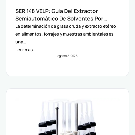
SER 148 VELP: Guía Del Extractor
Semiautomático De Solventes Por
Método Randall
La determinación de grasa cruda y extracto etéreo
en alimentos, forrajes y muestras ambientales es
una…
Leer mas…
agosto 3, 2026