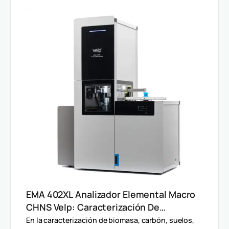
EMA 402XL Analizador Elemental Macro
CHNS Velp: Caracterización De
Muestras Heterogéneas Y Grandes
En la caracterización de biomasa, carbón, suelos,