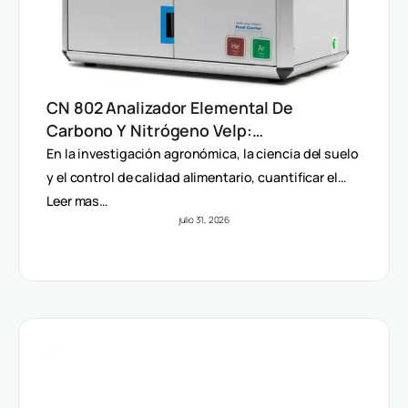
CN 802 Analizador Elemental De
Carbono Y Nitrógeno Velp:
Determinación Rápida Por Método
En la investigación agronómica, la ciencia del suelo
Dumas (TC, TOC, TIC Y TN)
y el control de calidad alimentario, cuantificar el…
Leer mas…
julio 31, 2026