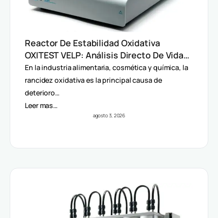
Reactor De Estabilidad Oxidativa
OXITEST VELP: Análisis Directo De Vida
Útil Sin Extracción De Grasa
En la industria alimentaria, cosmética y química, la
rancidez oxidativa es la principal causa de
deterioro…
Leer mas…
agosto 3, 2026