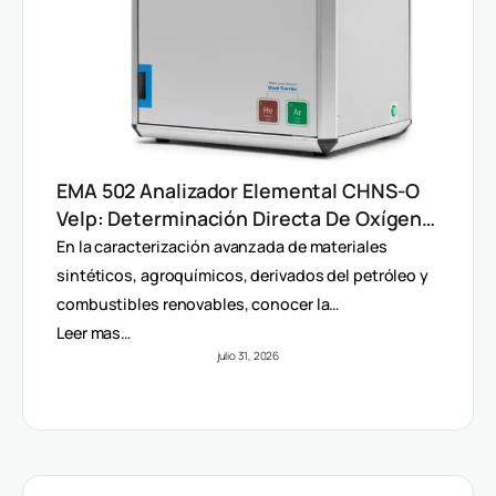
EMA 502 Analizador Elemental CHNS-O
Velp: Determinación Directa De Oxígeno
Y Análisis Multiparámetro
En la caracterización avanzada de materiales
sintéticos, agroquímicos, derivados del petróleo y
combustibles renovables, conocer la…
Leer mas…
julio 31, 2026