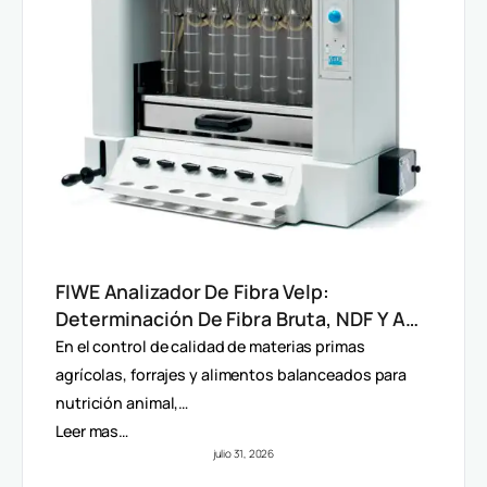
FIWE Analizador De Fibra Velp:
Determinación De Fibra Bruta, NDF Y ADF
En Alimentos Y Piensos
En el control de calidad de materias primas
agrícolas, forrajes y alimentos balanceados para
nutrición animal,…
Leer mas…
julio 31, 2026