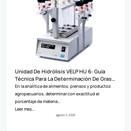
Unidad De Hidrólisis VELP HU 6: Guía
Técnica Para La Determinación De Grasa
Total En Alimentos
En la analítica de alimentos, piensos y productos
agropecuarios, determinar con exactitud el
porcentaje de materia…
Leer mas…
agosto 3, 2026