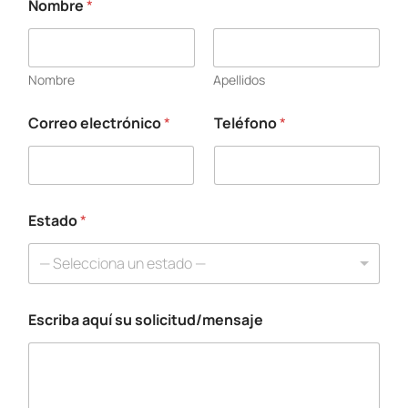
Nombre
*
s
u
*
*
Nombre
Apellidos
Correo electrónico
*
Teléfono
*
Estado
*
— Selecciona un estado —
Escriba aquí su solicitud/mensaje