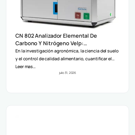
CN 802 Analizador Elemental De
Carbono Y Nitrógeno Velp:
Determinación Rápida Por Método
En la investigación agronómica, la ciencia del suelo
Dumas (TC, TOC, TIC Y TN)
y el control de calidad alimentario, cuantificar el…
Leer mas…
julio 31, 2026