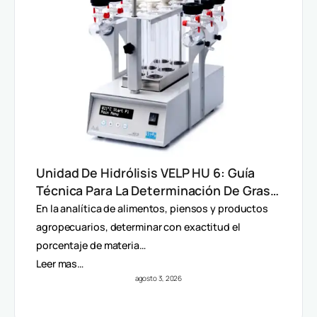
Unidad De Hidrólisis VELP HU 6: Guía
Técnica Para La Determinación De Grasa
Total En Alimentos
En la analítica de alimentos, piensos y productos
agropecuarios, determinar con exactitud el
porcentaje de materia…
Leer mas…
agosto 3, 2026