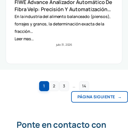
FIWE Advance Analizador Automático De
Fibra Velp: Precisión Y Automatización
En Método Van Soest
En la industria del alimento balanceado (piensos),
forrajes y granos, la determinación exacta de la
fracción…
Leer mas…
julio 31, 2026
1
2
3
…
14
PÁGINA SIGUIENTE
→
Ponte en contacto con