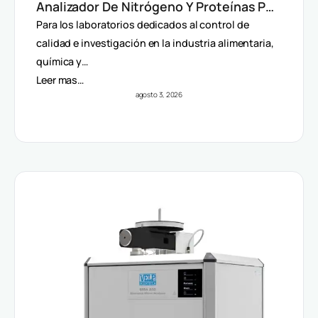
Analizador De Nitrógeno Y Proteínas Por
Método Dumas
Para los laboratorios dedicados al control de
calidad e investigación en la industria alimentaria,
química y…
Leer mas…
agosto 3, 2026