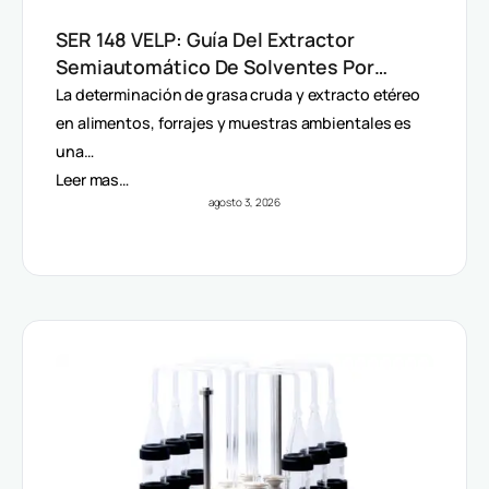
SER 148 VELP: Guía Del Extractor
Semiautomático De Solventes Por
Método Randall
La determinación de grasa cruda y extracto etéreo
en alimentos, forrajes y muestras ambientales es
una…
Leer mas…
agosto 3, 2026