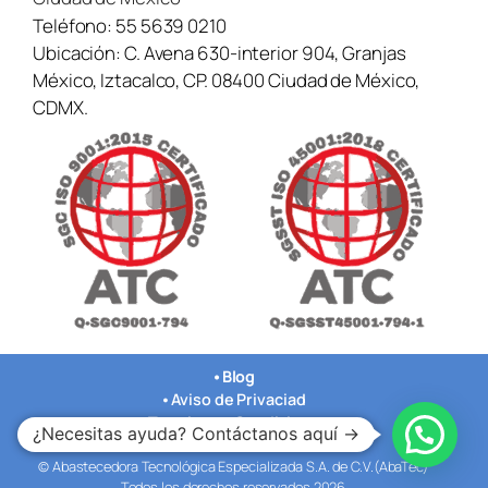
Teléfono:
55 5639 0210
Ubicación:
C. Avena 630-interior 904, Granjas
México, Iztacalco, CP. 08400 Ciudad de México,
CDMX.
•
Blog
•
Aviso de Privaciad
•
Terminos y Condiciones
¿Necesitas ayuda? Contáctanos aquí →
•
Nuestras Oficinas
© Abastecedora Tecnológica Especializada S.A. de C.V.(AbaTec)
Todos los derechos reservados 2026