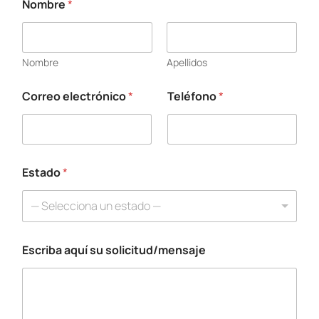
Nombre
*
Nombre
Apellidos
Correo electrónico
*
Teléfono
*
Estado
*
— Selecciona un estado —
Escriba aquí su solicitud/mensaje
s
u
*
s
o