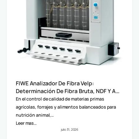
FIWE Analizador De Fibra Velp:
Determinación De Fibra Bruta, NDF Y ADF
En Alimentos Y Piensos
En el control de calidad de materias primas
agrícolas, forrajes y alimentos balanceados para
nutrición animal,…
Leer mas…
julio 31, 2026