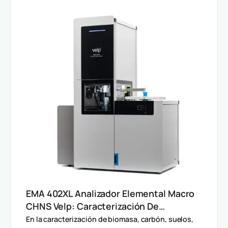
EMA 402XL Analizador Elemental Macro
CHNS Velp: Caracterización De
Muestras Heterogéneas Y Grandes
En la caracterización de biomasa, carbón, suelos,