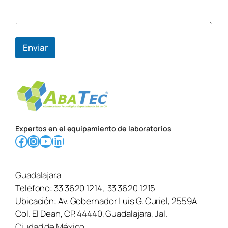
l
i
c
i
t
Enviar
u
d
/
m
e
n
s
a
Expertos en el equipamiento de laboratorios
j
Facebook
Instagram
YouTube
LinkedIn
e
Guadalajara
Teléfono:
33 3620 1214
,
33 3620 1215
Ubicación:
Av. Gobernador Luis G. Curiel, 2559A
Col. El Dean, CP. 44440, Guadalajara, Jal.
Ciudad de México