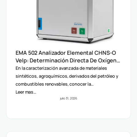
EMA 502 Analizador Elemental CHNS-O
Velp: Determinación Directa De Oxígeno
Y Análisis Multiparámetro
En la caracterización avanzada de materiales
sintéticos, agroquímicos, derivados del petróleo y
combustibles renovables, conocer la…
Leer mas…
julio 31, 2026