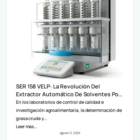
SER 158 VELP: La Revolución Del
Extractor Automático De Solventes Por
Método Randall
En los laboratorios de control de calidad e
investigación agroalimentaria, la determinación de
grasa cruda y…
Leer mas…
agosto 3, 2026