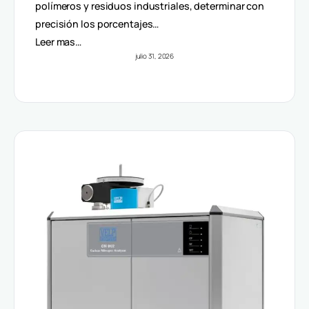
Volúmenes
polímeros y residuos industriales, determinar con
precisión los porcentajes…
Leer mas…
julio 31, 2026