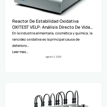
Reactor De Estabilidad Oxidativa
OXITEST VELP: Análisis Directo De Vida
Útil Sin Extracción De Grasa
En la industria alimentaria, cosmética y química, la
rancidez oxidativa es la principal causa de
deterioro…
Leer mas…
agosto 3, 2026