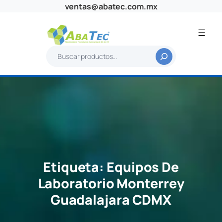
Saltar
ventas@abatec.com.mx
al
contenido
B
u
s
c
a
r
Etiqueta:
Equipos De
Laboratorio Monterrey
Guadalajara CDMX