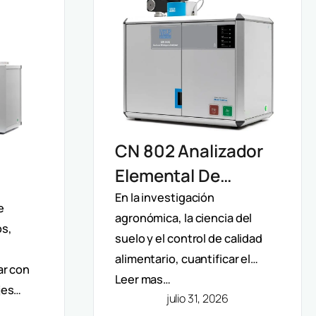
CN 802 Analizador
Elemental De
Carbono Y
En la investigación
ro
e
agronómica, la ciencia del
Nitrógeno Velp:
os,
suelo y el control de calidad
Determinación
n De
alimentario, cuantificar el…
ar con
Rápida Por Método
Leer mas…
jes…
Dumas (TC, TOC,
julio 31, 2026
Y