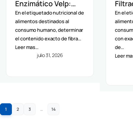
Enzimático Velp:
Filtr
Incubación
Auto
En el etiquetado nutricional de
En el et
alimentos destinados al
aliment
Controlada Para
Dete
consumo humano, determinar
consum
Fibra Dietética
Fibra
el contenido exacto de fibra…
con exa
(AOAC)
(AOA
Leer mas…
de…
julio 31, 2026
Leer m
1
2
3
…
14