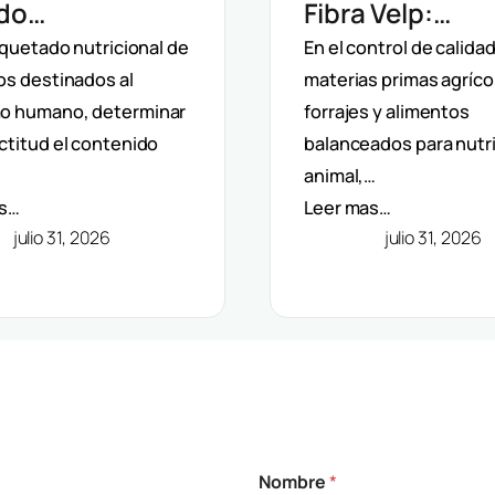
ado
Fibra Velp:
matizada Velp:
Determinación
iquetado nutricional de
En el control de calida
os destinados al
materias primas agríco
rminación De
Fibra Bruta, ND
o humano, determinar
forrajes y alimentos
 Dietética
ADF En Aliment
ctitud el contenido
balanceados para nutr
C)
Piensos
animal,…
as…
Leer mas…
julio 31, 2026
julio 31, 2026
Nombre
*