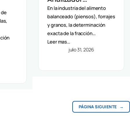
Automático De Fibra
En la industria del alimento
 De
d de
balanceado (piensos), forrajes
Velp: Precisión Y
las,
F Y
y granos, la determinación
Automatización En
os Y
exacta de la fracción…
ición
Método Van Soest
Leer mas…
julio 31, 2026
PÁGINA SIGUIENTE
→