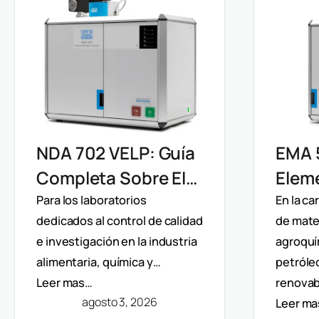
EMA 
NDA 702 VELP: Guía
Elem
Completa Sobre El
Velp:
Analizador De
En la c
Para los laboratorios
de mater
dedicados al control de calidad
Direc
Nitrógeno Y
agroquí
e investigación en la industria
Y Aná
Proteínas Por
petróle
alimentaria, química y…
Mult
Método Dumas
renovab
Leer mas…
agosto 3, 2026
Leer m