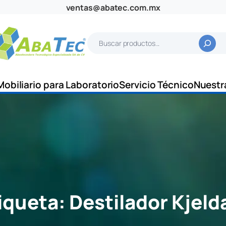
ventas@abatec.com.mx
B
u
s
c
Mobiliario para Laboratorio
Servicio Técnico
Nuestr
a
r
iqueta:
Destilador Kjeld