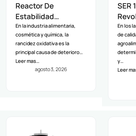
Reactor De
SER 1
Estabilidad
Revol
Oxidativa OXITEST
Extra
En la industria alimentaria,
En los l
cosmética y química, la
de calid
VELP: Análisis
Auto
rancidez oxidativa es la
agroalim
Directo De Vida Útil
Solve
principal causa de deterioro…
determi
Sin Extracción De
Méto
Leer mas…
y…
Grasa
agosto 3, 2026
Leer m