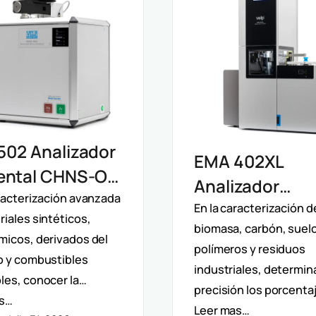
502 Analizador
EMA 402XL
ental CHNS-O
Analizador
 Determinación
aracterización avanzada
Elemental Mac
En la caracterización d
iales sintéticos,
ta De Oxígeno
biomasa, carbón, suel
CHNS Velp:
micos, derivados del
lisis
polímeros y residuos
Caracterizació
o y combustibles
industriales, determin
iparámetro
les, conocer la…
Muestras
precisión los porcenta
as…
Heterogéneas 
Leer mas…