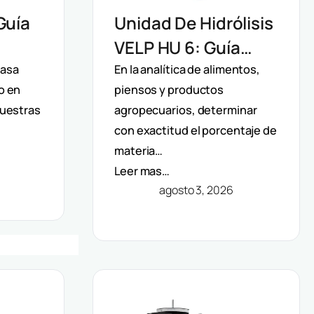
Guía
Unidad De Hidrólisis
VELP HU 6: Guía
o De
Técnica Para La
rasa
En la analítica de alimentos,
o en
piensos y productos
Determinación De
muestras
agropecuarios, determinar
l
Grasa Total En
con exactitud el porcentaje de
Alimentos
materia…
Leer mas…
agosto 3, 2026