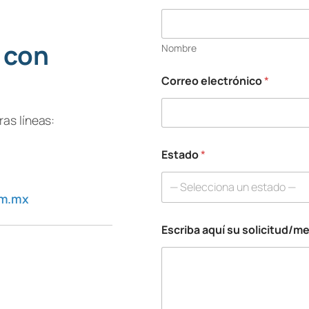
 con
Nombre
Correo electrónico
*
as líneas:
Estado
*
— Selecciona un estado —
om.mx
Escriba aquí su solicitud/m
e
l
e
c
t
r