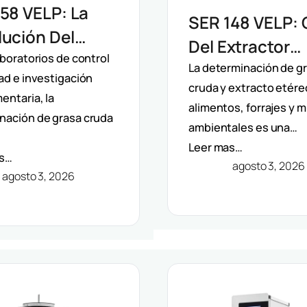
58 VELP: La
SER 148 VELP: 
ución Del
Del Extractor
ctor
aboratorios de control
Semiautomátic
La determinación de g
ad e investigación
mático De
cruda y extracto etére
Solventes Por
entaria, la
ntes Por
alimentos, forrajes y 
Método Randal
nación de grasa cruda
ambientales es una…
do Randall
Leer mas…
as…
agosto 3, 2026
agosto 3, 2026