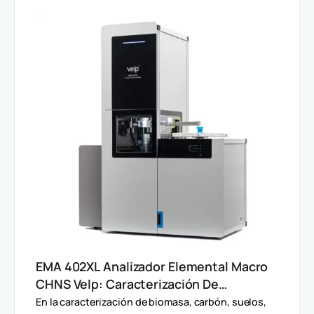
EMA 402XL Analizador Elemental Macro
CHNS Velp: Caracterización De
Muestras Heterogéneas Y Grandes
En la caracterización de biomasa, carbón, suelos,