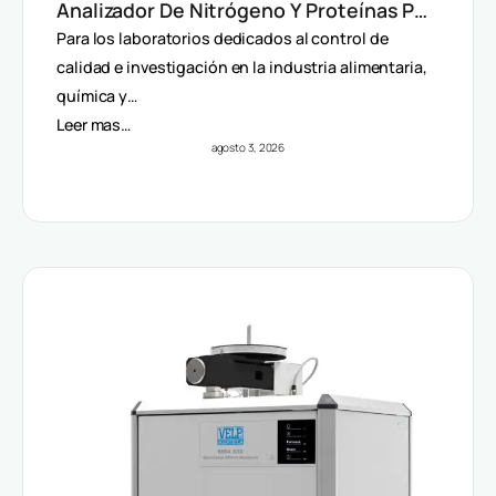
Analizador De Nitrógeno Y Proteínas Por
Método Dumas
Para los laboratorios dedicados al control de
calidad e investigación en la industria alimentaria,
química y…
Leer mas…
agosto 3, 2026