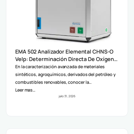
EMA 502 Analizador Elemental CHNS-O
Velp: Determinación Directa De Oxígeno
Y Análisis Multiparámetro
En la caracterización avanzada de materiales
sintéticos, agroquímicos, derivados del petróleo y
combustibles renovables, conocer la…
Leer mas…
julio 31, 2026