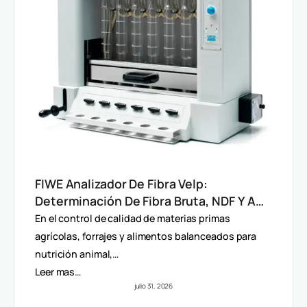
FIWE Analizador De Fibra Velp:
Determinación De Fibra Bruta, NDF Y ADF
En Alimentos Y Piensos
En el control de calidad de materias primas
agrícolas, forrajes y alimentos balanceados para
nutrición animal,…
Leer mas…
julio 31, 2026