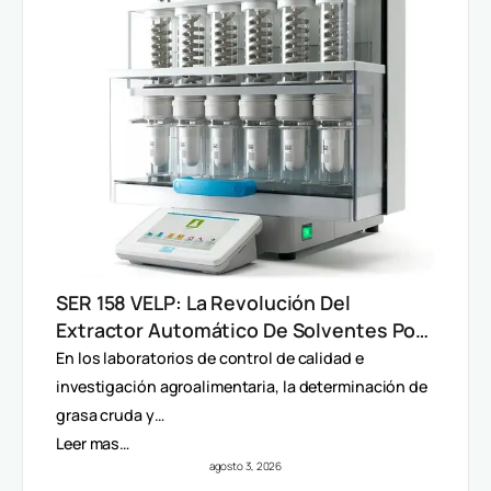
SER 158 VELP: La Revolución Del
Extractor Automático De Solventes Por
Método Randall
En los laboratorios de control de calidad e
investigación agroalimentaria, la determinación de
grasa cruda y…
Leer mas…
agosto 3, 2026