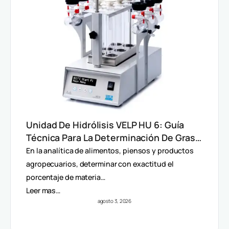
Unidad De Hidrólisis VELP HU 6: Guía
Técnica Para La Determinación De Grasa
Total En Alimentos
En la analítica de alimentos, piensos y productos
agropecuarios, determinar con exactitud el
porcentaje de materia…
Leer mas…
agosto 3, 2026