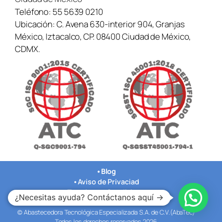
Teléfono:
55 5639 0210
Ubicación:
C. Avena 630-interior 904, Granjas
México, Iztacalco, CP. 08400 Ciudad de México,
CDMX.
•
Blog
•
Aviso de Privaciad
•
Terminos y Condiciones
¿Necesitas ayuda? Contáctanos aquí →
•
Nuestras Oficinas
© Abastecedora Tecnológica Especializada S.A. de C.V.(AbaTec)
Todos los derechos reservados 2026