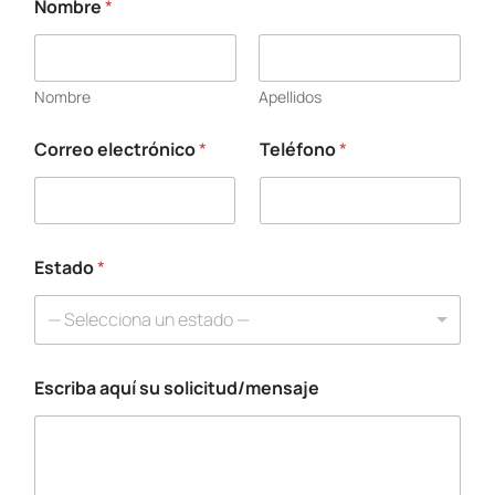
Nombre
*
s
o
l
i
Nombre
Apellidos
c
i
t
Correo electrónico
*
Teléfono
*
u
d
/
m
e
Estado
*
n
s
a
— Selecciona un estado —
j
e
T
Escriba aquí su solicitud/mensaje
e
l
é
f
o