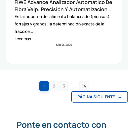
FIWE Advance Analizador Automático De
Fibra Velp: Precisión Y Automatización
En Método Van Soest
En la industria del alimento balanceado (piensos),
forrajes y granos, la determinación exacta de la
fracción…
Leer mas…
julio 31, 2026
1
2
3
…
14
PÁGINA SIGUIENTE
→
Ponte en contacto con