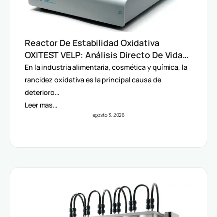
Reactor De Estabilidad Oxidativa
OXITEST VELP: Análisis Directo De Vida
Útil Sin Extracción De Grasa
En la industria alimentaria, cosmética y química, la
rancidez oxidativa es la principal causa de
deterioro…
Leer mas…
agosto 3, 2026