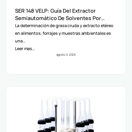
SER 148 VELP: Guía Del Extractor
Semiautomático De Solventes Por
Método Randall
La determinación de grasa cruda y extracto etéreo
en alimentos, forrajes y muestras ambientales es
una…
Leer mas…
agosto 3, 2026