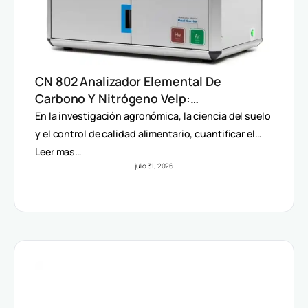
CN 802 Analizador Elemental De
Carbono Y Nitrógeno Velp:
Determinación Rápida Por Método
En la investigación agronómica, la ciencia del suelo
Dumas (TC, TOC, TIC Y TN)
y el control de calidad alimentario, cuantificar el…
Leer mas…
julio 31, 2026