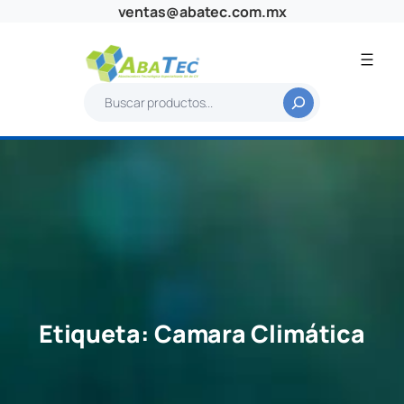
Saltar
ventas@abatec.com.mx
al
contenido
B
u
s
c
a
r
Etiqueta:
Camara Climática