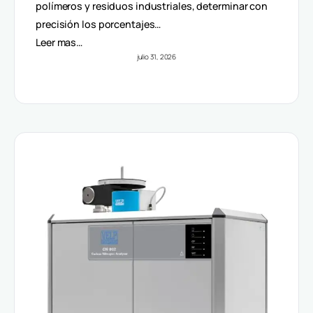
Volúmenes
polímeros y residuos industriales, determinar con
precisión los porcentajes…
Leer mas…
julio 31, 2026