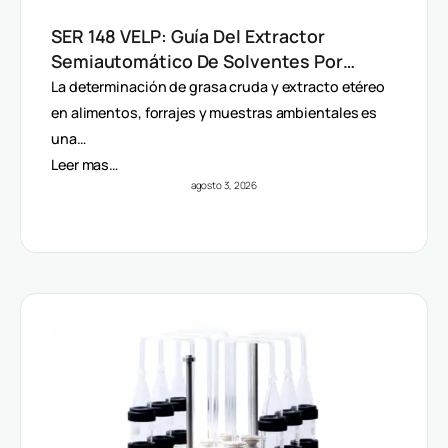
SER 148 VELP: Guía Del Extractor
Semiautomático De Solventes Por
Método Randall
La determinación de grasa cruda y extracto etéreo
en alimentos, forrajes y muestras ambientales es
una…
Leer mas…
agosto 3, 2026