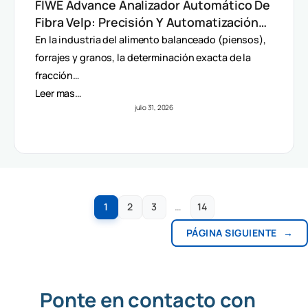
FIWE Advance Analizador Automático De
Fibra Velp: Precisión Y Automatización
En Método Van Soest
En la industria del alimento balanceado (piensos),
forrajes y granos, la determinación exacta de la
fracción…
Leer mas…
julio 31, 2026
1
2
3
…
14
PÁGINA SIGUIENTE
→
Ponte en contacto con