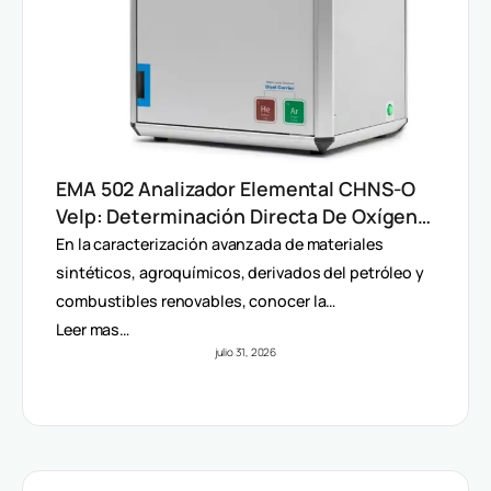
EMA 502 Analizador Elemental CHNS-O
Velp: Determinación Directa De Oxígeno
Y Análisis Multiparámetro
En la caracterización avanzada de materiales
sintéticos, agroquímicos, derivados del petróleo y
combustibles renovables, conocer la…
Leer mas…
julio 31, 2026