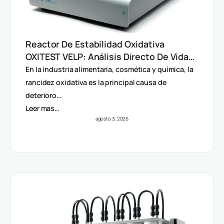
Reactor De Estabilidad Oxidativa
OXITEST VELP: Análisis Directo De Vida
Útil Sin Extracción De Grasa
En la industria alimentaria, cosmética y química, la
rancidez oxidativa es la principal causa de
deterioro…
Leer mas…
agosto 3, 2026