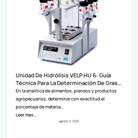
Unidad De Hidrólisis VELP HU 6: Guía
Técnica Para La Determinación De Grasa
Total En Alimentos
En la analítica de alimentos, piensos y productos
agropecuarios, determinar con exactitud el
porcentaje de materia…
Leer mas…
agosto 3, 2026