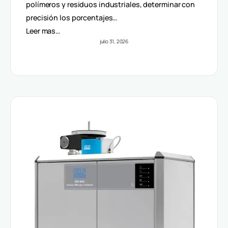
Volúmenes
polímeros y residuos industriales, determinar con
precisión los porcentajes…
Leer mas…
julio 31, 2026