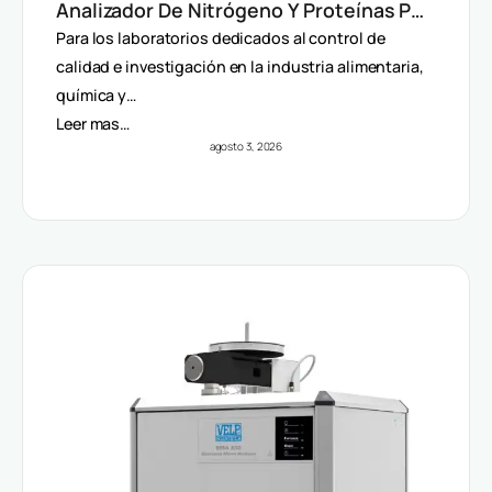
Analizador De Nitrógeno Y Proteínas Por
Método Dumas
Para los laboratorios dedicados al control de
calidad e investigación en la industria alimentaria,
química y…
Leer mas…
agosto 3, 2026