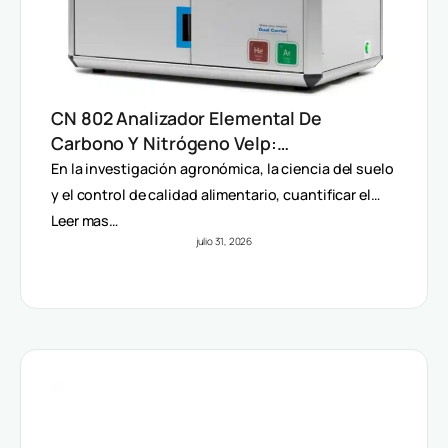
CN 802 Analizador Elemental De
Carbono Y Nitrógeno Velp:
Determinación Rápida Por Método
En la investigación agronómica, la ciencia del suelo
Dumas (TC, TOC, TIC Y TN)
y el control de calidad alimentario, cuantificar el…
Leer mas…
julio 31, 2026