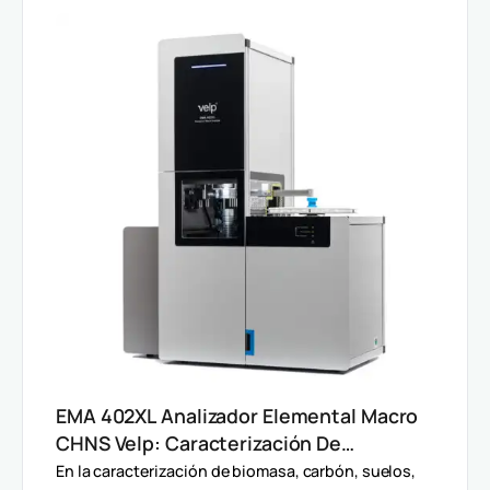
EMA 402XL Analizador Elemental Macro
CHNS Velp: Caracterización De
Muestras Heterogéneas Y Grandes
En la caracterización de biomasa, carbón, suelos,