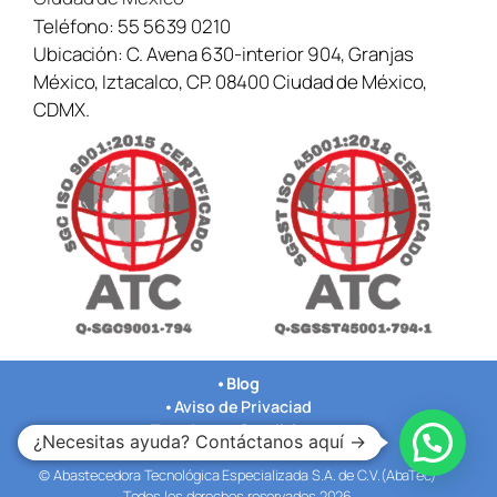
Teléfono:
55 5639 0210
Ubicación:
C. Avena 630-interior 904, Granjas
México, Iztacalco, CP. 08400 Ciudad de México,
CDMX.
•
Blog
•
Aviso de Privaciad
•
Terminos y Condiciones
¿Necesitas ayuda? Contáctanos aquí →
•
Nuestras Oficinas
© Abastecedora Tecnológica Especializada S.A. de C.V.(AbaTec)
Todos los derechos reservados 2026