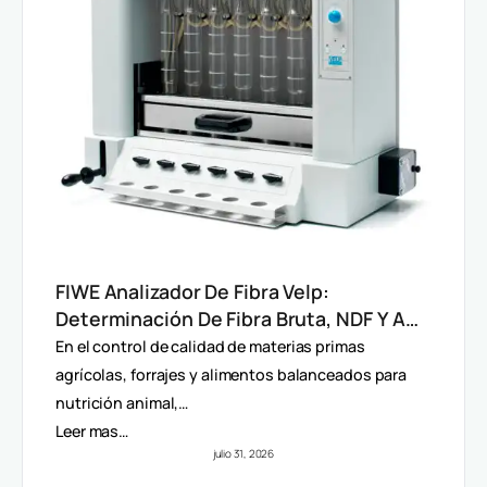
FIWE Analizador De Fibra Velp:
Determinación De Fibra Bruta, NDF Y ADF
En Alimentos Y Piensos
En el control de calidad de materias primas
agrícolas, forrajes y alimentos balanceados para
nutrición animal,…
Leer mas…
julio 31, 2026