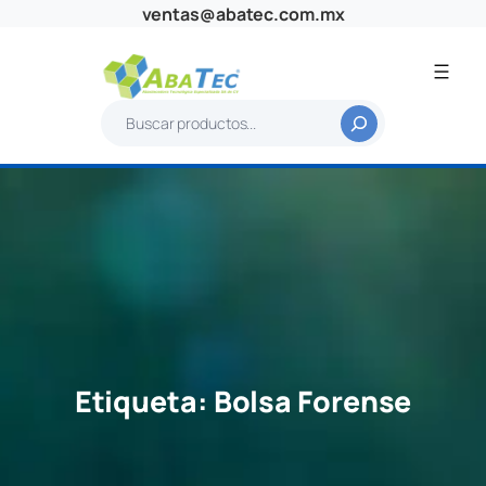
Saltar
ventas@abatec.com.mx
al
contenido
B
u
s
c
a
r
Etiqueta:
Bolsa Forense