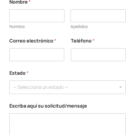
Nombre
*
Nombre
Apellidos
Correo electrónico
*
Teléfono
*
E
s
c
r
i
b
Estado
*
a
*
— Selecciona un estado —
E
s
t
Escriba aquí su solicitud/mensaje
a
d
o