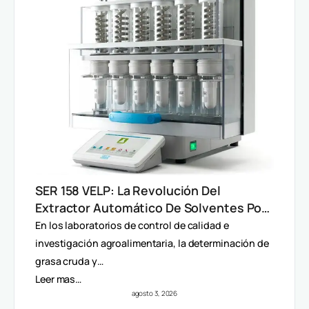
SER 158 VELP: La Revolución Del
Extractor Automático De Solventes Por
Método Randall
En los laboratorios de control de calidad e
investigación agroalimentaria, la determinación de
grasa cruda y…
Leer mas…
agosto 3, 2026