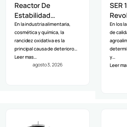
Reactor De
SER 1
Estabilidad
Revol
Oxidativa OXITEST
Extra
En la industria alimentaria,
En los l
cosmética y química, la
de calid
VELP: Análisis
Auto
rancidez oxidativa es la
agroalim
Directo De Vida Útil
Solve
principal causa de deterioro…
determi
Sin Extracción De
Méto
Leer mas…
y…
Grasa
agosto 3, 2026
Leer m