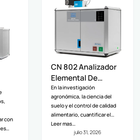
CN 802 Analizador
Elemental De
Carbono Y
En la investigación
ro
e
agronómica, la ciencia del
Nitrógeno Velp:
os,
suelo y el control de calidad
Determinación
n De
alimentario, cuantificar el…
ar con
Rápida Por Método
Leer mas…
jes…
Dumas (TC, TOC,
julio 31, 2026
Y