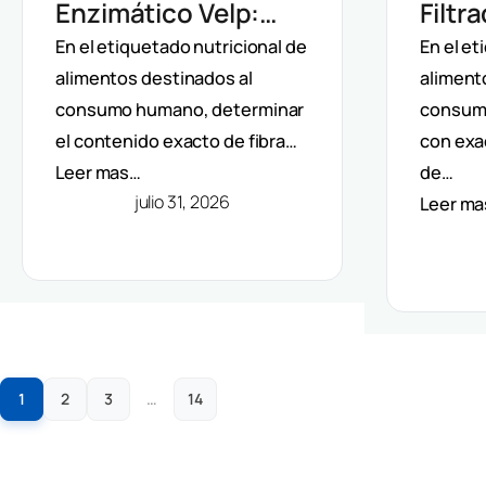
Enzimático Velp:
Filtr
Incubación
Auto
En el etiquetado nutricional de
En el et
alimentos destinados al
aliment
Controlada Para
Dete
consumo humano, determinar
consum
Fibra Dietética
Fibra
el contenido exacto de fibra…
con exa
(AOAC)
(AOA
Leer mas…
de…
julio 31, 2026
Leer m
1
2
3
…
14