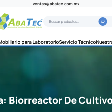
ventas@abatec.com.mx
B
u
s
c
Mobiliario para Laboratorio
Servicio Técnico
Nuestr
a
r
a:
Biorreactor De Cultivo