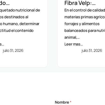
ado
Fibra Velp:
matizada Velp:
Determinación
iquetado nutricional de
En el control de calida
os destinados al
materias primas agríco
rminación De
Fibra Bruta, ND
o humano, determinar
forrajes y alimentos
 Dietética
ADF En Aliment
ctitud el contenido
balanceados para nutr
C)
Piensos
animal,…
as…
Leer mas…
julio 31, 2026
julio 31, 2026
Nombre
*