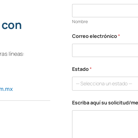
 con
Nombre
Correo electrónico
*
as líneas:
Estado
*
— Selecciona un estado —
om.mx
Escriba aquí su solicitud/m
*
E
s
c
r
i