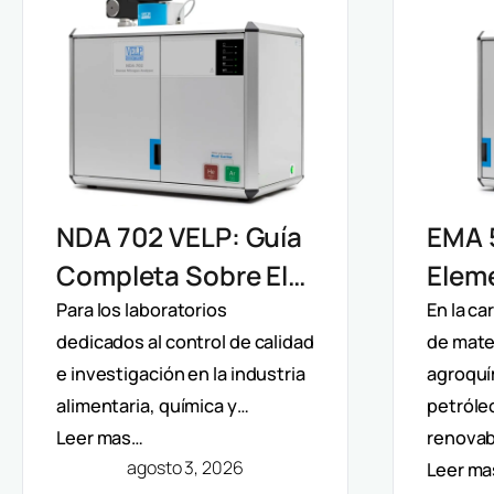
EMA 
NDA 702 VELP: Guía
Elem
Completa Sobre El
Velp:
Analizador De
En la c
Para los laboratorios
de mater
dedicados al control de calidad
Direc
Nitrógeno Y
agroquí
e investigación en la industria
Y Aná
Proteínas Por
petróle
alimentaria, química y…
Mult
Método Dumas
renovab
Leer mas…
agosto 3, 2026
Leer m