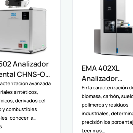
502 Analizador
EMA 402XL
ental CHNS-O
Analizador
 Determinación
aracterización avanzada
Elemental Mac
En la caracterización d
iales sintéticos,
ta De Oxígeno
biomasa, carbón, suel
CHNS Velp:
micos, derivados del
lisis
polímeros y residuos
Caracterizació
o y combustibles
industriales, determin
iparámetro
les, conocer la…
Muestras
precisión los porcenta
as…
Heterogéneas 
Leer mas…