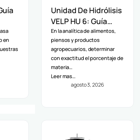
Guía
Unidad De Hidrólisis
VELP HU 6: Guía
o De
Técnica Para La
rasa
En la analítica de alimentos,
o en
piensos y productos
Determinación De
muestras
agropecuarios, determinar
l
Grasa Total En
con exactitud el porcentaje de
Alimentos
materia…
Leer mas…
agosto 3, 2026