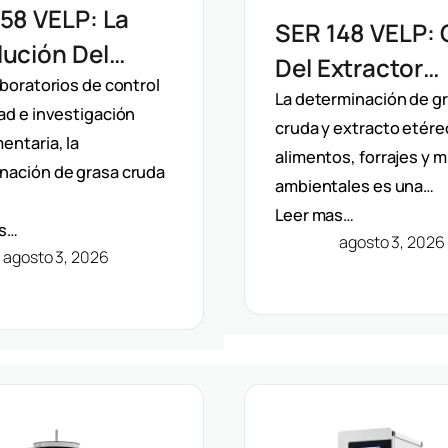
58 VELP: La
SER 148 VELP: 
ución Del
Del Extractor
ctor
aboratorios de control
Semiautomátic
La determinación de g
ad e investigación
mático De
cruda y extracto etére
Solventes Por
entaria, la
ntes Por
alimentos, forrajes y 
Método Randal
nación de grasa cruda
ambientales es una…
do Randall
Leer mas…
as…
agosto 3, 2026
agosto 3, 2026