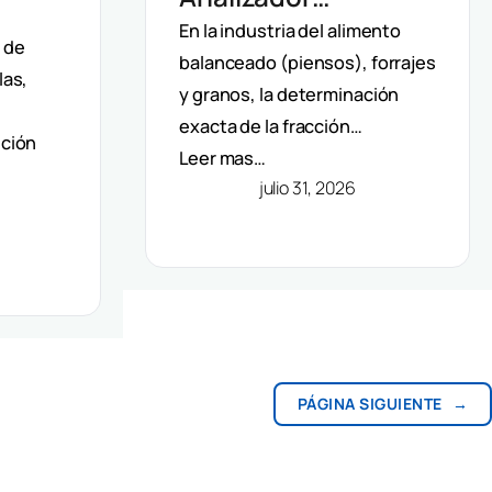
Automático De Fibra
En la industria del alimento
 De
d de
balanceado (piensos), forrajes
Velp: Precisión Y
las,
F Y
y granos, la determinación
Automatización En
os Y
exacta de la fracción…
ición
Método Van Soest
Leer mas…
julio 31, 2026
PÁGINA SIGUIENTE
→