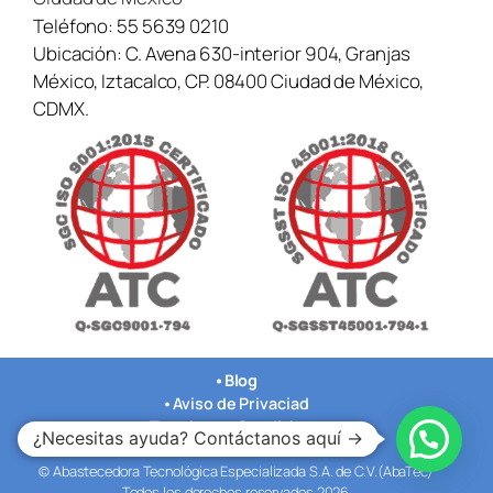
Teléfono:
55 5639 0210
Ubicación:
C. Avena 630-interior 904, Granjas
México, Iztacalco, CP. 08400 Ciudad de México,
CDMX.
•
Blog
•
Aviso de Privaciad
•
Terminos y Condiciones
¿Necesitas ayuda? Contáctanos aquí →
•
Nuestras Oficinas
© Abastecedora Tecnológica Especializada S.A. de C.V.(AbaTec)
Todos los derechos reservados 2026