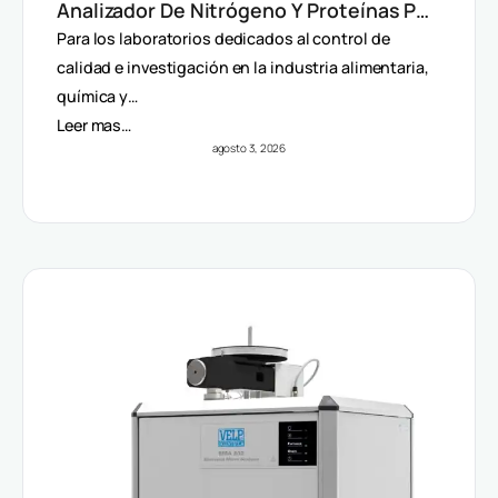
Analizador De Nitrógeno Y Proteínas Por
Método Dumas
Para los laboratorios dedicados al control de
calidad e investigación en la industria alimentaria,
química y…
Leer mas…
agosto 3, 2026