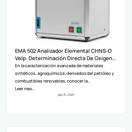
EMA 502 Analizador Elemental CHNS-O
Velp: Determinación Directa De Oxígeno
Y Análisis Multiparámetro
En la caracterización avanzada de materiales
sintéticos, agroquímicos, derivados del petróleo y
combustibles renovables, conocer la…
Leer mas…
julio 31, 2026