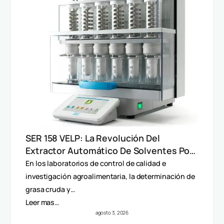
SER 158 VELP: La Revolución Del
Extractor Automático De Solventes Por
Método Randall
En los laboratorios de control de calidad e
investigación agroalimentaria, la determinación de
grasa cruda y…
Leer mas…
agosto 3, 2026