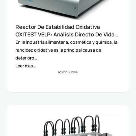
Reactor De Estabilidad Oxidativa
OXITEST VELP: Análisis Directo De Vida
Útil Sin Extracción De Grasa
En la industria alimentaria, cosmética y química, la
rancidez oxidativa es la principal causa de
deterioro…
Leer mas…
agosto 3, 2026