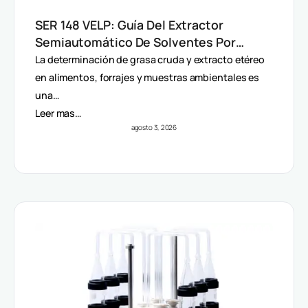
SER 148 VELP: Guía Del Extractor
Semiautomático De Solventes Por
Método Randall
La determinación de grasa cruda y extracto etéreo
en alimentos, forrajes y muestras ambientales es
una…
Leer mas…
agosto 3, 2026