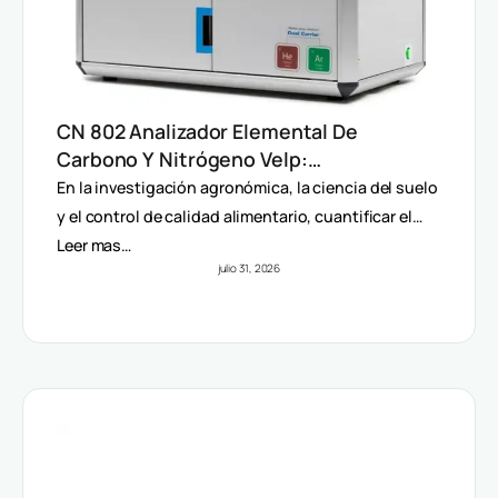
CN 802 Analizador Elemental De
Carbono Y Nitrógeno Velp:
Determinación Rápida Por Método
En la investigación agronómica, la ciencia del suelo
Dumas (TC, TOC, TIC Y TN)
y el control de calidad alimentario, cuantificar el…
Leer mas…
julio 31, 2026