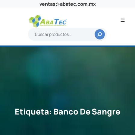
Saltar
ventas@abatec.com.mx
al
contenido
B
u
s
c
a
r
Etiqueta:
Banco De Sangre