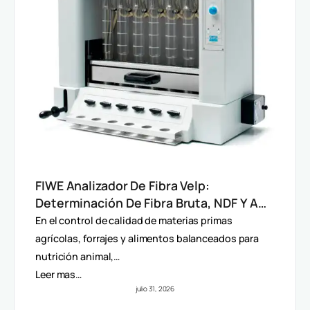
FIWE Analizador De Fibra Velp:
Determinación De Fibra Bruta, NDF Y ADF
En Alimentos Y Piensos
En el control de calidad de materias primas
agrícolas, forrajes y alimentos balanceados para
nutrición animal,…
Leer mas…
julio 31, 2026