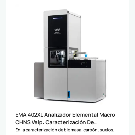
EMA 402XL Analizador Elemental Macro
CHNS Velp: Caracterización De
Muestras Heterogéneas Y Grandes
En la caracterización de biomasa, carbón, suelos,