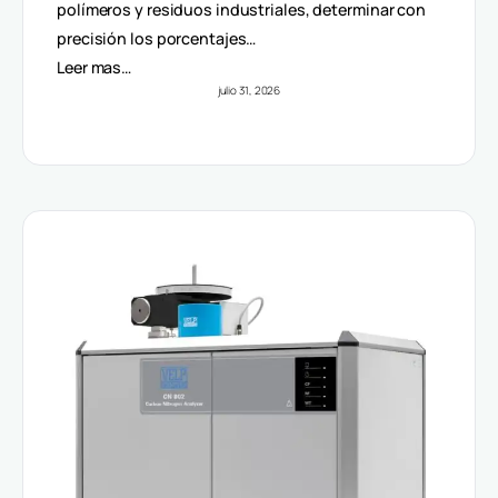
Volúmenes
polímeros y residuos industriales, determinar con
precisión los porcentajes…
Leer mas…
julio 31, 2026