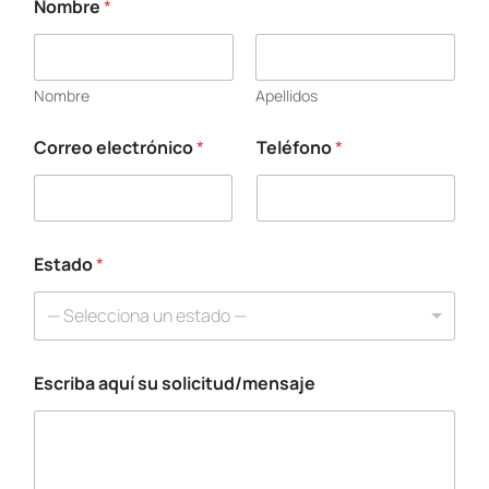
Nombre
*
Nombre
Apellidos
Correo electrónico
*
Teléfono
*
T
e
l
é
f
o
Estado
*
n
o
— Selecciona un estado —
N
o
m
Escriba aquí su solicitud/mensaje
b
r
e
*