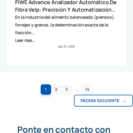
FIWE Advance Analizador Automático De
Fibra Velp: Precisión Y Automatización
En Método Van Soest
En la industria del alimento balanceado (piensos),
forrajes y granos, la determinación exacta de la
fracción…
Leer mas…
julio 31, 2026
1
2
3
…
14
PÁGINA SIGUIENTE
→
Ponte en contacto con