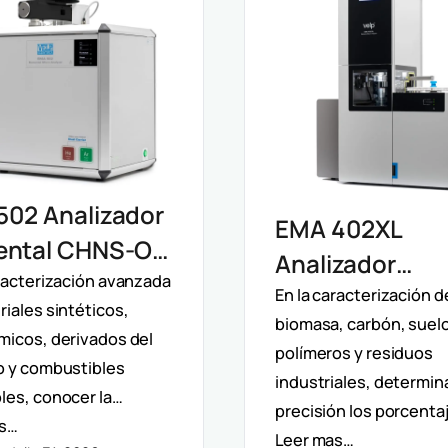
502 Analizador
EMA 402XL
ental CHNS-O
Analizador
 Determinación
aracterización avanzada
Elemental Mac
En la caracterización d
iales sintéticos,
ta De Oxígeno
biomasa, carbón, suel
CHNS Velp:
micos, derivados del
lisis
polímeros y residuos
Caracterizació
o y combustibles
industriales, determin
iparámetro
les, conocer la…
Muestras
precisión los porcenta
as…
Heterogéneas 
Leer mas…