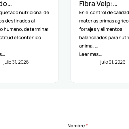
ado
Fibra Velp:
matizada Velp:
Determinación
iquetado nutricional de
En el control de calida
os destinados al
materias primas agríco
rminación De
Fibra Bruta, ND
o humano, determinar
forrajes y alimentos
 Dietética
ADF En Aliment
ctitud el contenido
balanceados para nutr
C)
Piensos
animal,…
as…
Leer mas…
julio 31, 2026
julio 31, 2026
Nombre
*