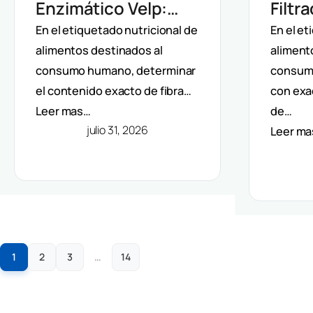
Enzimático Velp:
Filtr
Incubación
Auto
En el etiquetado nutricional de
En el et
alimentos destinados al
aliment
Controlada Para
Dete
consumo humano, determinar
consum
Fibra Dietética
Fibra
el contenido exacto de fibra…
con exa
(AOAC)
(AOA
Leer mas…
de…
julio 31, 2026
Leer m
1
2
3
…
14