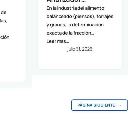
Automático De Fibra
En la industria del alimento
 De
d de
balanceado (piensos), forrajes
Velp: Precisión Y
las,
F Y
y granos, la determinación
Automatización En
os Y
exacta de la fracción…
ición
Método Van Soest
Leer mas…
julio 31, 2026
PÁGINA SIGUIENTE
→