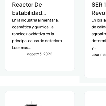
Reactor De
SER 1
Estabilidad
Revol
Oxidativa OXITEST
Extra
En la industria alimentaria,
En los l
cosmética y química, la
de calid
VELP: Análisis
Auto
rancidez oxidativa es la
agroalim
Directo De Vida Útil
Solve
principal causa de deterioro…
determi
Sin Extracción De
Méto
Leer mas…
y…
Grasa
agosto 3, 2026
Leer m