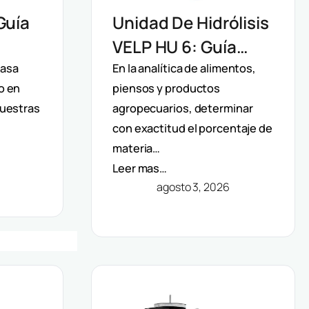
Guía
Unidad De Hidrólisis
VELP HU 6: Guía
o De
Técnica Para La
rasa
En la analítica de alimentos,
o en
piensos y productos
Determinación De
muestras
agropecuarios, determinar
l
Grasa Total En
con exactitud el porcentaje de
Alimentos
materia…
Leer mas…
agosto 3, 2026