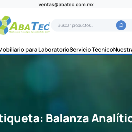
ventas@abatec.com.mx
B
u
s
c
Mobiliario para Laboratorio
Servicio Técnico
Nuestr
a
r
tiqueta:
Balanza Analíti