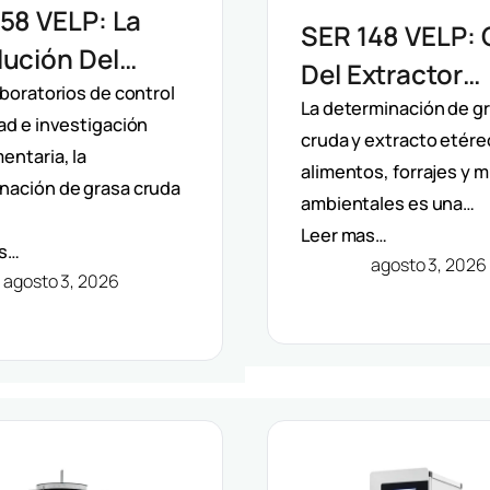
58 VELP: La
SER 148 VELP: 
ución Del
Del Extractor
ctor
aboratorios de control
Semiautomátic
La determinación de g
ad e investigación
mático De
cruda y extracto etére
Solventes Por
entaria, la
ntes Por
alimentos, forrajes y 
Método Randal
nación de grasa cruda
ambientales es una…
do Randall
Leer mas…
as…
agosto 3, 2026
agosto 3, 2026