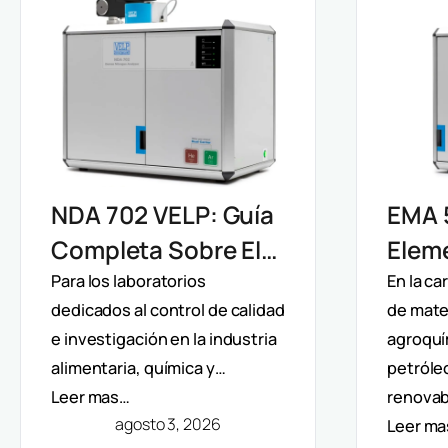
EMA 
NDA 702 VELP: Guía
Elem
Completa Sobre El
Velp:
Analizador De
En la c
Para los laboratorios
de mater
dedicados al control de calidad
Direc
Nitrógeno Y
agroquí
e investigación en la industria
Y Aná
Proteínas Por
petróle
alimentaria, química y…
Mult
Método Dumas
renovab
Leer mas…
agosto 3, 2026
Leer m