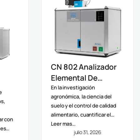
CN 802 Analizador
Elemental De
Carbono Y
En la investigación
ro
e
agronómica, la ciencia del
Nitrógeno Velp:
os,
suelo y el control de calidad
Determinación
n De
alimentario, cuantificar el…
ar con
Rápida Por Método
Leer mas…
jes…
Dumas (TC, TOC,
julio 31, 2026
Y