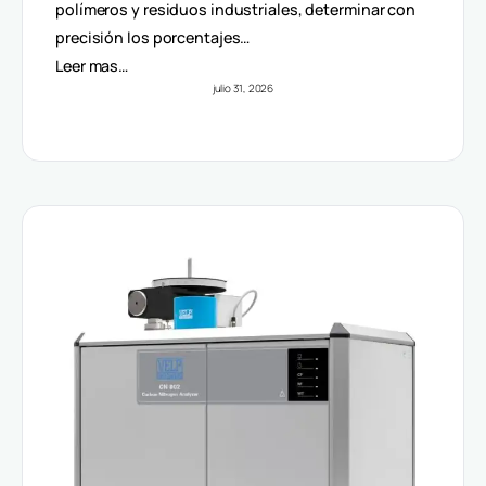
Volúmenes
polímeros y residuos industriales, determinar con
precisión los porcentajes…
Leer mas…
julio 31, 2026