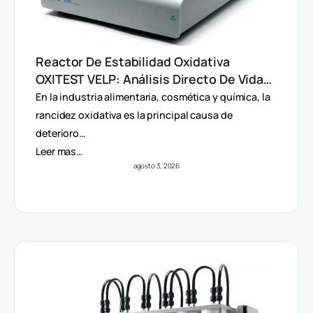
Reactor De Estabilidad Oxidativa
OXITEST VELP: Análisis Directo De Vida
Útil Sin Extracción De Grasa
En la industria alimentaria, cosmética y química, la
rancidez oxidativa es la principal causa de
deterioro…
Leer mas…
agosto 3, 2026