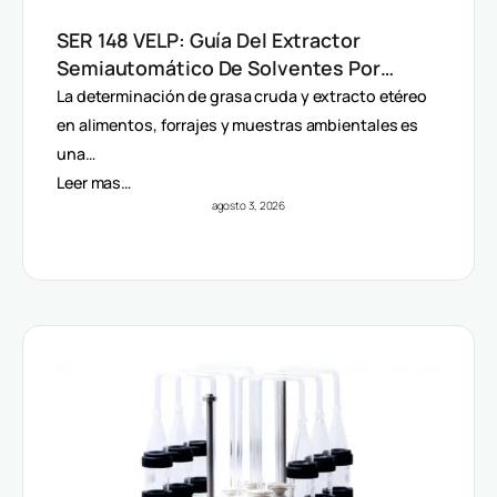
SER 148 VELP: Guía Del Extractor
Semiautomático De Solventes Por
Método Randall
La determinación de grasa cruda y extracto etéreo
en alimentos, forrajes y muestras ambientales es
una…
Leer mas…
agosto 3, 2026