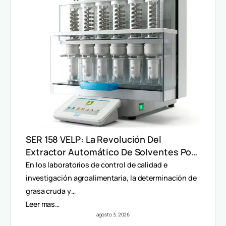
SER 158 VELP: La Revolución Del
Extractor Automático De Solventes Por
Método Randall
En los laboratorios de control de calidad e
investigación agroalimentaria, la determinación de
grasa cruda y…
Leer mas…
agosto 3, 2026