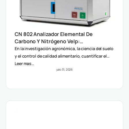
CN 802 Analizador Elemental De
Carbono Y Nitrógeno Velp:
Determinación Rápida Por Método
En la investigación agronómica, la ciencia del suelo
Dumas (TC, TOC, TIC Y TN)
y el control de calidad alimentario, cuantificar el…
Leer mas…
julio 31, 2026