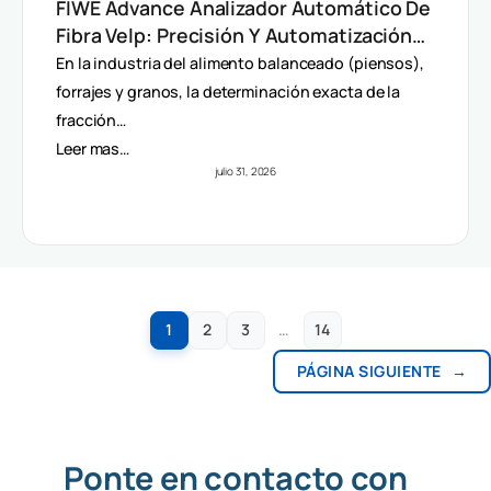
FIWE Advance Analizador Automático De
Fibra Velp: Precisión Y Automatización
En Método Van Soest
En la industria del alimento balanceado (piensos),
forrajes y granos, la determinación exacta de la
fracción…
Leer mas…
julio 31, 2026
1
2
3
…
14
PÁGINA SIGUIENTE
→
Ponte en contacto con