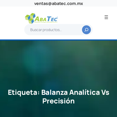
Saltar
ventas@abatec.com.mx
al
contenido
B
u
s
c
a
r
Etiqueta:
Balanza Analítica Vs
Precisión