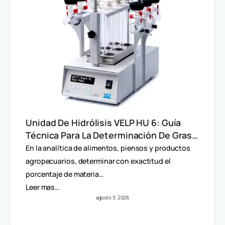
Unidad De Hidrólisis VELP HU 6: Guía
Técnica Para La Determinación De Grasa
Total En Alimentos
En la analítica de alimentos, piensos y productos
agropecuarios, determinar con exactitud el
porcentaje de materia…
Leer mas…
agosto 3, 2026