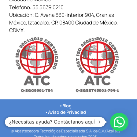
Teléfono:
55 5639 0210
Ubicación:
C. Avena 630-interior 904, Granjas
México, Iztacalco, CP. 08400 Ciudad de México,
CDMX.
•
Blog
•
Aviso de Privaciad
•
Terminos y Condiciones
¿Necesitas ayuda? Contáctanos aquí →
•
Nuestras Oficinas
© Abastecedora Tecnológica Especializada S.A. de C.V.(AbaTec)
Todos los derechos reservados 2026