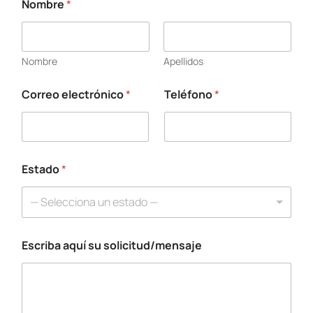
Nombre
*
Nombre
Apellidos
Correo electrónico
*
Teléfono
*
*
E
s
c
r
i
Estado
*
b
a
— Selecciona un estado —
E
s
t
Escriba aquí su solicitud/mensaje
a
d
o