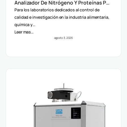
Analizador De Nitrógeno Y Proteínas Por
Método Dumas
Para los laboratorios dedicados al control de
calidad e investigación en la industria alimentaria,
química y…
Leer mas…
agosto 3, 2026