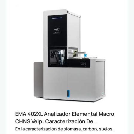
EMA 402XL Analizador Elemental Macro
CHNS Velp: Caracterización De
Muestras Heterogéneas Y Grandes
En la caracterización de biomasa, carbón, suelos,