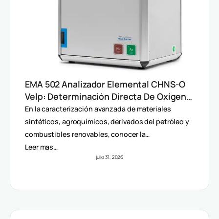
EMA 502 Analizador Elemental CHNS-O
Velp: Determinación Directa De Oxígeno
Y Análisis Multiparámetro
En la caracterización avanzada de materiales
sintéticos, agroquímicos, derivados del petróleo y
combustibles renovables, conocer la…
Leer mas…
julio 31, 2026